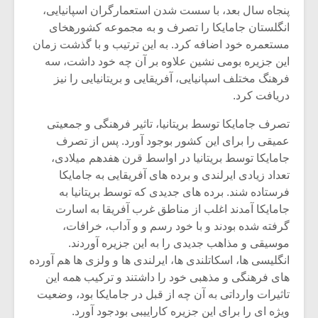
پنجاه سال بعد، با سست شدن استعمارگران اسپانیایی،
انگلستان جامایکا را تصرف و به مجموعه کشورهخای
مستعمره خود اضافه کرد. به این ترتیب و با گذشت زمان
این جزیره بومی نشین علاوه بر آن چه خود داشت، سه
فرهنگ مختلف اسپانیایی، آفریقایی و بریتانیایی را نیز
دریافت کرد.
تصرف جامایکا توسط بریتانیا، تاثیر فرهنگی و جمعیتی
عمیقی را برای این کشور بوجود آورد. پس از تصرف
جامایکا توسط بریتانیا در اواسط قرن هفدهم میلادی،
تعداد زیادی ایرلندی و برده های آفریقایی به جامایکا
فرستاده شند. برده های جدیدی که توسط بریتانیا به
جامایکا آمدند اغلب از مناطق غرب آفریقا به اسارت
میکلوش روژا
موریس ژار
گرفته شده بودند و با خود رسم و و آداب، خرافات،
موسیقی و مذاهب جدیدی را به این جزیره آوردند.
انگلیسی ها، اسکاتلندی ها، ایرلندی ها و ولزی ها هم آورده
های فرهنگی و مذهبی خود را داشتند و ترکیب همه این
یادداشتی بر موسیقی
دوره آموزش
تاثیرات وارداتی به آن چه از قبل در جامایکا بود، وضعیت
متن فیلم «متری
موسیقی بر
ویژه ای را برای این جزیره کاراییبی بودجود آورد.