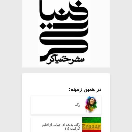
در همین زمینه:
رگه
رگه، پدیده ای جهانی از اقلیم
کاراییب (۱)