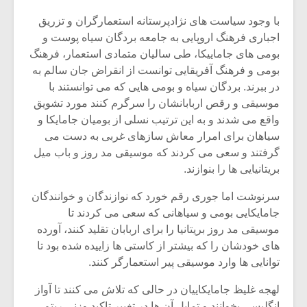
شیش و نیم»
موسیقی فی
برگزار می 
با وجود سیاست های نژادپرستانه استعمارگران و تزریق
اجباری فرهنگ اروپایی به جامعه بردگان سیاه پوست و
اگر نمی توانی
سکانسی به 
بومی های جاماییکا، طی سالیان متمادی استعمار، فرهنگ
مشهورترین باشی،
موسیقی فیلم 
بومی و فرهنگ آفریقایی توانست از انقراض جان سالم به
بدنام ترین باش
در ببرند. بردگان سیاه و بومی هایی که می توانستند با
موسیقی و رقص اربابانشان را سرگرم کنند مورد تشویق
واقع می شدند و به این ترتیب نسلی از بومیان جامایکا و
سیاهان برای امرار معاش سازهای غربی به دست می
گرفتند و سعی می کردند که موسیقی مد روز و باب میل
بریتانیایی ها را بنوازند.
سرنوشت اما جوری رقم خورد که نوازندگان و خوانندگان
جامایکایی بومی و سیاهانی که سعی می کردند تا
موسیقی مد روز بریتانیا را برای اربابان تقلید کنند، آورده
های خودشان را که بیشتر از کاستی ها زاییده شده بود تا
توانایی ها وارد موسیقی پیر استعمارگر کنند.
لهجه غلیظ جامایکاییان در حالی که تلاش می کنند تا آواز
انگلیسی بخوانند و تمایل آن ها در تغییر تاکید وزنی ریتم،