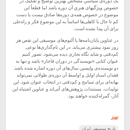
شیش و نیم»
موسیقی فی
یک دوره‌ی سیاسیِ مشخص بهترین توضیح و تفکیک در
برگزار می 
خصوص ویژگیهای هنریِ آن دوره باشد اما قطعاً این
موضوع در خصوص همه‌ی دوره‌ها صادق نیست یا دست
اگر نمی توانی
سکانسی به 
کم تا حال با کاهلی‌ها اساساً به این موضوع فکر و راه‌حلی
مشهورترین باشی،
موسیقی فیلم 
برای آن پیدا نشده است.
بدنام ترین باش
در عناوین پایان‌نامه‌ها یا آلبوم‌های موسیقی این نقص هر
روز نمود بیشتری می‌یابد. در این نام‌گذاری‌ها نوعی
کم‌دقتی و شاید نگاه تجاری دیده می‌شود. تصور کنیم
عنوان کتابی «نویسندگی در دوران قاجار» باشد و تنها به
دو نویسنده‌ی واپسین سال‌های آن دوره اشاره شده باشد.
فقدان اسنادِ اوایل و اواسط آن دوره‌ی طولانی نمی‌تواند
بهانه‌ای برای تسامح و کم‌دقتی در انتخاب عنوان شود. این
تولیدات، مستندات پژوهش‌های آتی‌اند و عناوین اشتباه این
آثار، گمراه‌کننده خواهند بود.
نویز
تاریخ موسیقی ایران