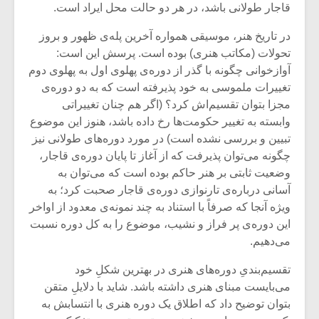
قاجار طولانی باشد، در هر دو حالت محل ایراد است.
در تاریخ هنر، موسیقی همواره آخرین پله‌ی ظهور و بروز
تحولات (مکاتب هنری) بوده است. پرسش این است:
آوازخوانی چگونه با گذر از دوره‌ی پهلوی اول به پهلوی دوم
تغییرات ملموسی به خود پذیرفته است که به دو دوره‌ی
مجزا بتوان تقسیم‌اش کرد؟ (اگر هم چنان تغییراتی
وابسته به تغییر حکومت‌ها رخ داده باشد، هنوز این موضوع
تبیین و بررسی نشده است) در مورد دوره‌های طولانی نیز
چگونه می‌توان پذیرفت که از آغاز تا پایان دوره‌ی قاجار،
وضعیت ثابتی بر هنر حاکم بوده است که می‌توان به
آسانی درباره‌ی تارنوازی دوره‌ی قاجار صحبت کرد؛ به
ویژه آنجا که صرفاً با استناد به چند نمونه‌ی معدود از اواخر
میکلوش روژا
موریس ژار
این دوره‌ی پر فراز و نشیب، موضوع را به کل دوره نسبت
می‌دهیم.
تقسیم‌بندیِ دوره‌های هنری در بهترین شکلِ خود
می‌بایست مبنای هنری داشته باشد. شاید با دلایلِ متقن
یادداشتی بر موسیقی
دوره آموزش
بتوان توضیح داد که اطلاق یک دوره هنری با انتسابش به
متن فیلم «متری
موسیقی بر