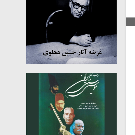
میکلوش روژا
موریس ژار