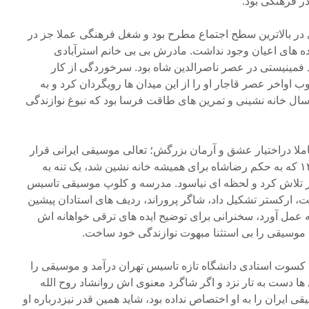
 فرهنگی بود.
در بالاترین سطح اجتماع مطرح بود و شغل فرهنگی عملا جز در
ه های اعیان وجود نداشت. مادرش بی بی خانم استرآبادی
د فمینیستی در عصر ناصرالدین شاه بود. سرخوردگی از کار
 اواخر عصر قاجار او را از این میدان ها رویگردان کرد و به
ل خانه نشینی و تمرین های طاقت فرسا بود که نبوغ نوازندگی
۲ سال خود را کاملا دراختیار عشق و آرمان بزرگش؛ تعالی موسیقی ایرانی قرار
داد. وزیری در سال ۱۲۹۳ تا ۱۳۱۳ که به حکم رضاشاه برای همیشه خانه نشین شد، یک تنه به
ار تلاش کرد و لحظه ای نیاسود. مدرسه و کلوپ موسیقی تاسیس
، ارکستر تشکیل داد، شاگر پروراند، ردیف های استادان پیشین
 عمل آورد، سخنرانی برای توضیح ایده های ترقی خواهانه اش
ل موسیقی را بی استثنا مبهوت نوازندگی خود ساخت.
تا ۱۳۵۳ وزیری به کسوت استادی دانشگاه تازه تاسیس تهران درآمد و موسیقی را
ها دست به تار نزد و اگر شاگرد معنوی اش روانشاد روح الله
یران را به او اختصاص نداده بود، شاید همین قدر نیزدرباره او