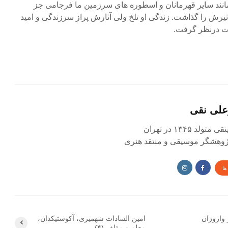
انند سایر قهرمانان و اسطوره های سرزمین ما فرجامی جز
یرش را گذاشت. زندگی او تلخ ولی آثارش پراز سرزندگی و امید
ت درنظر گرفت.
علی نقی
د ۱۳۴۵ در تهران
 پژوهشگر موسیقی و منتقد هنری
ها
 واروژان
امین السادات شهمیری، آکوستیکدان،
معلم و مؤلف (۴)