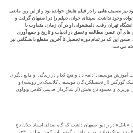
نیز تصنیف هایی را در فیلم هایش خوانده بود و از این رو، مانعی
واده وجود نداشت. سپنتای جوان، دیپلم را در اصفهان گرفت و
دانشگاه تهران رفت. دلمشغولی او در آن زمان، متفاوت با
های آن عصر، مطالعه و تعمق در ادبیات و تاریخ و جمع آوری
ضمن این که در تمام دوره تحصیل تا آخرین مقطع دانشگاهی نیز
ته می شد.
ت آموزش موسیقی ادامه داد و هیچ کدام در زندگی او مانع دیگری
رمیک گورگین (از تحصیلکردگان موسیقی کلاسیک در روسیه) و
ی وزیری و محمود تاج بخش (از شاگردان قدیمی کلاس ویولون
ان «بابک» در رادیو اصفهان داشت که گاه صدای استاد جلال تاج
اصفهانی را همراهی می کرد و گاه نیز به تک نوازی می پرداخت. گفتنی این که در سال، ۱۳۳۰