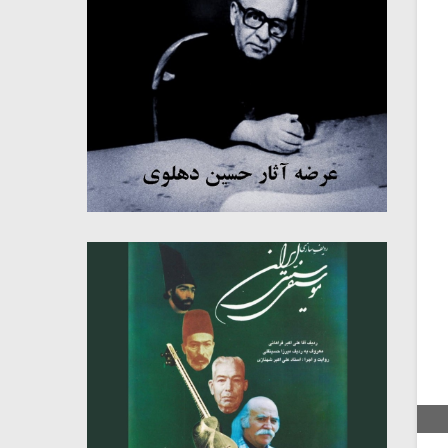
میکلوش روژا
موریس ژار