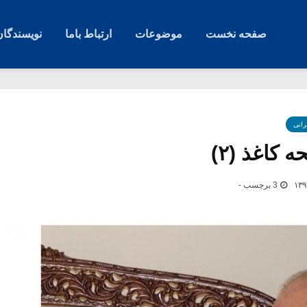
صفحه نخست
موضوعات
ارتباط باما
نویسندگان
رانی
کاغذ (۲)
3 برچسب -