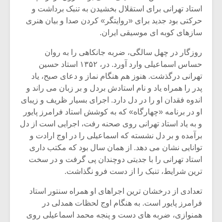
شیش و نیم»
موسیقی فی
استاد تهرانی برای استقلال بخشیدن به تنبک برداشت و
برگزار می 
حرکتی بود جدید برای «روایتگر» کردن صدا و بیان هنری
اگر نمی توانی
سکانسی به 
سازهای کوبه ای موسیقی ایران.
مشهورترین باشی،
موسیقی فیلم 
بدنام ترین باش
روزگار در چهل سالگی، ضربه جانکاهی را به روان
حساس اسماعیلی وارد آورد. در، ۱۳۵۲ استاد حسین
تهرانی درگذشت. هنوز هم هنگام نماز و دعای صبح، یاد
پدر را همراه یاد و نام استادش بردل و بر زبان می راند و
اندوه فقدان او را در دل دارد. اجرای بسیار ظریف و زیبای
او در برنامه «چهارگاه» که به کوشش استاد فرامرز پایور
و به یاد استاد تهرانی روی صحنه رفت، اجرایی است از دل
برآمده و بر دل نشسته که اسماعیلی را در اوج ارادت و
توانایی نشان می دهد. از همان سال بود که مکتب داری
استاد تهرانی را با جدیتی دوچندان پی گرفت و در سخت
ترین شرایط، تنبک را از دست فرو نگذاشت.
تعدادی از درخشان ترین اجراهای او همراه سنتور استاد
فرامرز پایور است. به هنگام اوج لحظات همدلی در
همنوازی، ضربه های دست و پنجه محمد اسماعیلی روی