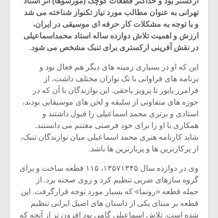
ارکستر بود و حداکثر قطعات کوچک (مورسوها) اثر استاد
تهرانی به عنوان مطالب مورد نیاز تکنواز شناخته می شد
و با توجه به مشکلات کار حرفه ای موسیقی در ایران،
ارزش و اهمیت تلاش دوازده ساله استاد محمداسماعیلی
در نقش آفرینی ارکستری برای تنبک مشخص می شود.
این که او در بسیاری زمینه های دیگر هم فعال بود و
برنامه های فراوانی با تک نوازان مختلف داشت، از
فرامرز پایور تا پرویز یاحقی. این نوازندگان با آن که در
حوزه های متفاوتی از سلیقه و لحن های موسیقایی بودند،
استادی و برتری محمد اسماعیلی را قبول داشتند و
همکاری با او را برای خود فرصتی مغتنم می دانستند.
شاید کارنامه هنری محمد اسماعیلی میان نوازندگان تنبک،
از پرکارترین ها و پربارترین ها باشد.
میکلوش روژا
موریس ژار
وی در دوازده سال ۱۳۵۷۱۳۴۵، ۱۱۵ قطعه ساخت و برای
گروه سازهای ضربی تنظیم کرد و روی صحنه برد. از
جمله قطعه «رونما» که بسیار مورد توجه قرارگرفت. این
یادداشتی بر موسیقی
دوره آموزش
قطعه بر مبنای یکی از داستان های اصیل ایرانی تنظیم
متن فیلم «متری
موسیقی بر
شده است. تلاش اسماعیلی گامی بود افزون تر از آنچه که