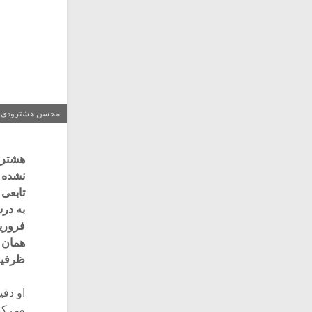
محسن هشترودی (۱۲۸۶ – ۱۳۵۵
هشترو
نشده 
تابعی
به در
فروری
همان 
ظرفیت
او دقی
می کن