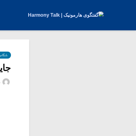
بایگان
جای
م