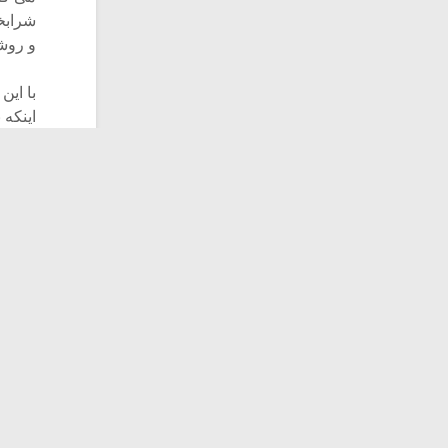
شرابخا
و روش
با این
اینکه
سفسطه
تاریخ 
طریق ن
است.
هشترو
تکوین
ساز ش
معاصر
چون ی
موضوع
موضوع
هشترو