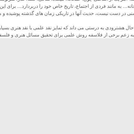
نه… به مانند فردی از اجتماع، تاریخ خاص خود را دربردارد… برای این ا
نی در دست نیست، حدیث آنها در تاریکی زمان های گذشته پوشیده و مخ
 حال هشترودی به درستی می داند که تمایز نقد علمی با نقد هنری بسیا
 به زعم برخی از فلاسفه روش علمی برای تحقیق مسائل هنری و فلسف
 یی بیش نیست. این درست است که فی المثل می توان از روش های
یک اثر هنری یا تکنیک های به کار رفته در یک اثر هنری بهره برد، اما هیچ 
قد علمی به درک یک اثر هنری یا فلسفی نائل آمد؛ حوزه درک در این مو
دی در مثال هایی که عرضه می کند، این موضع را روشن تر می سازد.
 در اندیشه یونانی و هندی یکسان نیست. مذهب اصالت وجود که تازگی 
ده است، در شرق مساله یی قدیمی است. وانگهی مراد از اصالت وجو
 بدان معنا نیست که فیلسوفان قدیم ایرانی و هندی مراد می کردند.» 
ک پیشگو به درستی مسائل مورد بحث آینده را در این متن به پیش می 
 نقش هنر و علم در میدان میان حوزه های فرهنگی – ملی با جهانی 
 اصالت وجود و هستی شناسی که بحث عمده پدیدارشناسی معاصر ا
دی به عنوان کردن این نکته که مباحث اصالت وجود ریشه قوی تاریخی 