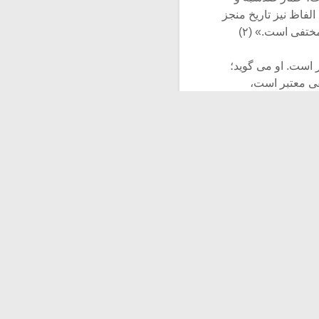
لفاظ نیز تاریخ منجز
تفی است.» (۲)
ر است. او می گوید؛
ی معتبر است،
 علمی برای تعیین
گاه نمی توان از
رد کاملاً متفاوت
 «مساله خلق و
ها در فلسفه غربی
د نزد فیلسوف غربی
هشترودی به واقع
کشد؛ اول همان
است و دوم همین
ست… جالب تر اینکه
در ایران و هند