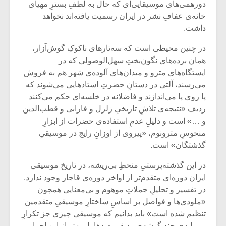
دورهمی‌های موسیقایی‌ای که حال به لطفِ بسترِ مهیا‌ی
خانه‌ی عفافِ نشر در ایران رسمیت یافته‌اند نخواهد
داشت.
در چنین محیطی‌ است که سه‌تارهای ناکوکِ گوش‌آزار،
همان برده‌های نگون‌بختِ سهل‌الوصولی که در
ایستگاه‌های مترو و میدان‌های آلوده‌ی شهر هم به فروش
می‌رسند، آلتی در دستانِ حضرتِ استادهایی می‌شوند که
پا روی پا می‌اندازند و فاضلانه در خلسه‌ای حکم می‌کنند
ردیف «نتیجه‌ی تلاشِ تاریخیِ زلزل و فارابی و قطب‌الدین
و …» است و دلیلِ عدمِ استفاده‌ی حضرات از ابزارِ
منحوسِ مترونوم، «پیروی از اوزانِ رایج در موسیقیِ
گذشتگان» است.
میکلوش روژا
موریس ژار
در این گذشته‌پرستیِ منحطِ بی‌ریشه، در تاریخ موسیقی
ایران دوره‌ای متقدم‌تر از اواخر دوره‌ی قاجار وجود ندارد.
در تفسیر و تحلیلِ جملاتِ موهوم و بی‌معنایی همچون
«ملودی‌ها و فواصل بر اساسِ ساختارِ موسیقیِ متقدمین
یادداشتی بر موسیقی
دوره آموزش
تنظیم شده است» باید بدانیم که موسیقی چیزی جز تکرارِ
متن فیلم «متری
موسیقی بر
بی‌مایه‌ی چند گوشه‌ی ردیفیِ صدها بار بهتر از این اجرا