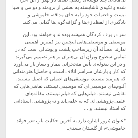
شیش و نیم»
موسیقی فی
برگزار می 
شده و تکیه‌ی ناشایسته به نعشی از برومند و دوامی و صبا
نیست و فضیلتِ خود را به جای مداقه، خاموشی و
اگر نمی توانی
سکانسی به 
یادگیری از لفظ‌بازی‌ها و گزافه‌گویی‌ها گدایی می‌کند.
مشهورترین باشی،
موسیقی فیلم 
بدنام ترین باش
سر در برف کردگان همیشه بوده‌اند و خواهند بود. این
موسیقی و موسیقی‌هایی اینچنین نیز کمترین اهمیتی
ندارند. مسأله آن زیرساختِ پلشت و پوشالی است که در
تمامیِ سطوحِ ویرانِ آن بی‌هنران بر هنر تصمیم می‌گیرند
و در این بیغوله‌ی یأس متحجرانی بیمار و بیعار بار می‌آورد
که کار و بارشان سراسر اتلاف است. و حاصل! هنرمندانی
که هنرمند نیستند، موسیقی‌های اصیلی که اصیل نیستند،
آلبوم‌های موسیقی‌ای که موسیقی نیستند، نقاشی‌هایی که
نقاشی نیستند، فیلم‌هایی که فیلم نیستند، مقاله‌های
علمی-پژوهشی‌ای که نه علمی‌اند و نه پژوهشی، استادانی
که استاد نیستند، و …
*عنوان مُرور اشاره دارد به آخرین حکایتِ بابِ «در فوائد
خاموشی»، از گلستان سعدی.