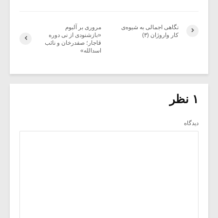
نگاهی اجمالی به شیوه‌ی
مروری بر آلبوم
کار واروژان (۳)
«بازشنودی از نی دوره
قاجار؛ صفدرخان و نائب
اسدالله»
۱ نظر
دیدگاه