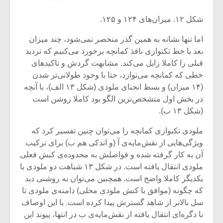
شیش و نیم»
موسیقی فی
برگزار می 
شکل ۱۲. میزان‌های ۱۲۴ و ۱۲۵.
اگر نمی توانی
سکانسی به 
اما تنها نشانه‌ به همین گذر منحصر نمی‌شود، چند میزان
مشهورترین باشی،
موسیقی فیلم 
بدنام ترین باش
بعد با خط تکنوازی نافذ کمانچه برخورد می‌کنیم که تردید
قبلی را کاملا زایل می‌کند. مشابهت گردش و تاکیدهای
خطی که کمانچه می‌نوازد، حتا با وجود طولانی‌تر شدن
(۱۴ میزان) و بسط انحنای ملودی (شکل ۱۳ الف)، با آنچه
در بخش اول متشخص‌ترین الگو بود کاملا روشن است
(شکل ۱۳ ب).
ملودی تکنوازی کمانچه را می‌توان چنین تفسیر کرد که
ویژگی‌هایی از نقش‌مایه‌ی آ (و اندکی هم ب) برای ترکیب
آن به کار گرفته شده و فواصلش به محدوده‌ی کنش فعلی
ملودی انتقال یافته است. در شکل ۱۳ شباهت دو ملودی با
یکدیگر کاملا واضح است. همچنین می‌توان به روشنی دید
که چگونه (موافق با کنش ملودی محلی) دامنه‌ی ملودی تا
سل بالاتر از شاهد گسترش پیدا کرده است. با این اوصاف
با دگره‌ای انتقال یافته از نقش‌مایه‌ی ب در انتها، پیوند این