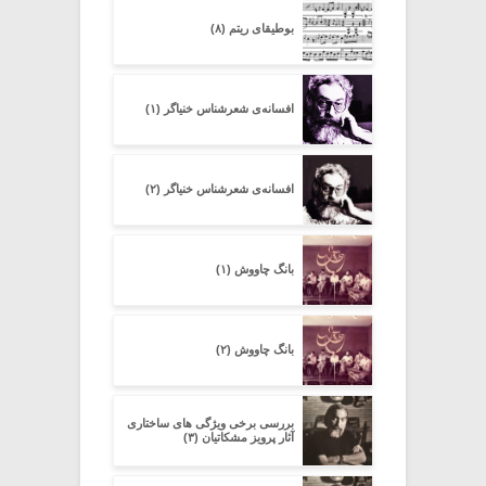
بوطیقای ریتم (۸)
افسانه‌ی شعرشناسِ خنیاگر (۱)
افسانه‌ی شعرشناسِ خنیاگر (۲)
بانگ چاووش (۱)
بانگ چاووش (۲)
بررسی برخی ویژگی های ساختاری
آثار پرویز مشکاتیان (۳)