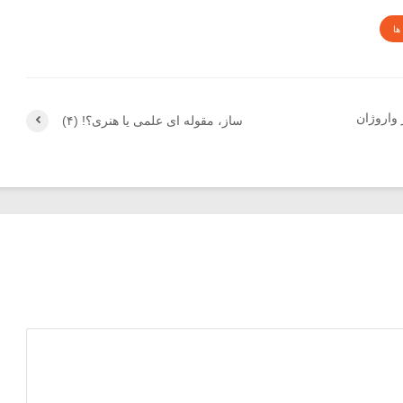
ها
 واروژان
ساز، مقوله ای علمی یا هنری؟! (۴)