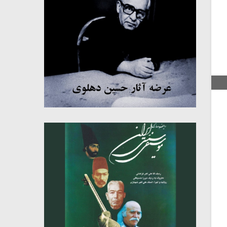
میکلوش روژا
موریس ژار