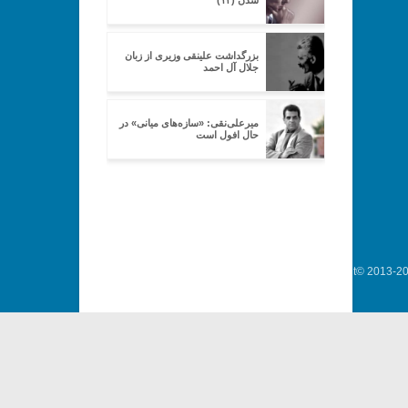
شدن (۱۴)
بزرگداشت علینقی وزیری از زبان
جلال آل احمد
میرعلی‌نقی: «سازه‌های میانی» در
حال افول است
Copyright© 2013-202