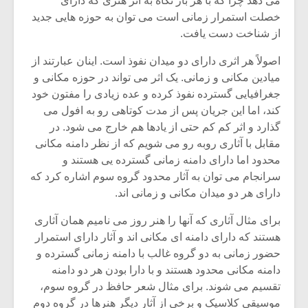
می دهد چرا که با هر بار نگاه به اثر هنری که دارای
خصلت استمرار زمانی است می توان به حوزه هایی جدید
از شناخت دست یافت.
اصولاً هر اثری دارای دو میدان نفوذ است. اینان عبارتند از
میادین مکانی و زمانی. یک اثر می تواند در حوزه مکانی و
جغرافیایی گسترده نفوذ کرده و عده زیادی را مفتون خود
کند، اما این جریان پس از مدت کوتاهی رو به افول می
گذارد و اثر کم کم حتی از یادها هم خارج می شود. در
مقابل با آثاری روبه رو می شویم که از نظر دامنه مکانی
محدود اما دارای دامنه زمانی گسترده یی هستند و
سرانجام می توان به آثار محدود گروه سوم اشاره کرد که
دارای هر دو میدان مکانی و زمانی اند.
میکلوش روژا
موریس ژار
برای مثال آثاری که آنها را هنر روز می نامیم همان آثاری
هستند که دارای دامنه ای مکانی اند و آثار دارای استمرار
حضور زمانی به دو گروه غالب با دامنه زمانی گسترده و
دامنه مکانی محدود هستند و با دارا بودن هر دو دامنه
یادداشتی بر موسیقی
دوره آموزش
تقسیم می شوند. برای مثال شعر حافظ در گروه سوم،
متن فیلم «متری
موسیقی بر
موسیقی کلاسیک و برخی از آثار دیگر هنرها در گروه دوم