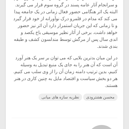
شیش و نیم»
موسیقی فی
و سرانجام آثار عامه پسند در گروه سوم قرار می گیرند.
برگزار می 
البته یک اثر هنگامی حضور فعال زمانی در یک جامعه پیدا
اگر نمی توانی
سکانسی به 
می کند که مدام در قلمرو درک نوآورانه از خود قرار گیرد
مشهورترین باشی،
موسیقی فیلم 
و تا زمانی که این جریان استمرار دارد آن اثر نیز حضور
بدنام ترین باش
خواهد داشت. برخی از آثار نظیر موسیقی باخ یکصد و
اندی سال پس از مرگش توسط مندلسون کشف و طبقه
بندی شدند.
در این میان بدترین بلایی که می توان بر سر یک هنر آورد
آن است که آن هنر را به جای یک منبع تبدیل به وسیله
کنیم، بدین ترتیب دامنه زمان آن را از وی سلب می کنیم.
هر دو بخش سیاست و اقتصاد مایل به چنین کاری در هنر
هستند.
محسن هشترودی
نظریه سازه های میانی