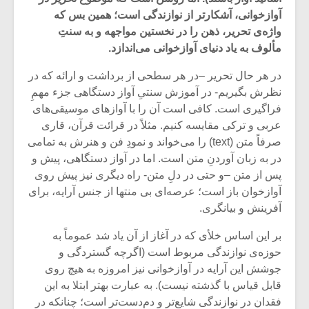
آوازخوانی، آشکارتر از نوازندگی است؛ همین بس که
واژه‌ی تحریر، ذهن را در نخستین مواجهه و به سنتِ
مألوف به یاد دنیای آوازخوانی می‌اندازد.
در هر حال تحریر –در هر سطحی از برداشت و ارائه که در
نظرش بگیریم- در آموزش سنتیِ آواز دستگاهی جزء مهمِ
فراگیری است. کافی است آن را با آوازهای موسیقی‌های
عربی و ترکی مقایسه کنیم. مثلاً در قرائت قرآن، قاری
صرفاً متن (text) را می‌خواند و نمودِ فن و هنرش به تمامی
در به زبان آوردنِ متن است. اما در آواز دستگاهی، پیش و
پس از متن –و حتی در دلِ متن- راه دیگری نیز پیش روی
آوازخوان باز است؛ عرصه‌ای بی منتها از جنس آرایه، برای
آفرینش و بیانگری.
میکلوش روژا
موریس ژار
بر این اساس خلأی که در آغاز از آن یاد شد عموماً به
حوزه‌ی نوازندگی مربوط است (اگرچه گستردگی و
جوشش این آرایه در آوازخوانی نیز امروزه به هیچ روی
یادداشتی بر موسیقی
دوره آموزش
قابل قیاس با گذشته نیست). به عبارت بهتر ابتلا به این
متن فیلم «متری
موسیقی بر
فقدان در نوازندگی شایع‌تر و دم‌دست‌تر است؛ چنانکه در