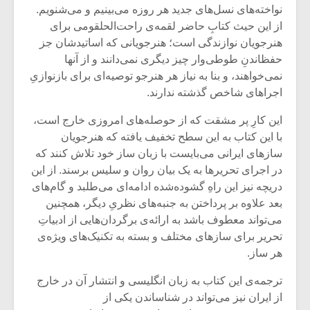
شیش و نیم»
موسیقی فی
نواخته‌های نسل‌های جدید هر روزه می‌بینیم و می‌شنویم.
برگزار می 
از این حیث کتابِ حاضر لقمه‌ی راحت‌الحلقومی برای
هنرجویان نوازندگی است؛ هنرجویانی که اساتیدشان جز
اگر نمی توانی
سکانسی به 
مشهورترین باشی،
موسیقی فیلم 
حفظاندنِ طوطی‌وار چیز دیگری نمی‌دانند و از آنها
بدنام ترین باش
نمی‌خواهند، و بنا به نیاز هر هنرجو توصیه‌ای برای بازنوازیِ
اجراهای شاخص گذشته ندارند.
این کارِ پر مشقت که از حوصله‌های امروزی خارج است،
با این کتاب به این سطح تخفیف یافته که هنرجویان
سازهای ایرانی می‌بایست با زبان ساز خود تلاش کنند که
در اجرای تحریرها به یک بیان روان و سلیس برسند. از این
دریچه نیز این راهِ گشوده‌شده ادامه‌ای می‌طلبد و گام‌های
بعد علاوه بر پرداختن به جنبه‌های نظریِ دیگر، همچنین
می‌تواند معطوف باشد به ارائه‌ی برگردان‌هایی از ادبیاتِ
تحریر برای سازهای مختلف و بسته به تکنیک‌های ویژه‌ی
هر ساز.
ترجمه‌ی این کتاب به زبان انگلیسی و انتشار آن در خارج
از ایران نیز می‌تواند در شناساندن یکی از