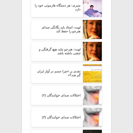
منبری: هر دستگاه هارمونی خود را
دارد
لیپت: استاد باید یگانگی صدای
هنرجو را حفظ کند
لیپت: هنرجو نباید هیچ گرفتگی و
تنشی داشته باشد
نقدی بر «چرا جسم در آواز ایران
گم شد؟»
اختلالات صدای خوانندگان (۲)
اختلالات صدای خوانندگان (۳)