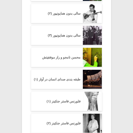
سالی بدون همایونپور (۲)
سالی بدون همایونپور (۳)
محسن نامجو و راز موفقیتش
طبقه بندی صدای انسان در آواز (۱)
فلورنس فاستر جنکینز (۱)
فلورنس فاستر جنکینز (۲)