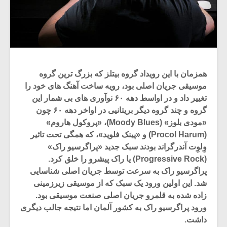
همزمان با این رویداد گروه بیتلز که بزرگ ترین گروه
موسیقی جریان اصلی بود، رویه ساخت آهنگ های خود را
تغییر داد و در اواسط دهه ۶۰ نوآوری های بی شمار این
گروه و چند گروه دیگر بریتانیی در اواخر دهه ۶۰ چون
«مودی بلوز» (Moody Blues)، «پروکول هاروم»
(Procol Harum) و «پینک فلوید»، که همگی تحت تاثیر
وِلوِت آندرگراند بودند سبک جدید «پراگرسیو راک»
(Progressive Rock) یا راک پیشرو را خلق کرد.
پراگرسیو راک به سرعت توسط جریان اصلی شناسایی
شد. این اولین ورود یک سبک که از موسیقی زیرزمینی
زاده شده به قلمرو جریان اصلی صنعت موسیقی بود.
ورود پراگرسیو راک به کشور آلمان اما نتیجه جالب دیگری
داشت.