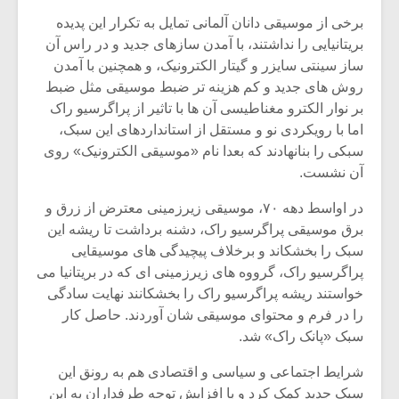
برخی از موسیقی دانان آلمانی تمایل به تکرار این پدیده
بریتانیایی را نداشتند، با آمدن سازهای جدید و در راس آن
ساز سینتی سایزر و گیتار الکترونیک، و همچنین با آمدن
روش های جدید و کم هزینه تر ضبط موسیقی مثل ضبط
بر نوار الکترو مغناطیسی آن ها با تاثیر از پراگرسیو راک
اما با رویکردی نو و مستقل از استانداردهای این سبک،
سبکی را بنانهادند که بعدا نام «موسیقی الکترونیک» روی
آن نشست.
در اواسط دهه ۷۰، موسیقی زیرزمینی معترض از زرق و
برق موسیقی پراگرسیو راک، دشنه برداشت تا ریشه این
سبک را بخشکاند و برخلاف پیچیدگی های موسیقایی
پراگرسیو راک، گرووه های زیرزمینی ای که در بریتانیا می
میکلوش روژا
موریس ژار
خواستند ریشه پراگرسیو راک را بخشکانند نهایت سادگی
را در فرم و محتوای موسیقی شان آوردند. حاصل کار
سبک «پانک راک» شد.
یادداشتی بر موسیقی
دوره آموزش
شرایط اجتماعی و سیاسی و اقتصادی هم به رونق این
متن فیلم «متری
موسیقی بر
سبک جدید کمک کرد و با افزایش توجه طرفداران به این