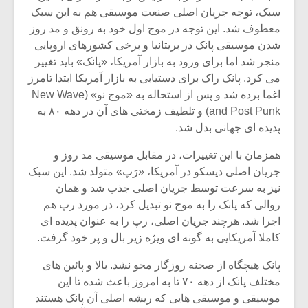
شیش و نیم»
موسیقی فی
سبک، توجه جریان اصلی صنعت موسیقی هم به این سبک
برگزار می 
معطوف شد. این توجه در موج اول خود به رونق و مد روز
اگر نمی توانی
سکانسی به 
شدن موسیقی پانک در بریتانیا و برخی کشورهای اروپایی
مشهورترین باشی،
موسیقی فیلم 
منجر شد اما برای ورود به بازار آمریکا، «پانک» باید تغییر
بدنام ترین باش
می کرد. پانک راک برای دستیابی به بازار آمریکا ابتدا تامرز
اغما برده شد و پس از استحاله به «موج نو» (New Wave
and Post Punk) و تلطیف زمختی های آن در دهه ۸۰ به
پدیده ای جهانی بدل شد.
همزمان با این تغییرات، در مقابل موسیقی مد روز و
جریان اصلی دیسکو در آمریکا، «رَپ» متولد شد. این سبک
نیز به سرعت توسط جریان اصلی جذب شد و همان
روالی که پانک را به موج نو تبدیل کرد، در مورد رپ هم
اجرا شد. هرچند جریان اصلی، رپ را به عنوان پدیده ای
کاملا آمریکایی به گونه ای ویژه زیر بال و پر خود گرفت.
پانک هیچگاه از صحنه روزگار محو نشد. بالا و پائین های
مختلف پانک از دهه ۷۰ تا به امروز باعث شده تا این
موسیقی و موسیقی هایی که ریشه اصلی آن پانک هستند