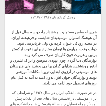
روبیک گریگوریان (۱۲۹۴- ۱۳۶۹)
همین احساس مسئولیت و هشدار را،‌ دو سه سال قبل از
آن هوشنگ استوار، موسیقیدان شایسته و فرهیخته ایران،
در مجله رودکی عنوان کرده بود ولی فریادرسی نبود.
دولت وقت، میلیون ها تومان مخارج برای دعوت ارکستر
برلین و هربرت فون کارایان صرف می کرد و به
نوازندگان دنیا گردی چون یهودی منوهین و ایزاک اشترن و
آرتور روبنشتاین هدایای گران بها می بخشید ولی هنرستان
های موسیقی در آرزوی ابتدایی ترین امکانات آموزشی
بودند و نوازندگان جوان اش، بدون امید به آتیه به قتل عام
روزهای تحصیل خود ادامه می دادند.
در هر صورت، انقلاب ایران در سال ۱۳۵۷ و شرایطی که
برای موسیقی در نخستین سال های بعد از انقلاب پیش
آمد (از جمله تعطیل چند سالۀ هنرستان ها و دانشکده های