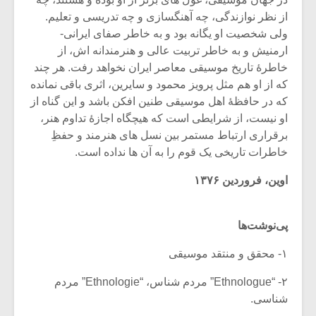
شیش و نیم»
موسیقی فی
برگزار می 
از نظر نوازندگی، چه آهنگسازی و چه تدریسی و تعلیم.
ولی شخصیت او یگانه بود و به خاطر صفای ایرانی-
اگر نمی توانی
سکانسی به 
ارمنیش و به خاطر تربیت عالی و هنرمندانه اش، از
مشهورترین باشی،
موسیقی فیلم 
خاطرۀ تاریخ موسیقی معاصر ایران نخواهد رفت. هر چند
بدنام ترین باش
که از او هم مثل پرویز محمود و سایرین، اثری باقی نمانده
که در حافظۀ اهل موسیقی طنین افکن باشد و این گناه از
او نیست، از شرایطی است که هیچگاه اجازۀ تداوم هنر،
برقراری ارتباط مستمر بین نسل های هنرمند و حفظِ
خاطرات تاریخی یک قوم را به آن ها نداده است.
اوین، فروردین ۱۳۷۶
پی‌نوشت‌ها
۱- محقق و منتقد موسیقی
۲- “Ethnologue” مردم شناس، “Ethnologie” مردم
شناسی.