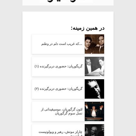
در همین زمینه:
…که غریب است دلم در وطنم
گریگوریان: حضوری دربرگیرنده (۱)
گریگوریان: حضوری دربرگیرنده (۲)
لئون گرگوریان، موسیقیدانی از
نسل سوم گرگوریان
چارلز مونش، رهبر و ویولونیست
فرانسوی