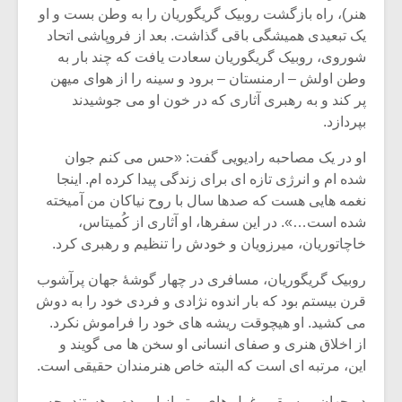
هنر)، راه بازگشت روبیک گریگوریان را به وطن بست و او
یک تبعیدی همیشگی باقی گذاشت. بعد از فروپاشی اتحاد
شوروی، روبیک گریگوریان سعادت یافت که چند بار به
وطن اولش – ارمنستان – برود و سینه را از هوای میهن
پر کند و به رهبری آثاری که در خون او می جوشیدند
بپردازد.
او در یک مصاحبه رادیویی گفت: «حس می کنم جوان
شده ام و انرژی تازه ای برای زندگی پیدا کرده ام. اینجا
نغمه هایی هست که صدها سال با روح نیاکان من آمیخته
شده است…». در این سفرها، او آثاری از کُمیتاس،
خاچاتوریان، میرزویان و خودش را تنظیم و رهبری کرد.
میکلوش روژا
موریس ژار
روبیک گریگوریان، مسافری در چهار گوشۀ جهان پرآشوب
قرن بیستم بود که بار اندوه نژادی و فردی خود را به دوش
می کشید. او هیچوقت ریشه های خود را فراموش نکرد.
از اخلاق هنری و صفای انسانی او سخن ها می گویند و
این، مرتبه ای است که البته خاص هنرمندان حقیقی است.
یادداشتی بر موسیقی
دوره آموزش
متن فیلم «متری
موسیقی بر
در جهان موسیقی، غول های برتر از او بوده و هستند، چه