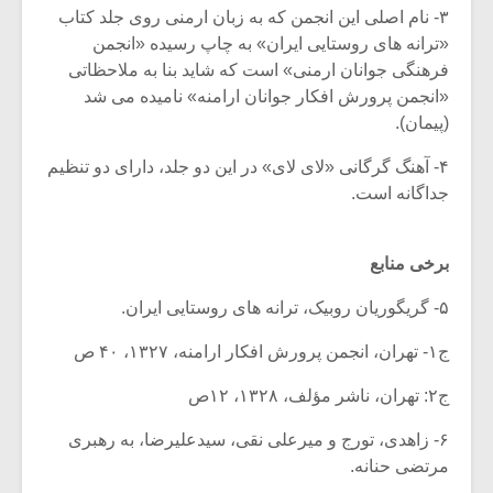
۳- نام اصلی این انجمن که به زبان ارمنی روی جلد کتاب
«ترانه های روستایی ایران» به چاپ رسیده «انجمن
فرهنگی جوانان ارمنی» است که شاید بنا به ملاحظاتی
«انجمن پرورش افکار جوانان ارامنه» نامیده می شد
(پیمان).
۴- آهنگ گرگانی «لای لای» در این دو جلد، دارای دو تنظیم
جداگانه است.
برخی منابع
۵- گریگوریان روبیک، ترانه های روستایی ایران.
ج۱- تهران، انجمن پرورش افکار ارامنه، ‌۱۳۲۷، ۴۰ ص
ج۲: تهران، ناشر مؤلف، ۱۳۲۸، ۱۲ص
۶- زاهدی، تورج و میرعلی نقی، سیدعلیرضا، به رهبری
مرتضی حنانه.