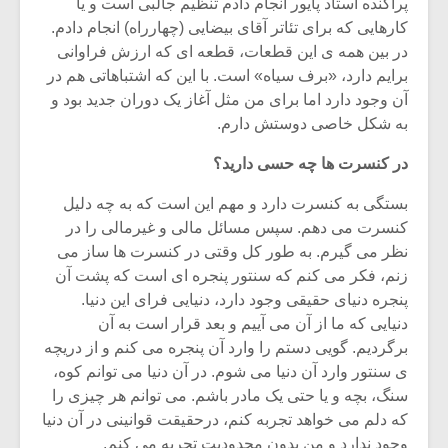
شیش و نیم»
موسیقی فی
پراکنده استاد پایور انجام دادم تنظیم جالبی است و یا
برگزار می 
کارهایی که برای تئاتر آقای بیضایی (چهارراه) انجام دادم.
در بین همه ی این قطعات، قطعه ای که ارزش فراوانی
اگر نمی توانی
سکانسی به 
برایم دارد، «برف سیاه» است. با این که اشتباهاتی هم در
مشهورترین باشی،
موسیقی فیلم 
آن وجود دارد اما برای من مثل آغاز یک دوران جدید بود و
بدنام ترین باش
به شکل خاصی دوستش دارم.
در کنسرت ها چه حسی دارید؟
بستگی به کنسرت دارد و مهم این است که به چه دلیل
کنسرت می دهم. سپس مسائل مالی و غیرمالی را در
نظر می گیرم. به طور کل وقتی در کنسرت ها ساز می
زنم، فکر می کنم که سنتور پنجره ای است که پشت آن
پنجره دنیای حقیقی وجود دارد، دنیایی فرای این دنیا.
دنیایی که ما از آن می آییم و بعد قرار است به آن
برگردیم. گویی دستم را وارد آن پنجره می کنم و از دریچه
ی سنتور وارد آن دنیا می شوم. در آن دنیا می توانم کوه،
سنگ، بچه و یا حتی یک مادر باشم. می توانم هر چیزی را
که دلم می خواهد تجربه کنم، درحقیقت قوانینی در آن دنیا
وجود ندارد و من بدون محدودیت تجربه می کنم.