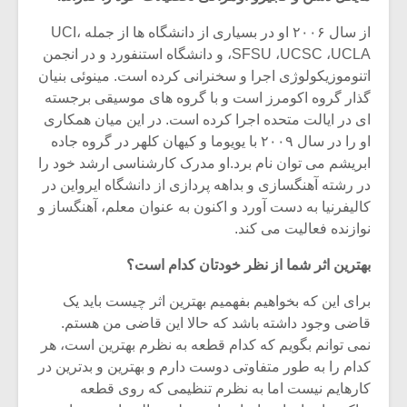
از سال ۲۰۰۶ او در بسیاری از دانشگاه ها از جمله ،UCI
،SFSU ،UCSC ،UCLA و دانشگاه استنفورد و در انجمن
اتنوموزیکولوژی اجرا و سخنرانی کرده است. مینوئی بنیان
گذار گروه اکومرز است و با گروه های موسیقی برجسته
ای در ایالت متحده اجرا کرده است. در این میان همکاری
او را در سال ۲۰۰۹ با یویوما و کیهان کلهر در گروه جاده
ابریشم می توان نام برد.او مدرک کارشناسی ارشد خود را
در رشته آهنگسازی و بداهه پردازی از دانشگاه ایرواین در
کالیفرنیا به دست آورد و اکنون به عنوان معلم، آهنگساز و
نوازنده فعالیت می کند.
بهترین اثر شما از نظر خودتان کدام است؟
میکلوش روژا
موریس ژار
برای این که بخواهیم بفهمیم بهترین اثر چیست باید یک
قاضی وجود داشته باشد که حالا این قاضی من هستم.
نمی توانم بگویم که کدام قطعه به نظرم بهترین است، هر
کدام را به طور متفاوتی دوست دارم و بهترین و بدترین در
یادداشتی بر موسیقی
دوره آموزش
کارهایم نیست اما به نظرم تنظیمی که روی قطعه
متن فیلم «متری
موسیقی بر