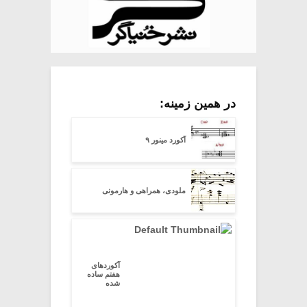
در همین زمینه:
آکورد مینور ۹
ملودی، همراهی و هارمونی
آکوردهای
هفتم ساده
شده