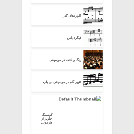
آکوردهای گذر
فیگرد باس
رنگ و بافت در موسیقی
تغییر گام در موسیقی بی باپ
کومپینگ
جلوتر از
هارمونی