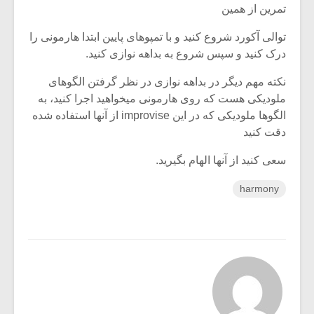
شیش و نیم»
موسیقی فی
تمرین از همین
برگزار می 
توالی آکورد شروع کنید و با تمپوهای پایین ابتدا هارمونی را
اگر نمی توانی
سکانسی به 
درک کنید و سپس شروع به بداهه نوازی کنید.
مشهورترین باشی،
موسیقی فیلم 
بدنام ترین باش
نکته مهم دیگر در بداهه نوازی در نظر گرفتن الگوهای
ملودیکی هست که روی هارمونی میخواهید اجرا کنید، به
الگوها ملودیکی که در این improvise از آنها استفاده شده
دقت کنید
سعی کنید از آنها الهام بگیرید.
harmony