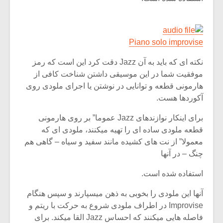
Piano solo improvise
نکته ای که باید به آن Jazz دقت کرد این است که رمز
موفقیت شما در این موسیقی داشتن شناخت کافی از
هارمونی قطعه و توانایی در نوشتن یا اجرای ملودی روی
آکوردها هست.
برای اینکار نوازندهای Jazz عموما” بر روی هارمونی
قطعه ملودی ساده ای را تهیه میکنند، ملودی ای که
معمولا” از نت های کشیده مانند سفید و سیاه – گاهی هم
چنگ – در آنها
میکلوش روژا
موریس ژار
استفاده شده است.
آنها این ملودی را بخوبی به ذهن میسپارند و سپس هنگام
یادداشتی بر موسیقی
دوره آموزش
Improvise در اطراف ملودی شروع به حرکت با ریتم و
متن فیلم «متری
موسیقی بر
فاصله هایی میکنند که احساس Jazz القا میکند. برای