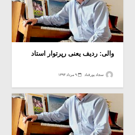
والی: ردیف یعنی رپرتوار استاد
سجاد پورقناد
۹ مرداد ۱۳۹۳