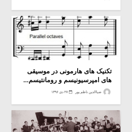
شیش و نیم»
موسیقی فی
برگزار می 
اگر نمی توانی
سکانسی به 
مشهورترین باشی،
موسیقی فیلم 
بدنام ترین باش
تکنیک های هارمونی در موسیقی
های امپرسیونیسم و رومانتیسم...
ضیاالدین ناظم پور
۲۷ دی ۱۳۹۶