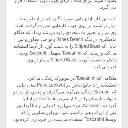
کشیده شوند، برای صاف کردن چوب مورد استفاده قرار
می گیرند.
البته این کار باید زمانی صورت گیرد که در ابتدا توسط
ابزار تراشنده بر روی چوب کارهایی صورت گرفته باشد.
وی ابزار و تجهیزات متعددی را به من نشان داد که هنگام
ماهیگیری در تنگه Jones Beach و نواحی مجاور و نیز
جایی که Striped Bass را به دست آورد، از آن‌ها استفاده
می‌کند و زمانی که Toscanini میهمان Sacconi بود به
خاطر به دست آوردن Striped Bass بسیار از وی
قدردانی کرد.
هنگامی که Toscanini در نیویورک زندگی می‌کرد،
تعطیلات را با خانواده‌اش در Point Lookout یعنی جایی
که Sacconi زندگی می‌کرد، می‌گذراند و چندین بار نیز دو
خانواده تابستان را در کنار هم در Positano در ایتالیا
گذراندند. Sacconi به یاد می‌آورد که یکی از شاگردانش
قبل از آن‌که رهبر ارکستر شود، ویولون سلویی را که
توسط Toscanini استفاده می‌شده، را خریداری کرده بود.