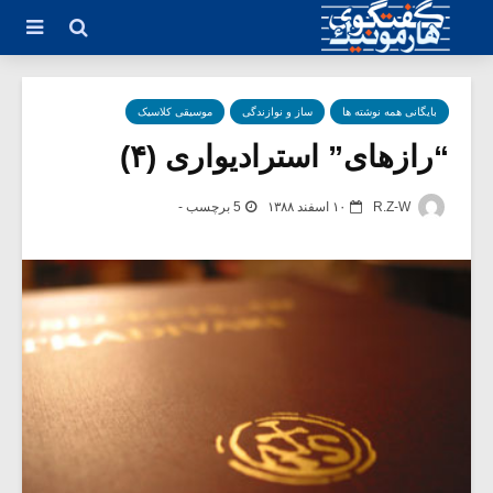
بایگانی همه نوشته ها
ساز و نوازندگی
موسیقی کلاسیک
“رازهای” استرادیواری (۴)
R.Z-W
۱۰ اسفند ۱۳۸۸
5 برچسب -