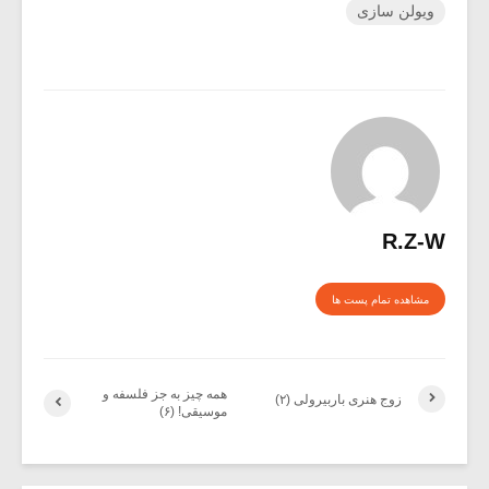
ویولن سازی
R.Z-W
مشاهده تمام پست ها
همه چیز به جز فلسفه و
زوج هنری باربیرولی (۲)
موسیقی! (۶)