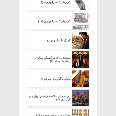
“رازهای” استرادیواری (۸)
“رازهای” استرادیواری (۱۱)
گفتگو با زیگمونتوویچ
پیوندهایی که در آسمانِ ویولون
بسته شده اند (۲)
ویولون گوارنری ویوتام (۲)
تاریخچه ای خلاصه از استرادیواری و
گوارنری (۲)
ویژگیهای ارتعاشی چوب و کوک