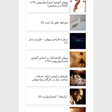
ویولن آنتونیو استرادیواریوس ۱۶۹۹
(انتخاب و سنجش)
شرایط خلق یک ایده (۲)
درباره طراحی ویولن – طرح و مدل
(۱)
ویولن کاستندایک بر اساس آنتونیو
سترادیواریوس ۱۶۹۹
شرایط و کیفیت ارائه خدمات
ساخت ساز در کارگاه رضا ضیائی
“رازهای” استرادیواری (۲)