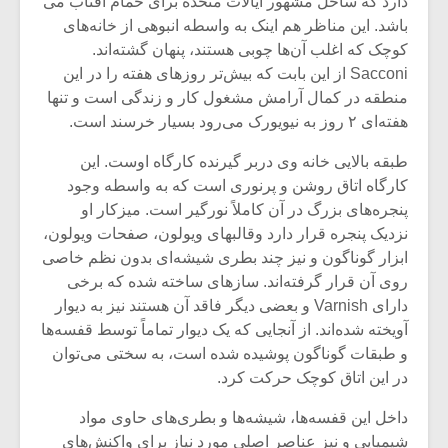
دارد که ساحل مشهور ایالات متحده برای حمام آفتاب می
باشد. این مناظر هم اینک به واسطه انبوهی از خانه‌های
کوچک که اغلب آن‌ها چوبی هستند، پنهان گشته‌اند.
Sacconi از این بابت که بیش‌تر روزهای هفته را در این
منطقه در کمال آرامش مشغول کار و زندگی است و تنها
هفته‌ای ۲ روز به نیویورک می‌رود بسیار خرسند است.
طبقه بالایی خانه وی دربر گیرنده کارگاه اوست. این
کارگاه اتاق روشن و پرنوری است که به واسطه وجود
پنجره‌های بزرگ در آن کاملاً نورگیر است. میزکار او
نزدیک پنجره قرار دارد وقالبهای ویولون، صفحات ویولون،
ابزار گوناگون و نیز چند بطری شیشه‌ای بدون نظم خاصی
روی آن قرار گرفته‌اند. سازهای ساخته شده که برخی
دارای Varnish و بعضی دیگر فاقد آن هستند نیز به دیوار
میکلوش روژا
موریس ژار
آویخته شده‌اند. از آنجایی که یک دیوار تماماً توسط قفسه‌ها
و طبقات گوناگون پوشیده شده است، به سختی می‌توان
در این اتاق کوچک حرکت کرد.
یادداشتی بر موسیقی
دوره آموزش
داخل این قفسه‌ها، شیشه‌ها و بطری‌های حاوی مواد
متن فیلم «متری
موسیقی بر
شیمیایی و نیز عناصر اصلی مورد نیاز برای واکنش‌های