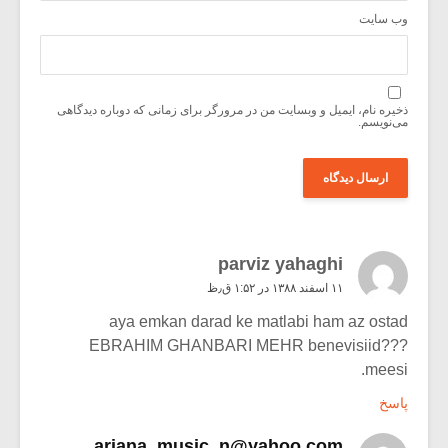
وب‌ سایت
ذخیره نام، ایمیل و وبسایت من در مرورگر برای زمانی که دوباره دیدگاهی
می‌نویسم.
parviz yahaghi
۱۱ اسفند ۱۳۸۸ در ۱:۵۲ ق٫ظ
aya emkan darad ke matlabi ham az ostad
EBRAHIM GHANBARI MEHR benevisiid???
meesi.
پاسخ
ariana_music_n@yahoo.com