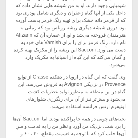
شیش و نیم»
موسیقی فی
شیمیایی وجود دارند. او به من شیشه هایی نشان داده که
برگزار می 
داخل یکی از آنها گیاه زعفران و دیگری شامل پودری بود
اگر نمی توانی
سکانسی به 
که از قرمز دانه خشک برای تهیه رنگ قرمز بدست آورده
مشهورترین باشی،
موسیقی فیلم 
بود. درون شیشه دیگری ریشه روناس بود که زمانی به
بدنام ترین باش
هنرمندان فروخته می‌شد و او، از عصاره آن که Alizarin
نام دارد، رنگ قرمز براق را برای Varnish های خود به
دست می‌آورد. Sacconi این ریشه را از مکزیک تهیه کرده
و گمان می‌کند که این گیاه از اسپانیا به مکزیک وارد
می‌شود.
وی گفت که این گیاه در اروپا در دهکده Grasse از توابع
Provence در نزدیکی Avignon به فروش می‌رسد. این
گیاه در این منطقه به منظور تولید عطریات کشت
می‌شود و پیش‌تر نیز از آن برای رنگرزی شلوارهای
اونیفرم ارتش فرانسه استفاده می‌شد.
تخته‌های چوبی در همه جا پراکنده بودند. اما Sacconi آن‌ها
را برداشت، نزدیک من آورد و نظر من را به قدمت و سنِ
آن‌ها جلب کرد که با توجه به قسمت مقطع، ۴۰ ، ۶۰ و