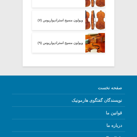
ویولون مسیح استرادیواریوس (۷)
ویولون مسیح استرادیواریوس (۹)
صفحه نخست
نویسندگان گفتگوی هارمونیک
قوانین ما
درباره ما