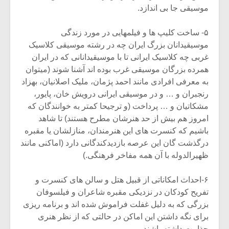
موسیقی جا بی اندازد.
۵- ساخت کلیپ ها و فیلمهایی در مورد زندگی
موسیقیدانان بزرگ ایران چه در رشته موسیقی کلاسیک
غربی چه کلاسیک ایرانی تا با موسیقیدانانی که در ایران
همرده بزرگان موسیقی غرب بوده اند آشنا شوند (میتوان
به معرفی افرادی مانند احمد پژمان، ملیک اصلانیان، بهزاد
رنجبران و … و در موسیقی ایرانی درویش خان، پایور،
مشکاتیان و … پرداخت (و ترجیحا کمتر به خوانندگان که
امروز هم بیش از حد هنرشان مطرح هستند) تا شاهد
باشیم که کنسرت های این هنرمندان، منازلشان یا مقبره
درگذشت گان این عرصه بازدیدکندگانی دارد (اماکنی مانند
ظهیرالدوله با آن همه مفاخر فرهنگی.)
۶-احداث امکاناتی از قبیل هتل و سالن های کنسرت و
تفریح کودکان در نزدیکی مقبره شاعران و فیلسوفان
بزرگی که به دلیل غفلت فراموش شده اند و برنامه ریزی
برای نگه داشتن این اماکن در حالتی که از نظر هنری
جذابیت داشته باشند.