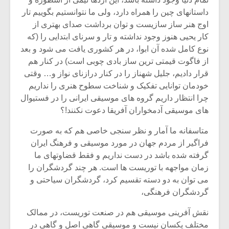
شیش و نیم»
موسیقی فی
برگزار می 
داستانهای چین را همراه دارد، ولی ما نتوانستیم بگوییم تار
اوج هنر ساز سازیست و توان برداشت صدای بهتری از
اگر نمی توانی
سکانسی به 
کار یحیی هنوز وجود نداشته و تار و سرنای ابتدایی را (که
مشهورترین باشی،
موسیقی فیلم 
نوع کامل شده آن ابوا، در هر کشوری یافت می شود و بعد
بدنام ترین باش
از فاگوت قیمتی ترین ساز بادی چوبی است) در کنار هم
قرار دادیم، جلیل شهناز را در کنار درازنای نواز و… وقتی
خودمان توانایی تفکیک و شناخت سطوح هنری را نداریم
چرا انتظار داریم گروه های موسیقی ایرانی را در فستیوال
های موسیقی آدمخواران آفریقا دعوت نکنند!؟
متاسفانه ما آمار و نظر سنجی خاصی هم که به صورت
فراگیر از مردم جهان در مورد موسیقی و فرهنگ ایران
گرفته شده باشد در دست نداریم و فقط قضاوتهای ما
زمان مواجهه با توریست ها است. هر چند گردشگران را
می توان به دو دسته تقسیم کرد، گردشگران سیاحتی و
گردشگران فرهنگی،
نقش آفرینی موسیقی هم در صنعت توریست، در ممالک
مختلف یکسان نیست و موسیقی گاهی اصل و گاهی در