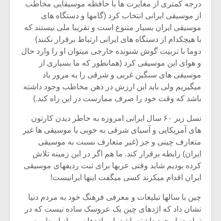
درجه کمتری از مغایرت ها با حافظه موسیقایی مخاطب
از موسیقی ایرانی انتخاب کرد (گامها و دستگاه های
موسیقی ایران بسیار متنوع است و تقریبا ملی نیستند که
با هیچکدام از دستگاه های ایرانی ارتباط برقرار نکنند)
دوما با تربیت گوش شنونده خارجی میتوان او را وارد حال
و هوای این موسیقی کرد (همانطور که ما بسیاری از
موسیقی های سنگین غربی و شرقی را به مرور یاد
میگیریم ولی باید این ارزش در ذهن مخاطب وجود داشته
باشد که وقت خود را صرف ممارست در این راه کند.)
نسل زیر ۶۰ سال ایرانی امروزه به خاطر دیدن کارتون
های آمریکایی و آسیای شرقی به خوبی با موسیقی ها غیر
متعارف چینی و جز (غیر متعارف نسبت به موسیقی
میکلوش روژا
موریس ژار
ایران) رابطه برقرار کند. ما هم اگر در این زمینه تلاش
کرده بودیم شاید وقتی عربها برای ثبت ردیفهای موسیقی
ایران اقدام میکرند کسی میگفت اینها ایرانیست!
چین با سالها تبلیغات و معرفی فرهنگ خود به مردم دنیا
یادداشتی بر موسیقی
دوره آموزش
نشان داد که اژدهای چین یک عروسک ساده نیست که در
متن فیلم «متری
موسیقی بر
تمام دنیا وجود داشته باشد، این اژدها نیمی از اسطوره و