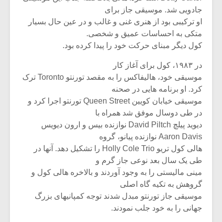
شیش و نیم»
موسیقی فی
جادویی شد. موسیقی جاز برای
برگزار می 
او ترکیبی بود از هنری غنی و غالب و در عین حال بسیار
اگر نمی توانی
سکانسی به 
متکی به احساسات عمیق و شخصی.
مشهورترین باشی،
موسیقی فیلم 
کول دیگر مبنای حرکت خود را پیدا کرده بود.
بدنام ترین باش
در ۱۹۸۳، کول برای آغاز کار
موسیقی خود، هالیفاکس را به مقصد تورنتو Toronto ترک
کرد. او برنامه هایی در صحنه
موسیقی خیابان کویین Queen Street تورنتو اجرا کرد و
در طی دوسال موفق شد همراه با
دیوید پیلچ David Piltch نوازنده بیس و ارون دیویس
Aaron Davis نوازنده پیانو، گروه
هالی کول تریو Holly Cole Trio را تشکیل دهد. آنها در
طی یک سال بعد نوعی جاز گرم و
مینی مالیستی را به وجود آوردند و بالاخره هالی کول و
گروهش به تکیه گاه اصلی
موسیقی جاز تورنتو مبدل شدند توجه کمپانیهای بزرگ
جهانی را به خود جلب نمودند.