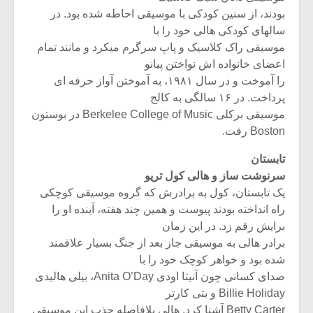
بودند، از سنین کودکی با موسیقی احاطه شده بود. در
سالهای کودکی هالی خود را با
موسیقی راک کلاسیک و پاپ سرگرم میکرد و مانند تمام
اعضای خانواده اش نواختن پیانو
را آموخت و در سال ۱۹۸۱، به آموختن آواز حرفه ای
پرداخت. در ۱۶ سالگی به کالج
موسیقی برکلی Berkelee College of Music در بوستون
Boston رفت.
تابستان
سرنوشت ساز و هالی کول تریو
یک تابستان، کول به برادرش که گروه موسیقی کوچکی
راه انداخته بودند پیوست و همین چند هفته، آینده او را
میکلوش روژا
موریس ژار
برایش رقم زد. در این زمان
برادر هالی به موسیقی جاز بعد از جنگ بسیار علاقمند
شده بود و خواهر کوچک خود را با
صدای کسانی چون آنیتا اودی Anita O’Day، بیلی هالیدی
یادداشتی بر موسیقی
دوره آموزش
Billie Holiday و بتی کارتر
متن فیلم «متری
موسیقی بر
Betty Carter آشنا کرد. هالی بلافاصله جذب این موسیقی