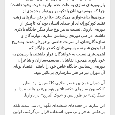
پارتیتورهای سازی به علت عدم نیاز به ندرت وجود داشت؛
چرا که موسیقی‌دانان با تکیه بر رپرتوار محدودی از
ملودی‌ها بداهه‌نوازی می‌کردند. حتا نواختن ساز‌های زهی،
تقلید کورکورانه‌ای از صدای انسان بود، که تا پیش از
دوره‌ی باروک، نسبت به هر نوع ساز دیگر جایگاه بالاتری
داشت. در طی دوره‌ی رنسانس سازها، نوازندگان و
سازندگان‌شان، از منزلت خاصی برخوردار شدند. به‌تدریج
اما بدون شبهه، موسیقی‌دانان که در جایگاه کم‌
اهمیت‌تری نسبت به خوانندگان قرار داشتند، با رسیدن به
خود باوری همچون نقاشان، مجسمه‌سازان و شاعران
دوره‌ی رنسانس جایگاه خاص خود را یافتند. اقتصاد پویای
آن دوران نیز در هنر سازسازی بی‌تاثیر نبود.
میکلوش روژا
موریس ژار
آن دوران همچنین عصر طلایی کلکسیون بود، نظیر
کلکسیون‌ سازهای «کنستانتین هوجین» در هلند، «ردلفو
سیگارتی» در فلورانس و «دوک آلبریخ» در باواریا.
یادداشتی بر موسیقی
دوره آموزش
این سازها در جعبه‌های شیشه‌ای نگهداری نمی‌شدند بلکه
متن فیلم «متری
موسیقی بر
برعکس به فراوانی مورد استفاده قرار می‌گرفتند. اولین