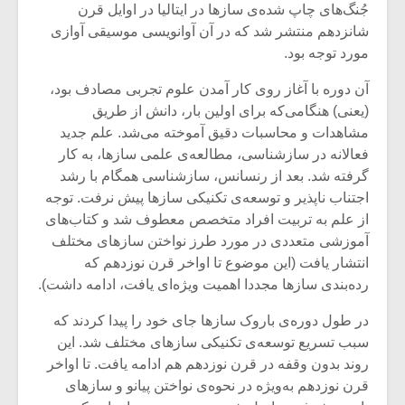
شیش و نیم»
موسیقی فی
جُنگ‌های چاپ شده‌ی ساز‌ها در ایتالیا در اوایل قرن
برگزار می 
شانزدهم منتشر شد که در آن آوانویسی موسیقی آوازی
مورد توجه بود.
اگر نمی توانی
سکانسی به 
مشهورترین باشی،
موسیقی فیلم 
آن دوره با آغاز روی کار آمدن علوم تجربی مصادف بود،
بدنام ترین باش
(یعنی) هنگامی‌که برای اولین بار، دانش از طریق
مشاهدات و محاسبات دقیق آموخته می‌شد. علم جدید
فعالانه در سازشناسی، مطالعه‌ی علمی سازها، به کار
گرفته شد. بعد از رنسانس، سازشناسی همگام با رشد
اجتناب ناپذیر و توسعه‌ی تکنیکی سازها پیش نرفت. توجه
از علم به تربیت افراد متخصص معطوف شد و کتاب‌های
آموزشی متعددی در مورد طرز نواختن ساز‌های مختلف
انتشار یافت (این موضوع تا اواخر قرن نوزدهم که
رده‌بندی سازها مجددا اهمیت ویژه‌ای یافت، ادامه داشت).
در طول دوره‌ی باروک سازها جای خود را پیدا کردند که
سبب تسریع توسعه‌ی تکنیکی سازهای مختلف شد. این
روند بدون وقفه در قرن نوزدهم هم ادامه یافت. تا اواخر
قرن نوزدهم به‌ویژه در نحوه‌ی نواختن پیانو و سازهای