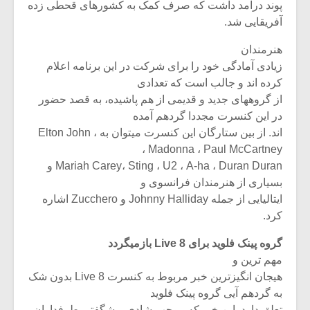
پوند درآمد داشت که صرف کمک به کشورهای قحطی زده
آفریقایی شد.
هنرمندان
زیادی آمادگی خود را برای شرکت در این برنامه اعلام
کرده اند و جالب است که تعدادی
از گروههای جدید و قدیمی از هم پاشیده، به قصد حضور
در این کنسرت مجددا گردهم آمده
اند. از بین ستارگان این کنسرت میتوان به Elton John ،
Madonna ، Paul McCartney ،
Mariah Carey، Sting ، U2 ، A-ha ، Duran Duran و
بسیاری از هنرمندان فرانسوی و
ایتالیایی از جمله Johnny Halliday و Zucchero اشاره
کرد.
گروه پینک فلوید برای Live 8 بازمیگردد
مهم ترین و
هیجان انگیزترین خبر مربوط به کنسرت Live 8 بدون شک
به گردهم آیی گروه پینک فلوید
تعلق دارد. این خبر که موجب شادی و شگفتی طرفداران