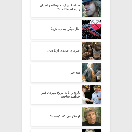
حمله گلدوف به eBay و اجرای
زنده Pink Floyd
حال دیگر چه باید کرد؟
خبرهای جدیدی از Live 8
سه خبر
تاریخ را با به تاریخ سپردن فقر
خواهیم ساخت
او فکر می کند کیست؟