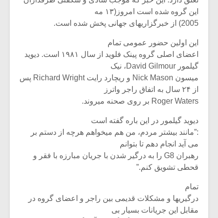
این گروه شده است امروز(۱۳ مه
2005) از خبرگزاریهای جهانی پخش شده است.
این اولین حضور عمومی تمام
اعضای اصلی گروه پینک فلوید از سال ۱۹۸۱ است. دیوید
گیلمور David Gilmour، نیک
میسون Nick Mason و ریچارد رایت Richard Wright پس
از ۲۴ سال به اتفاق راجر واترز
Roger Waters بر روی صحنه میروند.
دیوید گیلمور در این باره گفته است
:”مانند بیشتر مردم، من هم میخواهم هرچه از دستم بر
می آید انجام دهم تا بتوانم
رهبران G8 را به درگیر شدن با جریان مبارزه با فقر و
قحطی تشویق کنم.”
تمام
درگیریها و مشکلات قدیمی بین راجر و اعضای گروه در
مقابل این جریانات بسیار بی