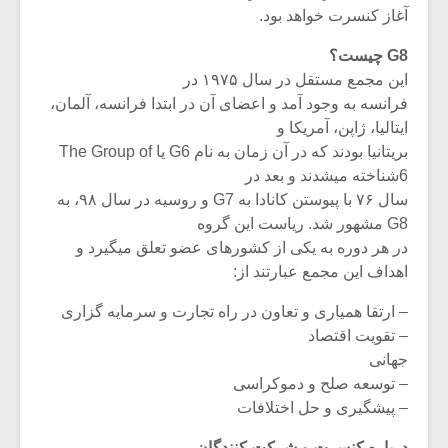
آغاز کنسرت خواهد بود.
G8 چیست؟
این مجمع مستقل در سال ۱۹۷۵ در
فرانسه به وجود آمد و اعضای آن در ابتدا فرانسه، آلمان،
ایتالیا، ژاپن، آمریکا و
بریتانیا بودند که در آن زمان به نام G6 یا The Group of
6شناخته میشدند و بعد در
سال ۷۶ با پیوستن کانادا به G7 و روسیه در سال ۹۸، به
G8 مشهور شد. ریاست این گروه
در هر دوره به یکی از کشورهای عضو تعلق میگیرد و
اهداف این مجمع عبارتند از:
میکلوش روژا
موریس ژار
– ارتقا همیاری و تعاون در راه تجارت و سرمایه گزاری
– تقویت اقتصاد
جهانی
– توسعه صلح و دموکراسی
– پیشگیری و حل اختلافات
یادداشتی بر موسیقی
دوره آموزش
متن فیلم «متری
موسیقی بر
درباره کنسرت و شرکت کنندگان