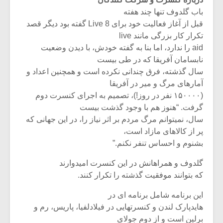
شیش و نیم»
موسیقی فی
برگزار می 
باب گلدوف تنها چند هفته
قبل از آغاز فعالیت خود برای Live 8 گفته بود دیگر قصد
اگر نمی توانی
سکانسی به 
تکرار کار بزرگی مانند live
مشهورترین باشی،
موسیقی فیلم 
aid را ندارد، اما بنا به گفته خودش، با دیدن وضعیت
بدنام ترین باش
نابسامان آفریقا که در طی بیست
سال گذشته، فرق چندانی نکرده است و همچنین اعداد و
آمارهای مرگ و میر در آفریقا
(۱۵۰۰۰۰ نفر در روز!)، تصمیم به اجرای کنسرت دوم
گرفت. “هنوز هم با وجود گذشت بیست
سال، نمیتوانم مرگ مردم بر اثر نیاز را، در این جهانی که
پر از کالاهای مازاد است،
بشنوم و احساس تنفر نکنم.”
گلدوف و همراهانش در این کنسرت امیدوارند
که بتوانند موفقیت گذشته را تکرار کنند.
این برنامه شامل برنامه ای در
هایدپارک لندن و کنسرتهایی در فیلادلفیا، پاریس، رم و
برلین است و از دوم جولای