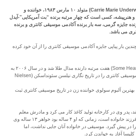
خانم کاری ماری آندروود (Carrie Marie Underwood) متولد ۱۰ مارس ۱۹۸۳، خواننده و
و هنرپیشه، کسی است که چهار مرتبه برنده “بت آمریکایی”-آیدل
نده جایزه گرمی، سه بار برنده آکادمی موسیقی کانتری و برنده
تری می باشد.
دین بار پیاپی جایزه آکادمی موسیقی کانتری را از آن خود کرده
اولین آلبوم وی “چندین قلب”(Some Hearts) هفت مرتبه دارنده مدال طلا شد و در سال ۲۰۰۶ به
عنوان سریعترین فروش آلبوم موسیقی کانتری را در تاریخ نگاری نیلسن سئونداسکن (Nielsen
ال ۲۰۰۸ به عنوان بهترین آلبوم سولوی خواننده زن در تاریخ موسیقی کانتری ثبت
د، پدر وی در کارخانه تولید کاغذ کار می کرد و مادرش معلم
مدرسه بود. آندروود کوچکترین فرزند خانواده است، زمانی که او ۴ ساله بود خواهر ۱۳ ساله وی
ا در پیش گیرد. موسیقی در خانواده آنان جایی نداشت، اما