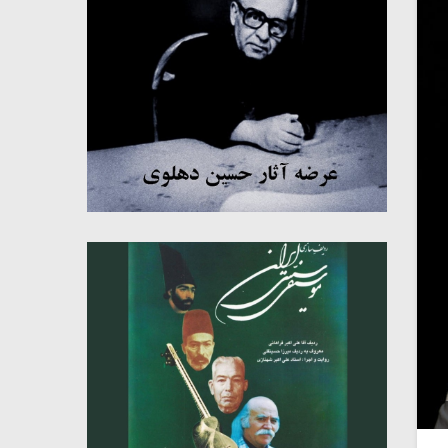
میکلوش روژا
موریس ژار