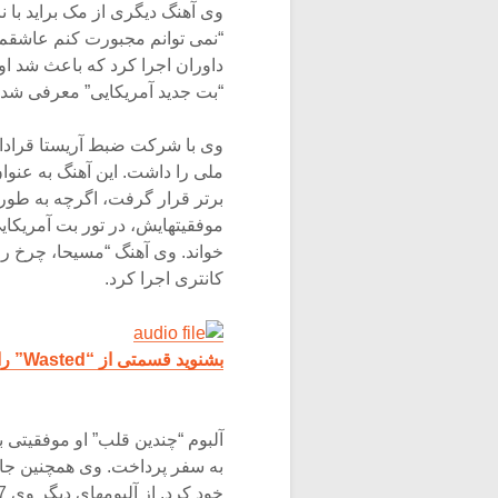
“بت جدید آمریکایی” معرفی شد؛
وی با شرکت ضبط آریستا قرادا
برتر قرار گرفت، اگرچه به طور
موفقیتهایش، در تور بت آمریک
کانتری اجرا کرد.
بشنوید قسمتی از “Wasted” را با صدای کاری ماری آندروود
خود کرد. از آلبومهای دیگر وی Carnival Ride 2007 و سوء استفاده (Play on) می باشد.