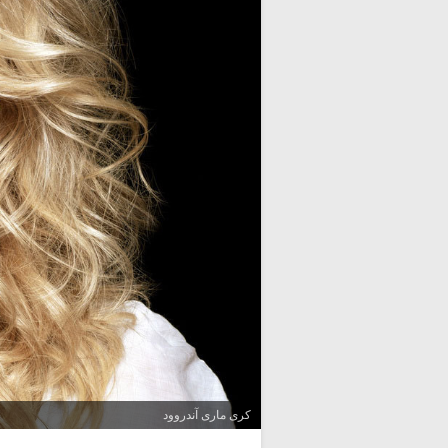
کری ماری آندروود