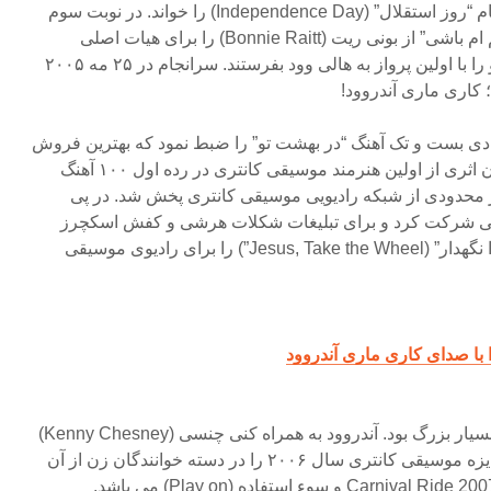
وی آهنگ دیگری از مک براید با نام “روز استقلال” (Independence Day) را خواند. در نوبت سوم
“نمی توانم مجبورت کنم عاشقم ام باشی” از بونی ریت (Bonnie Raitt) را برای هیات اصلی
داوران اجرا کرد که باعث شد او را با اولین پرواز به هالی وود بفرستند. سرانجام در ۲۵ مه ۲۰۰۵
 کاری ماری آندروود!
دی بست و تک آهنگ “در بهشت تو” را ضبط نمود که بهترین فروش
ملی را داشت. این آهنگ به عنوان اثری از اولین هنرمند موسیقی کانتری در رده اول ۱۰۰ آهنگ
 محدودی از شبکه رادیویی موسیقی کانتری پخش شد. در پی
ایی شرکت کرد و برای تبلیغات شکلات هرشی و کفش اسکچرز
خواند. وی آهنگ “مسیحا، چرخ را نگهدار” (Jesus, Take the Wheel”) را برای رادیوی موسیقی
آلبوم “چندین قلب” او موفقیتی بسیار بزرگ بود. آندروود به همراه کنی چنسی (Kenny Chesney)
به سفر پرداخت. وی همچنین جایزه موسیقی کانتری سال ۲۰۰۶ را در دسته خوانندگان زن از آن