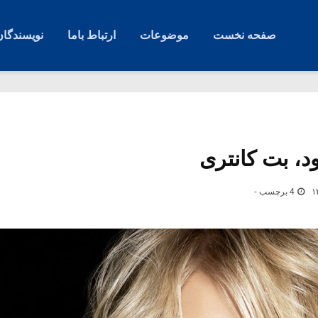
صفحه نخست
موضوعات
ارتباط باما
نویسندگان
د، بت کانتری
4 برچسب -