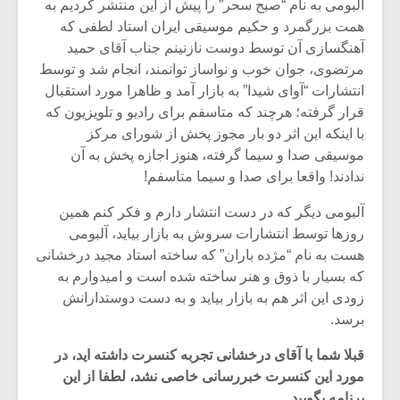
آلبومی به نام “صبح سحر” را پیش از این منتشر کردیم به
همت بزرگمرد و حکیم موسیقی ایران استاد لطفی که
آهنگسازی آن توسط دوست نازنینم جناب آقای حمید
مرتضوی، جوان خوب و نواساز توانمند، انجام شد و توسط
انتشارات “آوای شیدا” به بازار آمد و ظاهرا مورد استقبال
قرار گرفته؛ هرچند که متاسفم برای رادیو و تلویزیون که
با اینکه این اثر دو بار مجوز پخش از شورای مرکز
موسیقی صدا و سیما گرفته، هنوز اجازه پخش به آن
ندادند! واقعا برای صدا و سیما متاسفم!
آلبومی دیگر که در دست انتشار دارم و فکر کنم همین
روزها توسط انتشارات سروش به بازار بیاید، آلبومی
هست به نام “مژده باران” که ساخته استاد مجید درخشانی
که بسیار با ذوق و هنر ساخته شده است و امیدوارم به
زودی این اثر هم به بازار بیاید و به دست دوستدارانش
برسد.
قبلا شما با آقای درخشانی تجربه کنسرت داشته اید، در
مورد این کنسرت خبررسانی خاصی نشد، لطفا از این
برنامه بگویید.