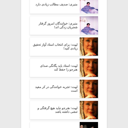
منبری: صدیف مطالب زیادی دارد
منبری: خوانندگان امروز گرفتار
شجریان زدگی اند!
لیپت: برای انتخاب استاد آواز تحقیق
زیادی کنید!
لیپت: استاد باید یگانگی صدای
هنرجو را حفظ کند
لیپت: تجربه خوانندگی در کر مفید
است
لیپت: هنرجو نباید هیچ گرفتگی و
تنشی داشته باشد