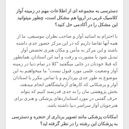
دسترسی به مجموعه ای از اطلاعات مهم در زمینه آواز
کلاسیک غربی در اروپا هم مشکل است، چطور میتوانید
این مشکل را در آکادمی حل کنید؟
با احترام به اساتید آواز و صاحب نظران موسیقی، ما از
همه آنها تقاضا داریم که در این مرکز حضور جدی داشته
باشند و این مرکز به مأمن و مکان هنری تخصص آواز
تبدیل شود با مشورت و رفت و آمد این استادان. همانطور
که قبلا خودتان در جایی میگفتید “کلا در تمام دنیا در زمینه
آواز وضعیت علمی مورد قبول نیست” ما میخواهیم به این
موضوع به طور جدی بپردازیم و با تماس مکرر با استادان
آواز و پزشکانی که کارهای آزمایشگاهی انجام میدهند،
میکلوش روژا
موریس ژار
بخش پژوهشی مان را به حدی قدرتمند کنیم که بتواند
حرف گفتنی در مورد استانداردهای پزشکی و هنری برای
هنرجویان آواز سراسر دنیا داشته باشد.
امکانات پزشکی مانند تصویر برداری از حنجره و دسترسی
یادداشتی بر موسیقی
دوره آموزش
به پزشکان این رشته را در نظر گرفته اید؟
متن فیلم «متری
موسیقی بر