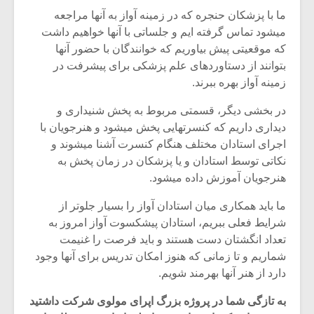
شیش و نیم»
موسیقی فی
ما با پزشکان حنجره که در زمینه آواز به آنها مراجعه
برگزار می 
میشود تماس گرفته ایم و جلساتی با آنها خواهیم داشت
اگر نمی توانی
سکانسی به 
که موقعیتی پیش بیاوریم که خوانندگان با حضور آنها
مشهورترین باشی،
موسیقی فیلم 
بتوانند از دستاوردهای علم پزشکی برای پیشرفت در
بدنام ترین باش
زمینه آواز بهره ببرند.
در بخشی دیگر، قسمتی مربوط به پخش شنیداری و
دیداری داریم که کنسرتهایی پخش میشود و هنرجویان با
اجرای استادان مختلف هنگام کنسرت آشنا میشوند و
نکاتی توسط استادان و یا پزشکان در زمان پخش به
هنرجویان آموزش داده میشود.
ما باید همکاری میان استادان آواز را بسیار جلوتر از
شرایط فعلی ببریم، استادان پیشکسوت آواز امروز به
تعداد انگشتان دست هستند و باید فرصت را غنیمت
شماریم و تا زمانی که هنوز امکان تدریس برای آنها وجود
دارد از هنر آنها بهرمند شویم.
به تازگی شما در پروژه بزرگ اپرای مولوی شرکت داشتید