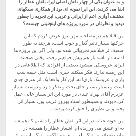
و به عنوان یکی از چهار نقش اصلی اپرا، نقش عطار را
ایفا می کردید، این اپرا نمونه ای بود از همکاری سبکهای
مختلف آوازی اعم از ایرانی و غربی، این تجربه را چطور
دیدید و نظرتان در مورد پروژه های اینچنینی چیست؟
من قبلا هم در مصاحبه مهر نیوز عرض کردم که این
حرکتها بسیار تاثیر گذار و خوب است، هرچند به طور
ضعیف تر قبلا هم تجربیاتی شده بود ولی اگر این پروژه ها
ادامه دار باشد باز هم پیش خواهیم رفت. وقتی صحبت
اپرای عروسکی میشود بعضی از افرادی که اطلاعاتی در
این زمینه ندارند فکر میکنند چیزی است مثل خیمه شب
بازی و عروسک بازی! نه، این کار واقعا یک اثر هنری جدی
است و بسیار بسیار جای بحث و تفکر دارد و دوست بسیار
عزیزم آقای بهزاد عبدی در مورد این اثر بسیار عالی عمل
کرده بودند و همینطور استاد بهروز غریب پور، بسیار اثر
پخته و بی نظیری را خلق کرده بودند…
من خوشبختانه در این اثر نقش عطار را داشتم که همیشه
به او عشق می ورزیده ام. اشعار عطار را همیشه در
هایممیخوانم و زندگی او، برای من الگوی زندگی است. اثر