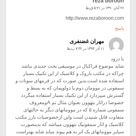
reza boroon
۲۶ آبان ۱۳۹۰ در ۵:۲۱ ق٫ظ
http://www.rezaboroon.com
پاسخ
مهران غضنفری
۱۱ آذر ۱۳۹۳ در ۷:۳۲ ب٫ظ
با درود
شاید موضوع فراکتال در موسیقی بحث جدیدی نباشد
چراکه در مکتب باروک و کلاسیک از این تکنیک بسیار
استفاده شده است.بدین صورت که در فرمهای سونات و
سمفونی در موومان دوم یا دولوپمان که به بسط و
گسترش میپردازد از این تکنیک بسیار استفاده میگردد
خصوصا دراثار بتهوون بعنوان مثال تم Aومعروف
سمفونی شماره ۵ که در موومانهای دیگر به حالتهای
متفاوت قابل شنیدن است واین ازخصوصیات بارز مکتب
کلاسیک و اثار سمفونیک بتهوون میباشد که بدینصورت
سیایر موومانهای یک اثر به هم پیوند میابد شاید بهتراست