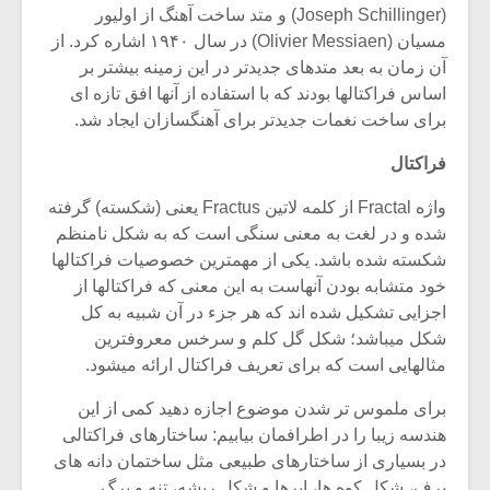
(Joseph Schillinger) و متد ساخت آهنگ از اولیور
مسیان (Olivier Messiaen) در سال ۱۹۴۰ اشاره کرد. از
آن زمان به بعد متدهای جدیدتر در این زمینه بیشتر بر
اساس فراکتالها بودند که با استفاده از آنها افق تازه ای
برای ساخت نغمات جدیدتر برای آهنگسازان ایجاد شد.
فراکتال
واژه Fractal از کلمه لاتین Fractus یعنی (شکسته) گرفته
شده و در لغت به معنی سنگی است که به شکل نامنظم
شکسته شده باشد. یکی از مهمترین خصوصیات فراکتالها
خود متشابه بودن آنهاست به این معنی که فراکتالها از
اجزایی تشکیل شده اند که هر جزء در آن شبیه به کل
شکل میباشد؛ شکل گل کلم و سرخس معروفترین
میکلوش روژا
موریس ژار
مثالهایی است که برای تعریف فراکتال ارائه میشود.
برای ملموس تر شدن موضوع اجازه دهید کمی از این
هندسه زیبا را در اطرافمان بیابیم: ساختارهای فراکتالی
یادداشتی بر موسیقی
دوره آموزش
در بسیاری از ساختارهای طبیعی مثل ساختمان دانه های
متن فیلم «متری
موسیقی بر
برف، شکل کوه ها، ابرها و شکل ریشه، تنه و برگ