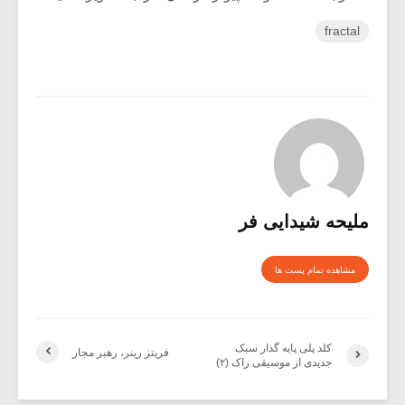
fractal
ملیحه شیدایی فر
مشاهده تمام پست ها
کلد پلی پایه گذار سبک
فریتز رینر، رهبر مجار
جدیدی از موسیقی راک (۲)