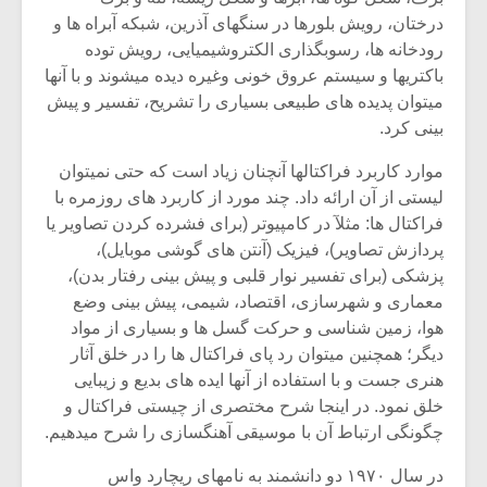
شیش و نیم»
موسیقی فی
درختان، رویش بلورها در سنگهای آذرین، شبکه آبراه ها و
برگزار می 
رودخانه ها، رسوبگذاری الکتروشیمیایی، رویش توده
اگر نمی توانی
سکانسی به 
باکتریها و سیستم عروق خونی وغیره دیده میشوند و با آنها
مشهورترین باشی،
موسیقی فیلم 
میتوان پدیده های طبیعی بسیاری را تشریح، تفسیر و پیش
بدنام ترین باش
بینی کرد.
موارد کاربرد فراکتالها آنچنان زیاد است که حتی نمیتوان
لیستی از آن ارائه داد. چند مورد از کاربرد های روزمره با
فراکتال ها: مثلآ در کامپیوتر (برای فشرده کردن تصاویر یا
پردازش تصاویر)، فیزیک (آنتن های گوشی موبایل)،
پزشکی (برای تفسیر نوار قلبی و پیش بینی رفتار بدن)،
معماری و شهرسازی، اقتصاد، شیمی، پیش بینی وضع
هوا، زمین شناسی و حرکت گسل ها و بسیاری از مواد
دیگر؛ همچنین میتوان رد پای فراکتال ها را در خلق آثار
هنری جست و با استفاده از آنها ایده های بدیع و زیبایی
خلق نمود. در اینجا شرح مختصری از چیستی فراکتال و
چگونگی ارتباط آن با موسیقی آهنگسازی را شرح میدهیم.
در سال ۱۹۷۰ دو دانشمند به نامهای ریچارد واس