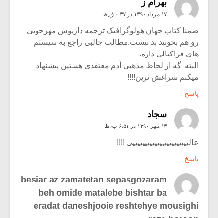
بهرام ز
۱۷ مرداد ۱۳۹۰ در ۰:۳۷ ق٫ظ
ضمنا کتاب جهان هولوگرافیک ترجمه داریوش مهرجویی
رو هم بخونید بد نیست.مطالب جالبی راجع به سیستم
های فراکتالی داره.
البته اگه از لحاظ مذهبی آدم معتقدی هستین پیشنهاد
میکنم سراغش نرین!!!!
پاسخ
سجاد
۱۳ مهر ۱۳۹۰ در ۶:۵۱ ب٫ظ
عالیییییییییییییییییییییییی !!!!
پاسخ
besiar az zamatetan sepasgozaram
beh omide matalebe bishtar ba
eradat daneshjooie reshtehye mousighi