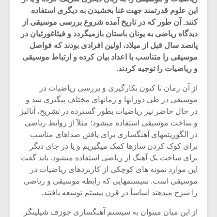
این علوم قدرتمند جهت غنا بخشیدن به دیگری استفاده
کنند. آن طور که در تاریخ آمده شروع بررسی موسیقی از
دیدگاه ریاضی به یونان باستان بازمیگردد و فیثاغورثیان در
پانصد سال قبل از میلاد، اولین افرادی بودند که فواصل
موسیقی را متناسب با اعداد بیان کرده و ارتباط موسیقی
و ریاضیات را توجیه کردند.
از آن زمان تا کنون بکارگیری و بررسی ریاضیات در
موسیقی در طی دورانها و زمانهای مختلف پیگیری شد و
در حال حاضر نیز ریاضیات بطور گسترده در تشریح، آنالیز
و ساخت موسیقی استفاده میشود؛ مثلآ از روابط ریاضی
در الگوریتمهای آهنگسازی برای یافتن صداهای مناسب
برای کوک کردن سازها کمک میگیریم و یا در جای دیگر
برای ساخت یک آهنگ از ریاضی استفاده میشود. باید گفت
این موارد نمونه های کوچکی از کاربردهای ریاضیات در
موسیقی است. سیستمهایی که رابطه موسیقی و ریاضی
را شرح میدهند اساسآ در قرن بیستم توسعه یافتند.
از این میان میتوان به سیستم آهنگسازی جوزف شیلینگر