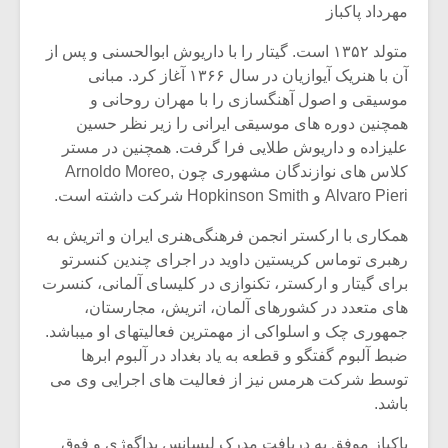
مهرداد پاکباز
متولد ۱۳۵۲ است. گیتار را با داریوش ابوالحسنی و پس از
آن با هنریک آیوازیان در سال ۱۳۶۶ آغاز کرد. مبانی
موسیقی و اصول آهنگسازی را با مهران روحانی و
همچنین دوره های موسیقی ایرانی را زیر نظر حسین
علیزاده و داریوش طلایی فرا گرفت. همچنین در مستر
کلاس های نوازندگان مشهوری چون Arnoldo Moreo,
Alvaro Pieri و Hopkinson Smith شرکت داشته است.
همکاری با ارکستر انجمن فرهنگی‌هنری ایران و اتریش به
رهبری توماس کریستین داوید در اجرای چندین کنسرتو
برای گیتار و ارکستر، تکنوازی در کلیسای آلمانی، کنسرت
های متعدد در کشورهای آلمان، اتریش، مجارستان،
میکلوش روژا
موریس ژار
جمهوری چک و اسلواکی از مهمترین فعالیتهای او میباشد.
ضبط آلبوم گفتگو و قطعه به یاد بغداد در آلبوم ابرها
توسط شرکت هرمس نیز از فعالیت های اجرایی وی می
باشد.
یادداشتی بر موسیقی
دوره آموزش
متن فیلم «متری
موسیقی بر
پاکباز موفق به دریافت مدرک لیسانس پداگوژی و فوق