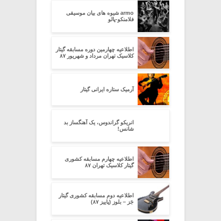
armo شیوه های بیان موسیقی
فلامنکو-پالو
اطلاعیه چهارمین دوره مسابقه گیتار
کلاسیک تهران مرداد و شهریور ۸۷
آرمیک ستاره ایرانی گیتار
انریکو گراندوس، یک آهنگساز بد
شانس!
اطلاعیه چهارم مسابقه کشوری
گیتار کلاسیک تهران ۸۷
اطلاعیه دوم مسابقه کشوری گیتار
جَز – بلوز (پاییز ۸۷)