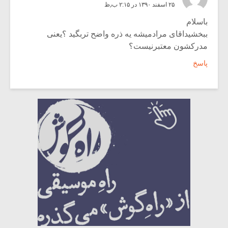
۲۵ اسفند ۱۳۹۰ در ۲:۱۵ ب٫ظ
باسلام
ببخشیداقای مرادمیشه یه ذره واضح تربگید ؟یعنی
مدرکشون معتبرنیست؟
پاسخ