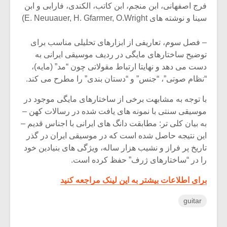
فرج اصفهانی، ابن منجم، ابن کاتب، الکندی، فارابی و ابن
سینا و نوشته های E. Neuuauer, H. Gfarmer, O.Wright)
– فصل سوم، تعاریفی از ابزارهای تحلیلی مناسب برای
توضیح ساختارهای مایگی در ردیف موسیقی ایرانی به
دست می دهد و نهایتا ارتباط مقولاتی چون “مد” (مایه)،
“نظام صوتی”، “جنس” و “دستان بندی” را مطرح می کند.
با توجه به مشابهت برخی از ساختارهای مایگی موجود در
موسیقی سنتی با نمونه های یافت شده در رسالات کهن –
به بیان کلی تر: مطابقت دانگ های ایرانی با اجناس قدیم –
این نتیجه حاصل شده است که در موسیقی ایران در گذر
تاریخ پر فراز و نشیب هزار ساله، ویژگی های بنیادین خود
را در “ساختارهای ژرف” حفظ کرده است.
برای اطلاعات بیشتر به این لینک مراجعه کنید
guitar