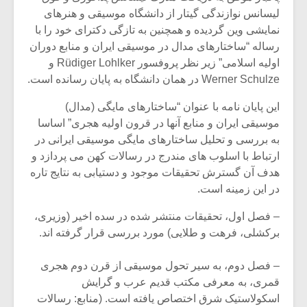
شیش و نیم»
موسیقی فی
لیسانس نوازندگی گیتار از دانشگاه موسیقی و هنرهای
برگزار می 
نمایشی وین گردیده و همچنین به تازگی دکترای خود را با
اگر نمی توانی
سکانسی به 
رساله “ساختارهای مدال در موسیقی ایران و منابع دوران
مشهورترین باشی،
موسیقی فیلم 
اولیه اسلامی” زیر نظر پروفسور Rüdiger Lohlker و
بدنام ترین باش
Werner Schulze در همان دانشگاه به پایان رسانده است.
این پایان نامه با عنوان “ساختارهای مایگی (مدال)
موسیقی ایران و منابع آنها در قرون اولیه هجری” اساسا
به بررسی و تحلیل ساختارهای مایگی موسیقی ایرانی در
ارتباط با اسلوب های مندرج در رسالات کهن می پردازد و
هدف آن گسترش تحقیقات موجود و دستیابی به نتایج تاره
در این زمینه است.
– فصل اول، تحقیقات منتشر شده در سده اخیر (وزیری،
برکشلی، فرهت و طلایی) مورد بررسی قرار گرفته اند.
– فصل دوم، به سیر تحول موسیقی از قرن دوم هجری
قمری، به معرفی مکتب قدیم عرب و گرایش
اسکولاستیک شرق اختصاص یافته است. (منابع: رسالات