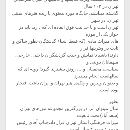
تهران در ۱۰۲ سال
گذشته میباشند. جایگاه موزه معنوی یا زنده هنرهای سنتی
تهران، در شهر
تهران است و با جذابیت فوق العاده ای که دارد، باید در
جوار یکی از موزه
های میراث مادی (که فقط اشیاء گذشتگان بطور ساکن و
ثابت در ویترینها قرار
دارند) باشد تا نمایش و جذب گردشگران داخلی، خارجی،
میهمانان دولتی و
سیاسی، محققان و…، رونق بیشتری گیرد؛ رویه ای که
سالهاست انجام میپذیرد
و بعنوان ویترین و چکیده هنر تهران و ایران باعث افتخار
بوده است.
بطور
مثال میتوان آنرا در بزرگترین مجموعه موزهای تهران
(سعد آباد) تحت تابعیت
میراث فرهنگی استان تهران قرار داد.جناب آقای رئیس
جمهور؛ حدود ۴ سال است