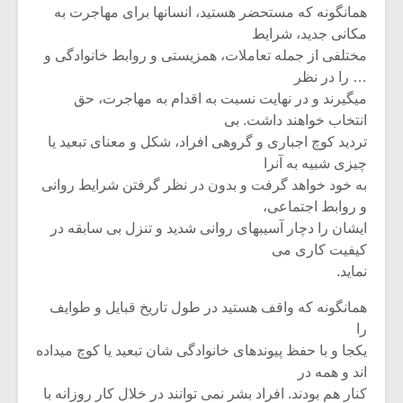
همانگونه که مستحضر هستید، انسانها برای مهاجرت به
مکانی جدید، شرایط
مختلفی از جمله تعاملات، همزیستی و روابط خانوادگی و
… را در نظر
میگیرند و در نهایت نسبت به اقدام به مهاجرت، حق
انتخاب خواهند داشت. بی
تردید کوچ اجباری و گروهی افراد، شکل و معنای تبعید یا
چیزی شبیه به آنرا
به خود خواهد گرفت و بدون در نظر گرفتن شرایط روانی
و روابط اجتماعی،
ایشان را دچار آسیبهای روانی شدید و تنزل بی سابقه در
کیفیت کاری می
نماید.
میکلوش روژا
موریس ژار
همانگونه که واقف هستید در طول تاریخ قبایل و طوایف
را
یکجا و با حفظ پیوندهای خانوادگی شان تبعید یا کوچ میداده
یادداشتی بر موسیقی
دوره آموزش
اند و همه در
متن فیلم «متری
موسیقی بر
کنار هم بودند. افراد بشر نمی توانند در خلال کار روزانه با