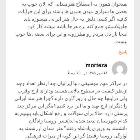
نمیخوان همون به اصطلاح هنرمندایی که الان خوب به
بعضی ها سواری میدن همون ها باشند برای این خرابات
کافیه اگر کسی دلش به حال هنر ایرانی میسوزه باید
جلوپلاسشو جمع کنه بره هرجا باشه میشه کار کرد.
اینجا تار دل مردم رو میلرزونه و این برای بعضی ها خوب
نیست.
پاسخ
morteza
۱۸ مهر ۱۳۸۹ در ۱:۱۰ ب٫ظ
در مراکز مهم موسیقی دنیا ایرانیان چه ازنظر تعداد وچه
ازنظر کیفیت در سطوح بالایی هستند ودارای ارج وقرب
ولی دراینجا چه حال و روزگاری دارند؟چرا هنر مند ایرانی
را دیگران ارج نهند و ما آنرا ترد کنیم؟مگر این مرکز چند
پرسنل دارد .حالا برای سوالات و رفع اشکال باید ببینیم به
کدام شهرستان تبعید شده اند(شعر :روستا زادگان
دانشمند به وزیری پادشاه رفتند” هنر مندان ارزشمند به
آوارگی روستا رفتند)اگر این گونه از میراث فرهنگی