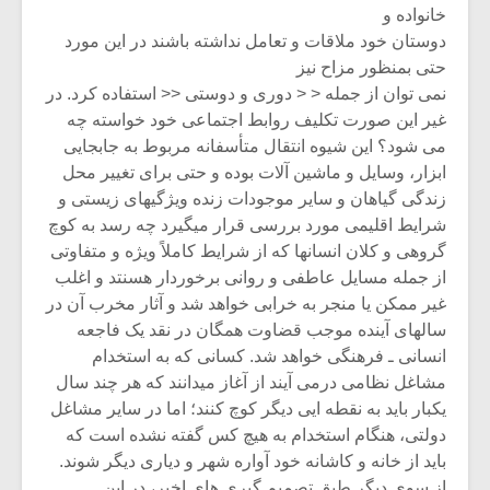
شیش و نیم»
موسیقی فی
خانواده و
برگزار می 
دوستان خود ملاقات و تعامل نداشته باشند در این مورد
حتی بمنظور مزاح نیز
اگر نمی توانی
سکانسی به 
مشهورترین باشی،
موسیقی فیلم 
نمی توان از جمله < < دوری و دوستی << استفاده کرد. در
بدنام ترین باش
غیر این صورت تکلیف روابط اجتماعی خود خواسته چه
می شود؟ این شیوه انتقال متأسفانه مربوط به جابجایی
ابزار، وسایل و ماشین آلات بوده و حتی برای تغییر محل
زندگی گیاهان و سایر موجودات زنده ویژگیهای زیستی و
شرایط اقلیمی مورد بررسی قرار میگیرد چه رسد به کوچ
گروهی و کلان انسانها که از شرایط کاملاً ویژه و متفاوتی
از جمله مسایل عاطفی و روانی برخوردار هسنتد و اغلب
غیر ممکن یا منجر به خرابی خواهد شد و آثار مخرب آن در
سالهای آینده موجب قضاوت همگان در نقد یک فاجعه
انسانی ـ فرهنگی خواهد شد. کسانی که به استخدام
مشاغل نظامی درمی آیند از آغاز میدانند که هر چند سال
یکبار باید به نقطه ایی دیگر کوچ کنند؛ اما در سایر مشاغل
دولتی، هنگام استخدام به هیچ کس گفته نشده است که
باید از خانه و کاشانه خود آواره شهر و دیاری دیگر شوند.
از سوی دیگر طبق تصمیم گیری های اخیر، در این