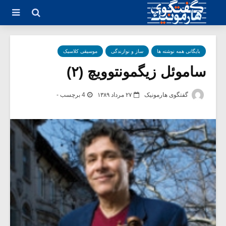
بایگانی همه نوشته ها
ساز و نوازندگی
موسیقی کلاسیک
ساموئل زیگمونتوویچ (۲)
گفتگوی هارمونیک
۲۷ مرداد ۱۳۸۹
4 برچسب -