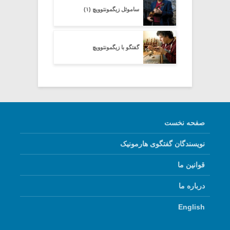
ساموئل زیگمونتوویچ (۱)
گفتگو با زیگمونتوویچ
صفحه نخست
نویسندگان گفتگوی هارمونیک
قوانین ما
درباره ما
English