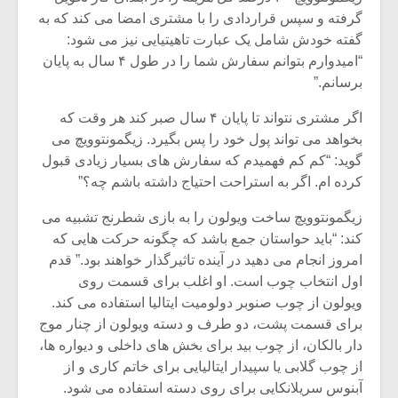
شیش و نیم»
موسیقی فی
گرفته و سپس قراردادی را با مشتری امضا می کند که به
برگزار می 
گفته خودش شامل یک عبارت تاهیتیایی نیز می شود:
اگر نمی توانی
سکانسی به 
“امیدوارم بتوانم سفارش شما را در طول ۴ سال به پایان
مشهورترین باشی،
موسیقی فیلم 
برسانم.”
بدنام ترین باش
اگر مشتری نتواند تا پایان ۴ سال صبر کند هر وقت که
بخواهد می تواند پول خود را پس بگیرد. زیگمونتوویچ می
گوید: “کم کم فهمیدم که سفارش های بسیار زیادی قبول
کرده ام. اگر به استراحت احتیاج داشته باشم چه؟”
زیگمونتوویچ ساخت ویولون را به بازی شطرنج تشبیه می
کند: “باید حواستان جمع باشد که چگونه حرکت هایی که
امروز انجام می دهید در آینده تاثیرگذار خواهند بود.” قدم
اول انتخاب چوب است. او اغلب برای قسمت روی
ویولون از چوب صنوبر دولومیت ایتالیا استفاده می کند.
برای قسمت پشت، دو طرف و دسته ویولون از چنار موج
دار بالکان، از چوب بید برای بخش های داخلی و دیواره ها،
از چوب گلابی یا سپیدار ایتالیایی برای خاتم کاری و از
آبنوس سریلانکایی برای روی دسته استفاده می شود.