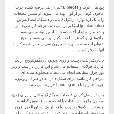
پیچ های کوک و tailpieces نیز از یک عرضه کننده چوب
ماهون کوهی در اُرگون تهیه می شوند. او سپس قطعات
را با یک اره نواری راکوِل ۶ پایی و دستگاه اتصال/برش
(jointer/paler) اینکا برش می دهد. هرچه کار ظریف تر
باشد نیاز به ابزار آلات دست ساز نیز بیشتر می شود.
چاقوهای او که هر ساعت یکبار تیز می شوند به هیچ
عنوان از دسته چوبی خود بیرون نمی زنند در نتیجه کار با
آنها راحتتر است.
با باریکتر شدن پشت و روی ویولون، زیگمونتوویچ از یک
کاردک فولادی استفاده می کند و این کار را در شب و زیر
نور چراغ مطالعه انجام می دهد تا هیچگونه سایه ای
مزاحم کار نباشد. برای شکل دادن به دو طرف ویولون،
چوب چنار را با bending iron حرارت می دهد.
پس از وصل کردن قطعات به یکدیگر و قبل از ورنی زدن،
ویولون ها زیر نور آفتاب یا اشعه ماوراء بنفش گذاشته
میشوند. زیگمونتوویچ، در واقع، از یک دستورالعمل قرن
شانزدهی استفاده می کند که بدین ترتیب صمغ کاج را با