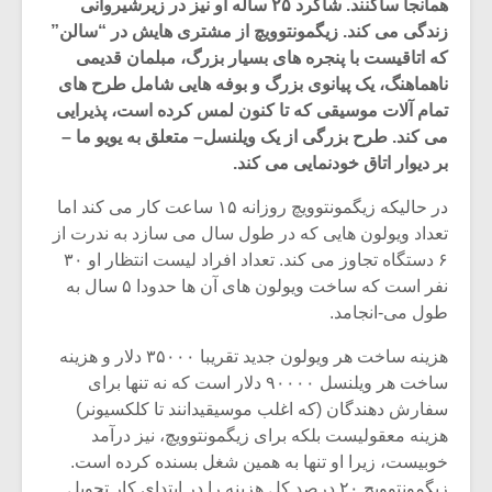
همانجا ساکنند. شاگرد ۲۵ ساله او نیز در زیرشیروانی
زندگی می کند. زیگمونتوویچ از مشتری هایش در “سالن”
که اتاقیست با پنجره های بسیار بزرگ، مبلمان قدیمی
ناهماهنگ، یک پیانوی بزرگ و بوفه هایی شامل طرح های
تمام آلات موسیقی که تا کنون لمس کرده است، پذیرایی
می کند. طرح بزرگی از یک ویلنسل– متعلق به یویو ما –
بر دیوار اتاق خودنمایی می کند.
در حالیکه زیگمونتوویچ روزانه ۱۵ ساعت کار می کند اما
تعداد ویولون هایی که در طول سال می سازد به ندرت از
۶ دستگاه تجاوز می کند. تعداد افراد لیست انتظار او ۳۰
نفر است که ساخت ویولون های آن ها حدودا ۵ سال به
طول می-انجامد.
میکلوش روژا
موریس ژار
هزینه ساخت هر ویولون جدید تقریبا ۳۵۰۰۰ دلار و هزینه
ساخت هر ویلنسل ۹۰۰۰۰ دلار است که نه تنها برای
سفارش دهندگان (که اغلب موسیقیدانند تا کلکسیونر)
هزینه معقولیست بلکه برای زیگمونتوویچ، نیز درآمد
یادداشتی بر موسیقی
دوره آموزش
خوبیست، زیرا او تنها به همین شغل بسنده کرده است.
متن فیلم «متری
موسیقی بر
زیگمونتوویچ ۲۰ درصد کل هزینه را در ابتدای کار تحویل