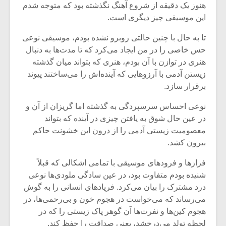
هنوز یک دقیقه از شروع آهنگ نگذشته بود که متوجه شدم
این موسیقی چیز دیگری است.
تا به حال با چنین حالتی روبرو نشده بودم، موسیقی نوعی
حس خاصی را در من ایجاد می‌‌‌کرد که تا مدت‌ها به دنبال
هنری در توازن با آن بودم، هنری که بتواند میان گذشته
زیستن آدمی با آرزوهایی که آینده‌‌اش را می‌ساختند پیوند
برقرار سازد.
نوعی احساس سرسپردگی به گذشته اما گریزان از آن و
در عین حال شوق به یافتن چیزی در آینده که بتواند
معصومیت زیستی آدمی را از درون این خشونت حاکم
بیرون کشد.
میکلوش روژا
موریس ژار
فرازها و فرودهای موسیقی با تمامی اشکالی که قبلاً
شنیده بودم متفاوت بود، در عین سادگی ملودی‌ها نوعی
درد مشترک را بیان می‌کرد. فریادهای انسانی را به گوش
می‌رساند که می‌خواست در هجوم خون و بی‌رحمی‌ها، در
یادداشتی بر موسیقی
دوره آموزش
هجوم کین‌‌ها و نفرت‌ها آن گوهر پاک زیستی را که در
متن فیلم «متری
موسیقی بر
لحظه تولد می‌درخشد، یعنی صداقت را حفظ کند.