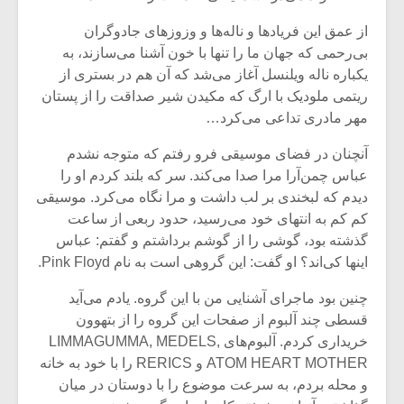
شیش و نیم»
موسیقی فی
برگزار می 
از عمق این فریادها و ناله‌ها و وزوزهای جادوگران
بی‌رحمی که جهان ما را تنها با خون آشنا می‌سازند، به
اگر نمی توانی
سکانسی به 
مشهورترین باشی،
موسیقی فیلم 
یکباره ناله ویلنسل آغاز می‌شد که آن هم در بستری از
بدنام ترین باش
ریتمی ملودیک با ارگ که مکیدن شیر صداقت را از پستان
مهر مادری تداعی می‌کرد…
آنچنان در فضای موسیقی فرو رفتم که متوجه نشدم
عباس چمن‌‌آرا مرا صدا می‌کند. سر که بلند کردم او را
دیدم که لبخندی بر لب داشت و مرا نگاه می‌کرد. موسیقی
کم کم به انتهای خود می‌رسید، حدود ربعی از ساعت
گذشته بود، گوشی را از گوشم برداشتم و گفتم: عباس
اینها کی‌اند؟ او گفت: این گروهی است به نام Pink Floyd.
چنین بود ماجرای آشنایی من با این گروه. یادم می‌آید
قسطی چند آلبوم از صفحات این گروه را از بتهوون
خریداری کردم. آلبوم‌های LIMMAGUMMA, MEDELS,
ATOM HEART MOTHER و RERICS را با خود به خانه
و محله بردم، به سرعت موضوع را با دوستان در میان