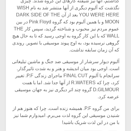
گذاشتم، آنها نیز شیفته کارهای این گروه شدند. چیزی
نگذشت که آلبوم دیگری از آنها منتشر شد به نام WISH
YOU WERE HERE بعد از آن DARK SIDE OF THE
MOON و با همین آلبوم بود که گروه Pink Floyd در بین
عموم مردم نیز محبوب و شناخته گردید، سپس کار THE
WALL که با این کار گروه به اوجی رسید که تا به حال هیچ
گروهی نرسیده بود، به اوج پیوند موسیقی با تصویر. روندی
که آن زمان سابقه نداشت.
آلبوم دیوار سرشار از موسیقی ضد جنگ و ماشین تبلیغاتی
است. اوجی بود میان اندیشه و هنر و به شدت تاثیرگذار.
سرانجام با آلبوم FINAL CUT ماجرای زندگی P.F. تغییر
کرد،‌ چرا که R.WATERS از آنها جدا شد. اما با همت
D.GILMOUR گروه چند اثر دیگری نیز به جهان موسیقی
عرضه کرد.
برای من گروه ‌P.F. همیشه زنده است. چرا که هنوز هم از
شنیدن موسیقی این گروه لذت می‌برم. امیدوارم شما نیز
با من در این لذت شریک باشید!