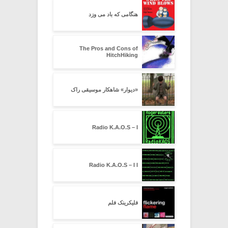
هنگامی که باد می وزد
The Pros and Cons of
HitchHiking
«دیوار» شاهکار موسیقی راک
Radio K.A.O.S – I
Radio K.A.O.S – I I
فلیکرینک فلم