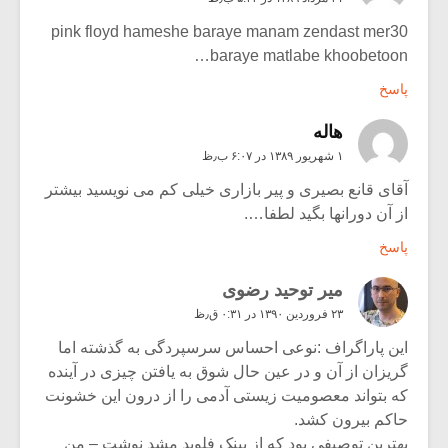
pink floyd hameshe baraye manam zendast mer30
baraye matlabe khoobetoon…
پاسخ
هاله
۱ شهریور ۱۳۸۹ در ۶:۰۷ ب٫ظ
آقای قانع بصیری و پیر بازاری خیلی کم می نویسید بیشتر
از آن دورانها بگید لطفا….
پاسخ
میر توحید رضوی
۲۳ فروردین ۱۳۹۰ در ۰:۳۱ ق٫ظ
این پاراگراف :‌نوعی احساس سرسپردگی به گذشته اما
گریزان از آن و در عین حال شوق به یافتن چیزی در آینده
که بتواند معصومیت زیستی آدمی را از درون این خشونت
حاکم بیرون کشد.
بهترین توصیفی بود که از پینک فلوید مشد نوشت – من