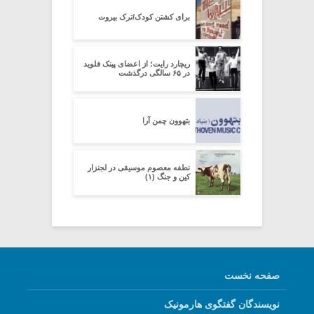
برای کشتن کودک/ترک بیروت
ریچارد رایت؛ از اعضای پینک فلوید
در ۶۵ سالگی درگذشت
بتهوون چمن آرا
نطفه معصوم موسیقی در لجنزار
کین و جنگ (۱)
صفحه نخست
نویسندگان گفتگوی هارمونیک