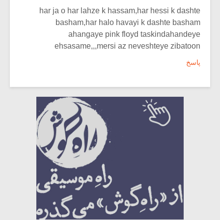
har ja o har lahze k hassam,har hessi k dashte
basham,har halo havayi k dashte basham
ahangaye pink floyd taskindahandeye
ehsasame,,,mersi az neveshteye zibatoon
پاسخ