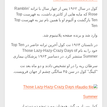
شیش و نیم»
موسیقی فی
برگزار می 
کول در سال ۱۹۶۲ پس از چهار سال با ترانه Ramblin’
Rose که مایه هایی از کانتری داشت، به فهرست Top
اگر نمی توانی
سکانسی به 
مشهورترین باشی،
موسیقی فیلم 
Ten بازگشت و آلبوم او با همین نام نیز به فهرست Top
بدنام ترین باش
Ten
وارد شد و برنده صفحه پلاتینیوم شد.
در تابستان ۱۹۶۳ نت کول آخرین ترانه حاضر در Top Ten
خود را به نام Those Lazy-Hazy-Crazy Days of
Summer منتشر کرد. در دسامبر ۱۹۶۳ پزشکان بیماری
سرطان ریه را در او تشخیص دادند و دو ماه بعد نت
“کینگ” کول در سن ۴۵ سالگی چشم از جهان فروبست.
Those Lazy-Hazy-Crazy Days of
Summer
کول پس از مرگش همچنان مورد توجه دو دسته از