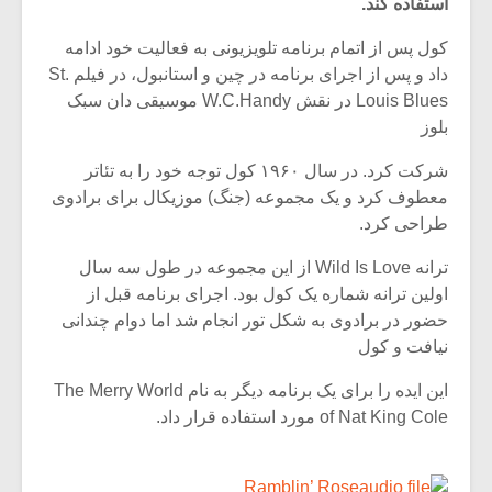
استفاده کند.
کول پس از اتمام برنامه تلویزیونی به فعالیت خود ادامه
داد و پس از اجرای برنامه در چین و استانبول، در فیلم St.
Louis Blues در نقش W.C.Handy موسیقی دان سبک
بلوز
شرکت کرد. در سال ۱۹۶۰ کول توجه خود را به تئاتر
معطوف کرد و یک مجموعه (جنگ) موزیکال برای برادوی
طراحی کرد.
ترانه Wild Is Love از این مجموعه در طول سه سال
اولین ترانه شماره یک کول بود. اجرای برنامه قبل از
حضور در برادوی به شکل تور انجام شد اما دوام چندانی
میکلوش روژا
موریس ژار
نیافت و کول
این ایده را برای یک برنامه دیگر به نام The Merry World
of Nat King Cole مورد استفاده قرار داد.
یادداشتی بر موسیقی
دوره آموزش
متن فیلم «متری
موسیقی بر
Ramblin’ Rose