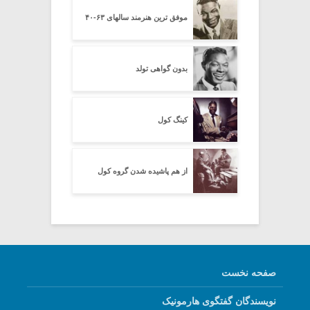
موفق ترین هنرمند سالهای ۶۳-۴۰
بدون گواهی تولد
کینگ کول
از هم پاشیده شدن گروه کول
صفحه نخست
نویسندگان گفتگوی هارمونیک