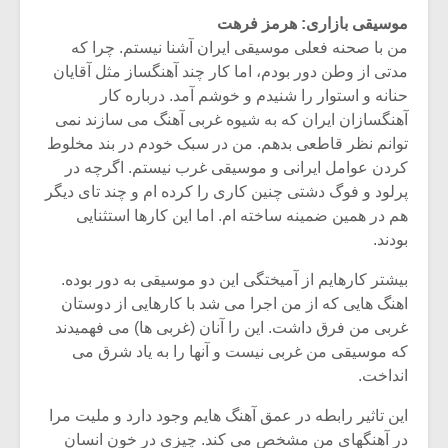
موسیقی بازاری: هرمز فرهت
من با صحنه فعلی موسیقی ایران آشنا نیستم. چرا که
مدتی از وطن دور بودم، اما کار چند آهنگساز مثل آقایان
حنانه و استوار را شنیدم و خوشم آمد. درباره کار
آهنگسازان ایران که به شیوه غربی آهنگ می سازند نمی
توانم نظر قاطعی بدهم. من در سبک خودم در بند مخلوط
کردن عوامل ایرانی و موسیقی غرب نیستم. اگرچه در
پرلود و فوگ دشتی چنین کاری را کرده ام و چند تای دیگر
هم در همین ضمینه ساخته ام. اما این کارها استثنایی
بودند.
بیشتر کارهایم از آمیختگی این دو موسیقی به دور بوده.
اهنگ هایی که از من اجرا می شد با کارهایی از دوستان
غربی من فرق داشت. این را آنان (غربی ها) می فهمیدند
که موسیقی من غربی نیست و آنها را به یاد شرق می
انداخت.
این تاثیر رابطه در عمق آهنگ هایم وجود دارد و ملیت مرا
در آهنگهای من مشخص می کند. چیزی در خون انسان