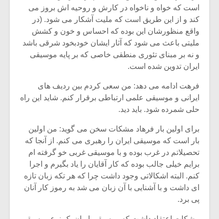
است که خواه و ناخواه در کارش و روحیه اش بروز می
کند و از این طریق است که ملیت آشکار می شود. (در
واقع منظورشان این بوده که احساس و خون و کشش
ملیتی باعث می شود که آثار ایشان خودبخود شرقی باشد
و نه بر مبنای تئوری منطقی خاصی که بر پایه موسیقی
ایران تدوین شده است.
فرهت ادامه می دهد: من سعی کردم بین ردیف های
ایرانی و موسیقی علمی ارتباطی برقرار کنم. شاید این راه
حلی شمرده شود. باید دید.
برای اولین بار فرهاد مشکات سخن می گوید: من اولین
بار است که موسیقی ایران را رهبری می کنم. از آنجا که
میکلوش روژا
موریس ژار
تحصیلاتم در غرب بوده و با موسیقی غربی خو گرفته ام
برایم خیلی جالب بوده که کار آقایان را یاد بگیرم و اجرا
کنم. البته اشکالاتی وجود داشت چرا که هر تکه زبان تازه
ای داشت و با آشنایی با آن زبان می شد به رموز کار آنان
پی برد.
یادداشتی بر موسیقی
دوره آموزش
متن فیلم «متری
موسیقی بر
مشکات اعتقاد داشت که موسیقی ایران یک نوع موسیقی