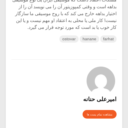
شیش و نیم»
موسیقی فی
برگزار می 
بداهه است و وقتی کمپوزیتور آن را می نویسد آن را از
اختیار بداهه خارج می کند که با روح موسیقی ما سازگار
اگر نمی توانی
سکانسی به 
نیست! کار ملی یا محلی به اعتقاد او مهم نیست و یا این
مشهورترین باشی،
موسیقی فیلم 
کار خوب یا بد است که مورد توجه قرار می گیرد.
بدنام ترین باش
ostovar
hanane
farhat
امیرعلی حنانه
مشاهده تمام پست ها