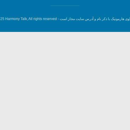
وی هارمونیک با ذکر نام و آدرس سایت مجاز است -
5 Harmony Talk, All rights reserved.