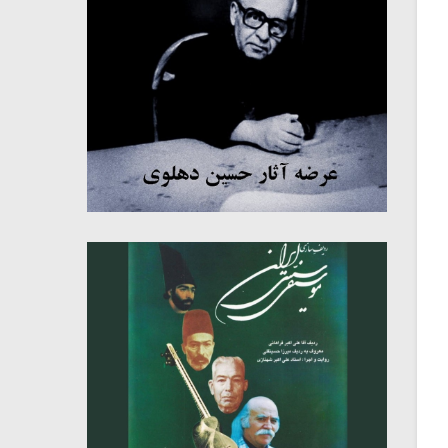
میکلوش روژا
موریس ژار