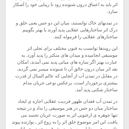
اثر باید به اعماق درون شنونده رود تا زیبایی خود را آشکار
سازد.
در تمدنهای خاک توانستند، میان این دو حس یعنی خلق و
درک اثر ساختارهایی عقلایی پدید آورند یا بهتر بگوییم
ساختارهای عقلایی را فرموله کنند.
این روندها توانست به فنون مختلف برای تجلی اثر
موسیقی انجامیده و میدان های متکثر را پدید آورد. به
عبارت بهتر اگر سازه های میانی پدید نمی آمدند، امکان
نقد اثر میان درون خالق آن تا شنونده میسر نمی گردید.
در مقابل در تمدن آب از آنجایی که عالم المثال از قدرت
بیشتری برخوردار است، برعکس نوعی جریان مدام
میکلوش روژا
موریس ژار
ساختار شکنی پدید آمد.
در تمدن آب فقدان ظهور فردیت عقلایی اجازه ی ایجاد
ساختار میان دو حس در هنر موسیقی را نداد و در نتیجه
تنها جوهره ی ارغنونی اثر به صورت عریان تجسد می
یادداشتی بر موسیقی
دوره آموزش
یافت. این امر موضوع خلق اثر را به زوج اثر ـ نوازنده پیوند
متن فیلم «متری
موسیقی بر
داد و به همین دلیل موسیقی در شرق به جز در جریاناتی