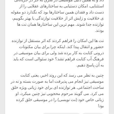
شیش و نیم»
موسیقی فی
برگزار می 
استثنایی، امکان دستیابی به ساختارهای عقلایی را از
دست داد و فقدان همین ساختارها بود که نگذارد دو مقوله
اگر نمی توانی
سکانسی به 
ی خلاقیت و زایش اثر از خلاقیت نوازندگی یا بهتر بگوییم،
مشهورترین باشی،
موسیقی فیلم 
نوازنده جدا شوند. مهم ترین این ساختارها همان نت ها
بدنام ترین باش
بودند.
نت ها این امکان را فراهم کردند که اثر مستقل از نوازنده
حضور و انتقال پیدا کند. اینکه چرا برای بیان مکنونات
درونی کتابت به کار برده شد ولی برای بیان موسیقی در
فرهنگ آب کتابت فراهم نشد؟ خود سئوالی است که باید
به آن پاسخ دهیم.
چنین به نظر می رسد که این روند اخیر، یعنی کتابت
موسیقی نیز انجام می پذیرفت اما به صورت بسته و نه در
ساحت اجتماعی. هر نوازنده ای برای خود زبانی ویژه خلق
می کرد. می گویند مرحوم محجوبی نیز چنین میکرد، او
زبانی خاص خود (نت نویسی) را در موسیقی خلق کرده
بود!