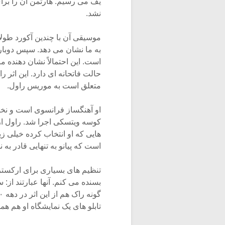
یف مى رسیم. هارتمن آن را برا
نشد.
موسیقى آن با چندین آکورد طول
به ما نشان مى دهد. سپس دوباره
است. این احتمالاً نشان دهنده م
حالت فاتحانه اى دارد. این اثر ر
متعلق است به موریس راول.
کوسه ویتسکى اجرا شد. راول از
هایى که او انتخاب کرده خیلى زی
است که پیانو به تنهایى قادر به ن
تنظیم هاى بسیارى براى ارکستر از
بسنده مى کنم. آنها عبارتند از:
تابلو هاى یک نمایشگاه او هم ه