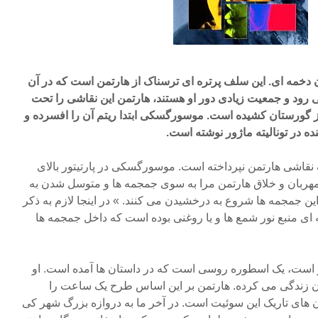
دخمه اى. این سلف پرتره اى ترسناک از هارتمن است که در آن
رود و جمعیت زیادى دور او هستند، هارتمن این نقاشى را تحت
از گورستان کشیده است. موسورگسکى ابتدا ریتم آن را افسرده و
ده در تونالیته ماژور نوشته است.
ف نقاشى هارتمن نپرداخته است. موسورگسکى در پارتیتور بالاى
ربان و خلاق هارتمن مرا به سوى جمجمه ها و متوسل شدن به
این جمجمه ها شروع به درخشیدن مى کنند. » در اینجا لازم به ذکر
ى منبع نور شمع ها و یا روغنى بوده است که داخل جمجمه ها
اثر است، یک اسطوره روسى است که در داستان ها آمده است. او
گان زندگى مى کرده. هارتمن بر این اساس طرح یک ساعت را
 هاى تاریک این سوئیت است. در آخر ما به دروازه بزرگ شهر کى