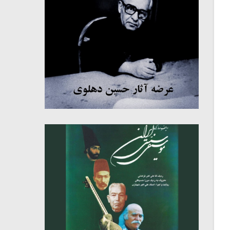
میکلوش روژا
موریس ژار