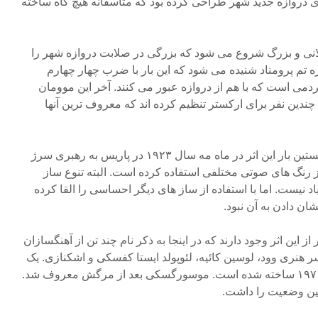
ى دروازه جدید شهر طراحى کرده بود که متاسفانه هیچ گاه ساخته
انى و بزرگ شروع مى شود که بزرگى در صلابت دروازه شهر را
 تم پرومناد شنیده مى شود که این بار با ضرب چهار چهارم
ردمى است که با هم از دروازه عبور مى کنند. آخر این موومان
ا چندین نفر براى ارکستر تنظیم کرده اند که معروف ترین آنها
او آهنگساز فرانسوى است و نخستین بار این اثر در ماه مه سال ۱۹۲۳ در پاریس به رهبرى سرژ
 رنگ هاى صوتى مختلفى استفاده کرده است. البته تنوع ساز
اد نیست. اما با استفاده از ساز هاى دیگر احساسى را القا کرده
شان دادن به آن نبود.
 این اثر وجود دارند که در اینجا به ذکر نام چند تن از آهنگسازان
 سر هنرى وود، لوسین کائیه، لئوپولد ایستا کفسکى و اشکنازى. یک
گونه راک هم از این اثر در دهه ۱۹۷۰ ساخته شده است. موسورگسکى بعد از مرگش معروف شد.
مین وضعیت را داشت.