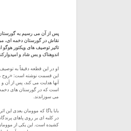
پس از آن مى رسیم به گورستان 
نقاش در گورستان دخمه اى، مى 
تاثیر توصیف هاى ویکتور هوگو 
اندوهناک و بس شاد و امیدوارکنن
او در این قطعه دقیقاً به توصی
این قسمت نوشته است: «روح مه
آنها هدایت مى کند، پس از آن و 
است که در گورستان هاى دخمه ا
مى سوزاندند.
بابا یاگا که موومان بعدى این 
در کلبه اى بر روى پاهاى پرند
کشیده است. این یکى از موومان