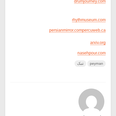
drumjourney.com
rhythmuseum.com
persianmirror.com
percuweb.ca
arxiv.org
nasehpour.com
peyman
تنبک