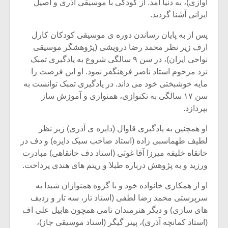
آوازی)، به دنیا آمد. از کودکی با موسیقی آذری و اصیل
ایرانی آشَنا گردید.
پس از به پایان رساندن دوره ی موسیقی کودکان کارل
ارف زیر نظر محمد رضا درویشی (پژوهشگر موسیقی
نواحی ایران)، در سن ۹ سالگی شروع به یادگیری تمبک
نزد مرحوم استاد ناصر فرهنگفر نمود. او این فرصت را
مایه خوشبختی خود می داند. در یادگیری تمبک توانست به
سن ۱۷ سالگی به تکنوازی، همنوازی و آموزش ساز
بپردازد.
او همچنین به یادگیری قاوال (دایره ی آذری) زیر نظر
لطیف طهماسبی زاده (استاد صاحب سبک دایره) و دف در
خانقاه خلیفه میرزا آقا غوثی (استاد دف خانقاهی) مبادرت
میکلوش روژا
موریس ژار
ورزید و به پژوهش درباره طبلا و ریتم های هندی پرداخت.
او از همکاری خانواده خود و با گروه همنوازان شیدا به
سرپرستی محمد رضا لطفی (استاد تار، سه تار و ردیف
یادداشتی بر موسیقی
دوره آموزش
های سازی) و دیگر هنرمندان نامی همچون هابیل علی اف
متن فیلم «متری
موسیقی بر
(استاد کمانچه آذری)، پیتر گیگر (استاد موسیقی جاز)،