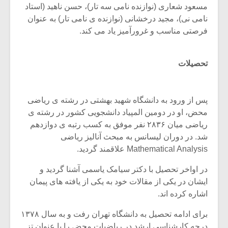
شیش و نیم»
موسیقی فی
مسعود شعاری (نوازنده نامی سه تار)، حسن ناهید (استاد
برگزار می 
نامی نی)، مجید درخشانی (نوازنده ی نامی تار) به عنوان
فرصتی مناسب و غرورآمیز یاد می کند.
اگر نمی توانی
سکانسی به 
مشهورترین باشی،
موسیقی فیلم 
بدنام ترین باش
تحصیلات
پس از ورود به دانشگاه شهید بهشتی در رشته ی ریاضی
محض، او در دومین المپیاد دانشجویی کشور در رشته ی
ریاضی میان ۲۸۳۶ نفر موفق به کسب رتبه ی دوازدهم
شد. در دوران لیسانس به مبحث آنالیز ریاضی
Mathematical Analysis علاقمند گردید.
در اواخر تحصیل با دکتر سیامک یاسمی آشنا گردید و
ایشان در یکی از مقالات خود به یکی از یافته های پیمان
اشاره کرده اند.
برای ادامه تحصیل به دانشگاه تهران رفت و به سال ۱۳۷۸
درجه کارشناسی ارشد در ریاضیات محض را با عنوان تز