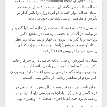
از دیگر علائق او mathematical logic است که او را به
مطالعه فلسفه وینگنشتاین به مدت ۸ سال در محضر
استاد عبداله انوار کشاند. او این دوران را تاثیر گذار بر
نگرش و مفاهیم ریاضی شناختی خود می داند.
در سال ۱۳۸۵ به قصد ادامه تحصیل عازم اسپانیا گردید و
در نهایت در آلمان به تحصیل ریاضی در مقطع دکترا
پرداخته و با گذراندن دوره ای چهار و نیم ساله زیر نظر
استاد “وینفیرید برونس” (استاد برجسته جبر)، دکترای
ریاضی خود را در بهمن ۱۳۸۹ گرفت.
پیمان به آموزش ریاضی علاقه خاصی دارد، سرکار خانم
دکتر زهرا گویا استاد آموزش ریاضی دانشگاه شهید
بهشتی و مولف کتب درسی ریاضی اعتقاد دارد بهره بردن
اکثر مردم از مفاهیم ریاضی ازعلائق پیمان است.
پیمان ناصح پور همچنین هفت سال پیش در نشستی در
فرهنگسرای هنر (ارسباران) به بررسی رابطه ریتمها و
ریاضیات پرداخت که با اجرای صحنه ای او همراه بود.