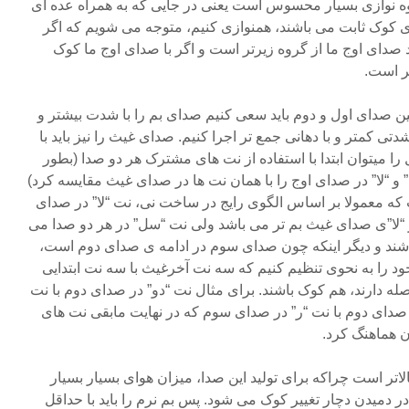
وه نوازی بسیار محسوس است یعنی در جایی که به همراه عده ای
ی کوک ثابت می باشند، همنوازی کنیم، متوجه می شویم که اگر
 صدای اوج ما از گروه زیرتر است و اگر با صدای اوج ما کوک
تر است.
ن صدای اول و دوم باید سعی کنیم صدای بم را با شدت بیشتر و
شدتی کمتر و با دهانی جمع تر اجرا کنیم. صدای غیث را نیز باید با
ا میتوان ابتدا با استفاده از نت های مشترک هر دو صدا (بطور
 “لا” در صدای اوج را با همان نت ها در صدای غیث مقایسه کرد)
که معمولا بر اساس الگوی رایج در ساخت نی، نت “لا” در صدای
ز “لا”ی صدای غیث بم تر می باشد ولی نت “سل” در هر دو صدا می
باشند و دیگر اینکه چون صدای سوم در ادامه ی صدای دوم است،
را به نحوی تنظیم کنیم که سه نت آخرغیث با سه نت ابتدایی
له دارند، هم کوک باشند. برای مثال نت “دو” در صدای دوم با نت
 صدای دوم با نت “ر” در صدای سوم که در نهایت مابقی نت های
ن هماهنگ کرد.
لاتر است چراکه برای تولید این صدا، میزان هوای بسیار بسیار
 دمیدن دچار تغییر کوک می شود. پس بم نرم را باید با حداقل