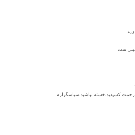
جیبی ست
.زحمت کشیدید.خسته نباشید.سپاسگزارم