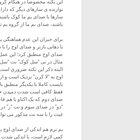
این نکته مخصوصاً در هنگام گر
نوازنده ی سازهای دیگر که دارا
سازها با صدای بم ما کوک باشند
باشند، صدای بم ما از گروه بم 
برای جبران این عدم هماهنگی بی
با دهانی بازتر و صدای اوج را با 
صدای اوج منطبق کرد؛ این عمل ر
مثال در نی “سل کوک” نت “سل” و
البته ذکر این نکته ضروری است 
اوج به “لا کرن” نزدیک است و ا
بایست کاملا با یکدیگر منطبق 
فقط کافی است شدت دمیدن خود 
صدای دوم که یک اکتاو با هم فاص
“دو” در صدای سوم و نت “ر” در
غیث را با سه نت مذکور می توا
بم نرم هم اندکی از صدای اوج با
کمی لازم است، با اندکی شدت در