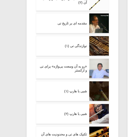
آن (۲)
مقدمه ای بر تاریخ نی
نوازندگی نی (۱)
«رو به آن وسعت بی‌واژه» برای نی
و ارکستر
شبی با هارپ (۱)
شبی با هارپ (۲)
تکنیک های نی و محدودیت های آن