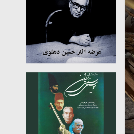
میکلوش روژا
موریس ژار