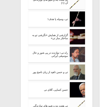
آن (۱)
نی، وسیله یا هدف!
گزارشی از همایش «نگرشی نو به
ساختار ساز نی»
راه نی: نوازنده در پی شور و حال
موسیقی ایرانی
نی و حسن ناهید از زبان ناصح پور
حسن کسایی، آقای نی
نی هفت بند و شیو های نوازندگی