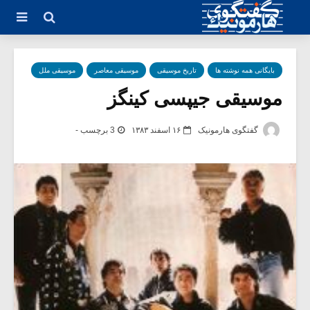
بایگانی همه نوشته ها
تاریخ موسیقی
موسیقی معاصر
موسیقی ملل
موسیقی جیپسی کینگز
گفتگوی هارمونیک
۱۶ اسفند ۱۳۸۳
3 برچسب -