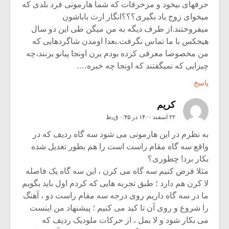
حرفهای بیخود و مزخرفات که شما هارمونی فرد بلدی که
میخوای زوج یاد بگیری؟؟؟انگار ارث باباشون
میفروختند.از طرف دیگه به من میگن طی این دو سال
هیجکس با ما تماس نگرفت.بعدا اومدن شاگردهایی که
من مخصوصا معرفی کرده بودم برن اونجا پیانو بزنند،چه
چیزایی که نمیگفتند که اونجا چه خبره….
پاسخ
کریم
۲۲ اسفند ۱۴۰۰ در ۰:۴۵ ق٫ظ
به نظرم در این هارمونی می شود سه گاه ردیف که در
واقع سه گاه مقام راست است را هم بطور تعدیل شده
بکار برد! چطوری؟
مثلا فرض کنیم سه گاه می کرن ، این سه گاه یک فاصله
لا کرن هم دارد ؛ طبق تجربه هایی که کردم اول باید بگویم
ما در سه گاه داریم روی درجه سه مقام راست دو ، آهنگ
را شروع و روی آن تا کید می کنیم ؛ پیشنهاد من اینست
می بکار شود و لا بمل ، از حرکات ملودیک ردیف که