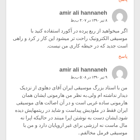
amir ali hannaneh
۸ تیر ۱۳۹۰ در ۴:۰۷ ب٫ظ
اگر میخواهید از ربع پرده در آکورد استفاده کنید با
موسیقی الکترونیک راحت تر میشود این کار ر کرد و راهی
است جدید که در حیطه کاری من نیست.
پاسخ
amir ali hannaneh
۹ تیر ۱۳۹۰ در ۵:۰۸ ب٫ظ
من با استاد بزرگ موسیقی ایران آقای دهلوی از نزدیک
دیدار نداشته ام ولی.به نظر من هارمونی ایشان همان
هارمونی ساده غربی است و در آن اصالت های موسیقی
ایران فقط در ملودیش پیداست و شاید در ریتمهایش دیده
شود.ایشان دست به نوشتن اپرا مینند در حالیکه اپرا نه
مال ماست نه ارزشی برای غیر اروپایان دارد و من با
موسیقی فرمل مخالفم..