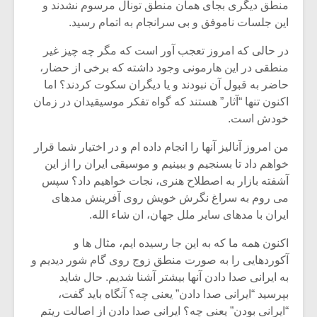
منطق دیگری بجای همان منطق تونال مرسوم نشدند و
این جلسات ناموفق و بی سرانجام به اتمام رسید.
در حالی که امروز تعجب آور است که مگر چه چیز غیر
منطقی در این هارمونی وجود داشته که برخی از حضار،
حاضر به قبول آن نبودند و یا دیگران سکوت کردند؟ اما
اکنون تنها “آثار” هستند که گواه تفکر موسیقیدان در زمان
خودش است.
من امروز آنالیز آنها را انجام داده ام و در اختیار شما قرار
خواهم داد تا بسنجیم و ببینیم و موسیقی ایران را از این
آشفته بازار به اصطلاح هنری، نجات خواهیم داد؟ سپس
می روم به سراغ نگرش خویش روی آفرینش مدهای
ایران با مدهای سایر ملل جهان، ان شاء الله.
میکلوش روژا
موریس ژار
اکنون همه ما که به این جا رسیده ایم، مثال ها و
آکوردهایی را به صورت منطق زوج روی گام شور دیدیم و
به ایرانی صدا دادن آنها بیشتر آشنا شدیم. حال شاید
یادداشتی بر موسیقی
دوره آموزش
بپرسید “ایرانی صدا دادن” یعنی چه؟ آنگاه باید گفت،
متن فیلم «متری
موسیقی بر
“ایرانی بودن” یعنی چه؟ ایرانی صدا دادن از اصالت ریتم