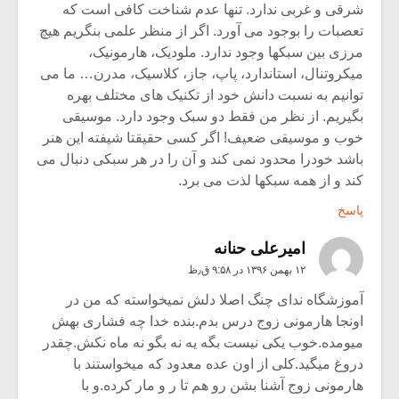
شرقی و غربی ندارد. تنها عدم شناخت کافی است که
تعصبات را بوجود می آورد. اگر از منظر علمی بنگریم هیچ
مرزی بین سبکها وجود ندارد. ملودیک، هارمونیک،
میکروتنال، استاندارد، پاپ، جاز، کلاسیک، مدرن… ما می
توانیم به نسبت دانش خود از تکنیک های مختلف بهره
بگیریم. از نظر من فقط دو سبک وجود دارد. موسیقی
خوب و موسیقی ضعیف! اگر کسی حقیقتا شیفته این هنر
باشد خودرا محدود نمی کند و آن را در هر سبکی دنبال می
کند و از همه سبکها لذت می برد.
پاسخ
امیرعلی حنانه
۱۲ بهمن ۱۳۹۶ در ۹:۵۸ ق٫ظ
آموزشگاه ندای چنگ اصلا دلش نمیخواسته که من در
اونجا هارمونی زوج درس بدم.بنده خدا چه فشاری بهش
میومده.خوب یکی نیست بگه یه نه بگو نه ماه نکش.چقدر
دروغ میگید.کلی از اون عده معدود که میخواستند با
هارمونی زوج آشنا بشن رو هم تا ر و مار کرده.و با