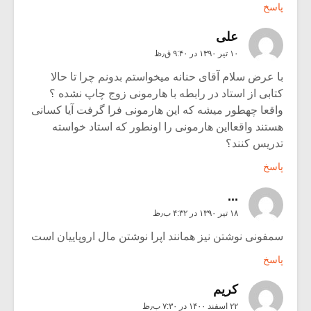
پاسخ
علی
۱۰ تیر ۱۳۹۰ در ۹:۴۰ ق٫ظ
با عرض سلام آقای حنانه میخواستم بدونم چرا تا حالا
کتابی از استاد در رابطه با هارمونی زوج چاپ نشده ؟
واقعا چهطور میشه که این هارمونی فرا گرفت آیا کسانی
هستند واقعااین هارمونی را اونطور که استاد خواسته
تدریس کنند؟
پاسخ
...
۱۸ تیر ۱۳۹۰ در ۴:۳۲ ب٫ظ
سمفونی نوشتن نیز همانند اپرا نوشتن مال اروپاییان است
پاسخ
کریم
۲۲ اسفند ۱۴۰۰ در ۷:۳۰ ب٫ظ