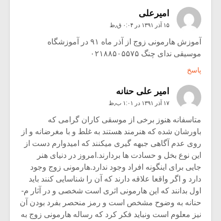
امیرعلی
۱۵ آذر ۱۳۹۱ در ۰:۰۴ ق٫ظ
آموزش هارمونی زوج از آذر ماه ۹۱ در آموزشگاه
موسیقی ندای چنگ ۰۲۱۸۸۵۰۵۵۷۵
پاسخ
امیر علی حنانه
۱۷ آذر ۱۳۹۱ در ۱:۰۱ ب٫ظ
متاسفانه هنوز برخی از موسقی کاران گرامی که
باورشان شده که هنرمند هستند به غلط و با مغرضانه و از
روی عدم آگاهی جبهه گیری میکنند که امیدوارم دست از
این نوع بخل و حسادت ها بردارند.امروز در دنیای هنر
جایی برای اینگونه افراد وجود ندارد.هارمونی زوج وجود
دارد و اگر واقعا علاقه دارند که آن را شناسایی کنند باید
اول بدانند که این هارمونی اثری است شخصی و در آثار م-
حنانه به وضوح مشخص است و رمز منحصر بفرد بودن آن
نیز معلوم است ونباید فکر کرد که رساله هارمونی زوج به