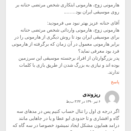
هارمونی زوج، هارمونی ابتکاری شخص مرتضی حنانه بر
روی موسیقی ایران بود……..
آقای حنانه عزیز بهتر نبود می فرمودید:
هارمونی زوج، هارمونی وارداتی شخص مرتضی حنانه
برای موسیقی ایران بود تا روش دیگری از هارمونی را در
برابر هارمونی معمول در آن زمان که برگرفته از هارمونی
فرد بود معرفی نماید؟
پدر بزرگوارتان از افراد برجسته موسیقی این سرزمین
بوده اند و نیازی به بزرگ شدن از طریق بازی با کلمات
ندارند.
پاسخ
ریزوندی
۶ تیر ۱۳۹۰ در ۳:۳۲ ب٫ظ
اگر درجه ی اول را تنال حساب کنیم پس در مدهای سه
گاه و افشاری و تا حدودی ابو عطا و یا در جاهایی مانند
درامد همایون مشکل ایجاد نمیشود خصوصا در سه گاه که