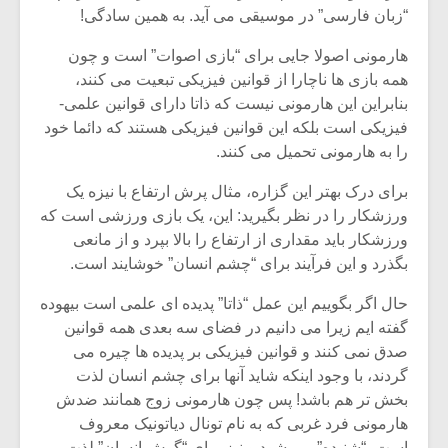
شیش و نیم»
موسیقی فی
“زبان فارسی” در موسیقی می آید. به همین سادگی!
برگزار می 
هارمونی اصولا جایی برای “بازی اصوات” است و چون
اگر نمی توانی
سکانسی به 
همه بازی ها ناچارا از قوانین فیزیکی تبعیت می کنند،
مشهورترین باشی،
موسیقی فیلم 
بدنام ترین باش
بنابراین این هارمونی نیست که ذاتا دارای قوانین علمی-
فیزیکی است بلکه این قوانین فیزیکی هستند که دائما خود
را به هارمونی تحمیل می کنند.
برای درک بهتر این گزاره، مثال پرش ارتفاع با نیزه یک
ورزشکار را در نظر بگیرید: این، یک بازی ورزشی است که
ورزشکار باید مقداری از ارتفاع را بالا بپرد و از مانعی
بگذرد و این فرآیند برای “چشم انسان” خوشایند است.
حال اگر بگوییم این عمل “ذاتا” پدیده ای علمی است بیهوده
گفته ایم زیرا می دانیم در فضای سه بعدی همه قوانین
صدق نمی کنند و قوانین فیزیکی بر پدیده ها چیره می
گردند، با وجود اینکه شاید آنها برای چشم انسان لذت
بخش تر هم باشد! پس چون هارمونی زوج همانند ضدش
هارمونی فرد غربی که به نام تونال دیاتونیک معروف
است، “شنیده” می شود و نیز برای “گوش انسان” لذت