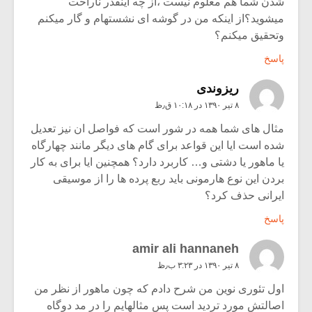
شدن شما هم معلوم نیست ،از چه اینقدر ناراحت
میشوید؟از اینکه من در گوشه ای نشستهام و گار میکنم
وتحقیق میکنم؟
پاسخ
ریزوندی
۸ تیر ۱۳۹۰ در ۱۰:۱۸ ق٫ظ
مثال های شما همه در شور است که فواصل ان نیز تعدیل
شده است ایا این قواعد برای گام های دیگر مانند چهارگاه
یا ماهور یا دشتی و… کاربرد دارد؟ همچنین ایا برای به کار
بردن این نوع هارمونی باید ربع پرده ها را از موسیقی
ایرانی حذف کرد؟
پاسخ
amir ali hannaneh
۸ تیر ۱۳۹۰ در ۳:۲۳ ب٫ظ
اول تئوری نوین من شرح دادم که چون ماهور از نظر من
اصالتش مورد تردید است پس مثالهایم را در مد دوگاه