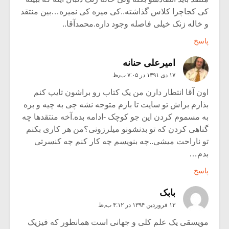
کی کجاچرا کلاس گذاشته..کی میره کی نمیره…بین منتقد
و خاله زنک خیلی فاصله وجود داره.محمدآقا..
پاسخ
امیرعلی حنانه
۱۷ دی ۱۳۹۱ در ۷:۰۵ ب٫ظ
اون آقا انتطار دارن من یک کتاب رو براشون تایپ کنم
بذارم براش تو سایت تا بازم متوجه نشه چی به چیه و بره
به مسموم کردن این جو کوچک -ادامه بده.آخه منتقدها چه
گناهی کردن که تو بدنشونو میلرزونی؟من هر کاری بکنم
تو ناراحت میشی..چه بنویسم چه کار کنم چه کنسرتی
بدم…
پاسخ
بابک
۱۳ فروردین ۱۳۹۴ در ۴:۱۲ ب٫ظ
مویسقی یک علم کلی و جهانی است همانطور که فیزیک