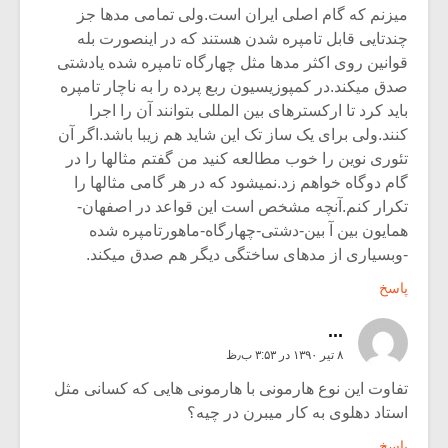
میزنم که گام اصلی ایران است.ولی تمامی مدها جز
چندتایی قابل تامپره شدن هستند که در اینصورت بله
قوانین روی اکثر مدها مثل چهارگاه تامپره شده یادشتی
صدق میکند.در کمپوزیسیون ربع پرده را به ناچار تامپره
باید کرد تا ارکسترهای بین المللی بتوانند آن را اجرا
کنند.ولی برای یک ساز تک این شاید هم زیبا باشد.اگر آن
تئوری نوین را خوب مطالعه کنید من گفتم مثالها را در
گام دوگاه خواهم زد.نمیشود که در هر گامی مثالها را
تکرار کنم.آنچه مشخص است این قواعد در اصفهان-
همایون بین آ بین-دشتی-چهارگاه-ماهورتامپره شده
-وبسیاری از مدهای ساختگی دیگر هم صدق میکند.
پاسخ
...
۸ تیر ۱۳۹۰ در ۳:۵۳ ب٫ظ
تفاوت این نوع هارمونی با هارمونی هایی که کسانی مثل
استاد دهلوی به کار میبرن در چیه؟
پاسخ