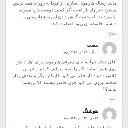
مانند رساله هارمونی سارلی از فردا به زور به همه تریس
میشود.خیر راه باز است اگر کسی دوست دارد میتواند
بیاموزدبعد با توجه به گوش دادن این نوع هارمونی و
دانستن فلسفه آن برود قضاوت کند.
پاسخ
محمد
۲۰ آذر ۱۳۹۱ در ۴:۴۵ ب٫ظ
آقای حنانه چرا به جای معرفی هارمونی برای اهل دانش
روی همین سایت کار را نیمه متوقف کردید و آدرس
کلاس دادید؟!! آیا فکر می کنید با اینکار دیگر منتقدان را از
صحنه بیرون می کنید چون حاضر نیستند کلاس شما
بیایند؟؟
پاسخ
هوشنگ
۱۷ دی ۱۳۹۱ در ۵:۳۶ ب٫ظ
منتقد باید انتقادشو بکنه ولی خاله زنک دنبال اینه که ببینه