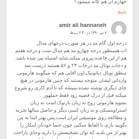
چهارم ان هم کاته میشود؟
پاسخ
amir ali hannaneh
۷ تیر ۱۳۹۰ در ۲:۴۰ ب٫ظ
درجه اول گام مد در هر صورت درجهای مدال
ات.همینطور درجه چهارو مد هم مدال ست و درجه هفتم
هم از این قاعده پیروی میکند.شاید اشتباه تپی شده باشد.
و دجات تونال مد درجات ۲۳ و ۵۶ هستند درست ضد
منطق تونال دیاتونیک.اون آقایی هم که میگویند هارمونی
وارداتی ایشان متوجه نیستند که چنین هارمونی در هیچ
جای دیگری نوشته نشده.نمیشه که تا آدم کاری رو شروع
میکنه قبل از درک قضیه زود فقط حملهور
بشوید.هارمونی زوج نه زبان بارتوک است نه زبان
استراوینسکی و نه زبان کسی دیگر و حاصل سالها تجربه
و مطالعه روی موسیقی ایران است.پس بهتر اسا به من
نگویید بازی با الفاظ میکنی چون حتما خودتان اینکار را
بهتر از من بلدید که توان تشخیصش را دارید.وجای ناراحت