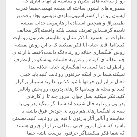
رو از ساخته های ایشون و مقاسیه ی آنها با آثاری که
همدوره های ایشون ساخته اند میشه فهمید.حقیقا قدرت
ایشون رو در ارکستراسیون,ملودی نویسی,ایجاد بافت پر
طمطراق و همچنین استفاده از هارمونی جذاب نمیشه
نادیده گرفت.این تعریف نیست بلکه واقعیته(اگر مخالف
نظرات من هستید با ذکر مثال و مقایسه, نظرتون رو ثابت
کنید)اما آقای حنانه آیا فکر نمیکنید که با این روش نمیشه
روش آهنگسازی حنانه رو زنده نگه داشت؟فقط با ارائه ی
چند مقاله ی کوتاه و رفتن به جلسات یونسکو در اینطرف
و آنطرف دنیا کسی به آهنگسازی حنانه علاقه پیدا
نمیکنه.شما برای اینکه حرفتون رو ثابت کنید باید خیلی
فعال تر ایز این حرفها باشید.کلاس بذاارید سمینار برگزار
کنید تو مجله ها وسایتها کارهای پدرتون رو پخش وآنالیز
کنید.فکر میکنید نسل جوان امروز چند تا از کارهای
پدرتون رو تا به حال شنیده اند.شما اگر میگید پدرتون با
بقیه ی آهنگسازهای هم دوره ی خودش فرق داشته با
مقایسه و آنالیز آثار پدرتون با قیه این رو ثایت کنید.مطمئن
باشید که نسل امروز خیلی منطقی تر از او چیزی هستند
که شما فکر میکنید.اگر حرفتون درست باشه حتما