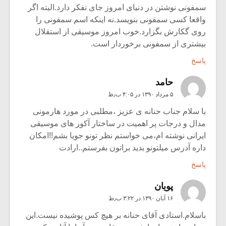
سمفونی نوشتن در دنیای امروز جای تفکر دارد.البته اگر
واقعا کسی سمفونی بنویسد.نه اینکه اسم سمفونی را
روی گکارش بگزارد.خوب امروز موسیقی از استقلال
بیشتری از سمفونی برخوردار است.
پاسخ
حامد
۵ مرداد ۱۳۹۰ در ۴:۰۵ ب٫ظ
با سلام جناب حنانه ی عزیز ،مطلبی در مورد هارمونی
مدال و درجات پر اهمیت در ساختار آکور های موسیقی
ایرانی نوشته ام،می خواستم نظر تونو جویا بشم!!امکان
داره آدرس میلتونو بدید براتون بفرستم..ارادت
پاسخ
پویان
۱۶ آبان ۱۳۹۰ در ۳:۲۲ ب٫ظ
باسلام.استادی آقای حنانه بر هیچ کس پوشیده نیست.این