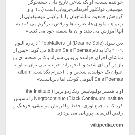
خواننده نیست، او یک شاعر، تاریخ دان، جستجوگر
موسیقی فولکلور آفریقایی-پرویایی است (…) او و
گروهش جمعیت تماشاچیان را با ترکیبی موسیقیایی از
ریتم ها، ملودی ها، ضرب ها و رقص سرگرم می کنند به
آنها آموزش می دهند و آن ها شیفته خود می کنند.»
دین سول (Deanne Sole) از “PopMatters” درباره آلبوم
۲۰۰۹ باکا به نام album Seis Poemas می گوید: «پس از
تماشای اجرای خواننده پرویایی سوزانا باکا بر صحنه ای رو
باز در گرمای شدید و با تجهیزات خراب، نمی توان به او به
عنوان یک خواننده، شخص و… احترام نگذاشت. album
Seis Poemas آلبومی کوچک اما دلرباست.»
او با همسر بولیویاییش ریکاردو پریرا ( the Instituto
Negrocontinuo (Black Continuum Institute را تاسیس
کرد که به جمع آوری، حفظ و آفرینش موسیقی، فرهنگ و
رقص آفریقایی-پرویایی می پردازد.
wikipedia.com