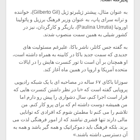
به عنوان مثال، پیشتر ژیلبرتو ژیل (Gilberto Gil)، خواننده
و ترانه سرای پاپ، به عنوان وزیر فرهنگ برزیل و پائولینا
اوروتیا (Paulina Urrutia)، بازیگر و کارگردان، نیز در
کشور شیلی به همین سمت منصوب شدند.
به گفته جس کاتلر، ناشر باکا، علیرغم مسئولیت های
جدیدی که سمت جدید باکا در کابینه به همراه داشته است،
او همچنان بر آن است تا تور کنسرت هایش را در ایالات
متحده آمریکا و اروپا در همین ماه آغاز کند.
سوزانا باکای ۶۷ ساله در مصاحبه ای با یک شبکه رادیویی
پرویایی گفته است که «با در نظر داشتن کنسرت هایی که
قرار است اجرا کنم، سال دشواری را پیش رو دارم اما
میکلوش روژا
موریس ژار
من همیشه دوست داشته ام که برای پرو کار کنم. من
تلاشم را می کنم تا مطمئن شوم که افرادی که توانایی
مالی دارند تنها قشری نباشند که از امور فرهنگی لذت می
برند. بلکه فرهنگ باید دموکراتیک و همه گیر باشد و همه به
یادداشتی بر موسیقی
دوره آموزش
آن دسترسی داشته باشند.»
متن فیلم «متری
موسیقی بر