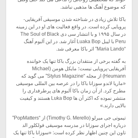
که موضوع آهنگ ها مذهبی نباشد.
باکا تلاش زیادی در شناخته شدن موسیقی آفریقایی-
پرویایی کرده است. در واقع فعالیت های او در این زمینه
در سال ۱۹۹۵ و با انتشار سی دی The Soul of Black
Peru با لیبل Luaka Bop آغاز شد. در این آلبوم آهنگ
“Maria Lando” اثر باکا معرفی شد.
به گفته برخی از منتقدان بزرگ باکا تنها یک خواننده
آفریقایی-پرویایی نیست؛ مایکل هومن (Michael
Heumann) از مجله “Stylus Magazine” می گوید که
«ماریا لاندو سوزانا باکا را در عرصه بین المللی موسیقی
مطرح کرد. از آن زمان باکا آلبوم های پرطرفداری را
منتشر نموده که اکثر آن ها Luka Bop هستند و کیفیت
بالایی دارند.»
تیموتی جی میرلو (Timothy G. Merello) از “PopMatters”
درباره اجرای سوزانا در مدرسه موسیقی فولکلور الد
تاون این چنین اظهار نظر کرده است: «سوزانا باکا تنها یک