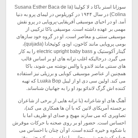
شیش و نیم»
موسیقی فی
سوزانا استر باکا د لا کولینا (Susana Esther Baca de la
برگزار می 
Colina) در سال ۱۹۴۴ در کوریلوس در لیمای پرو به دنیا
اگر نمی توانی
سکانسی به 
آمد. او در احیای موسیقی آفریقایی-پرویایی در پرو نقش
مشهورترین باشی،
موسیقی فیلم 
مهمی بر عهده داشته است. موسیقی باکا ترکیبی از
بدنام ترین باش
موسیقی سنتی و معاصر است. او در گروه خود سازهای
بومی پرویایی مانند کاخون، اودو، کوئیخادا (quijada)،
گیتار آکوستیک و electric upright baby bass را به کار
می گیرد. درحالیکه اغلب ترانه های او بر اساس قالب
های سنتی مانند لاندو یا والس نوشته می شوند، باکا
همچنین از عناصر موسیقی کوبایی و برزیلی نیز استفاده
می کند. اولین سی دی او از لیبل Luaka Bop که تهیه
کننده اش گرگ لاندائو بود او را به جهانیان شناساند.
آهنگ های او شاعرانه (با ترانه هایی از برخی از شاعران
برجسته آمریکای لاتین که با آن ها همکاری می کند)،
تصاویری که می سازند مهیج و صدای او ظریف اما با
احساس است. حضور او بر روی صحنه با حرکات موقرش
با شکوه و خیره کننده است. او آن چنان با احساس می
خواند که شخصیتی روحانی را تداعی می کند حتی وقتی