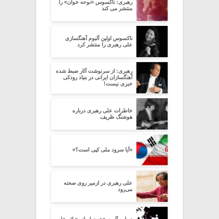
رهبری: ناکسوس «نوحه خوان» را
منتشر می کند
ناکسوس اولین آلبوم آهنگسازی
علی رهبری را منتشر کرد
رهبری: از سرنوشت آثار ضبط شده
آهنگسازان ایرانی در بنیاد رودکی
خبری نیست!
خاطرات علی رهبری درباره
هوشنگ ظریف
«آیا سرود ملی کپی است؟»
علی رهبری در ازمیر روی صحنه
می‌رود
درباره آلبوم «خون ایرانی» اثر علی