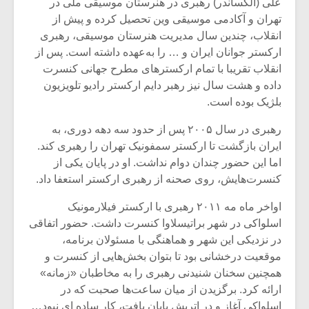
علی (الکساندر) رهبری در هنرستان موسیقی ملی در
تهران و آکادمی موسیقی وین تحصیل کرده و پیش از
انقلاب، چندین سال مدیریت هنرستان موسیقی، رهبری
ارکستر جوانان ایران و … را به‌عهده داشته است. پس از
انقلاب تقریبا با تمام ارکسترهای مطرح جهانی کنسرت
داده و هشت سال نیز رهبر دایم ارکستر رادیو تلویزیون
بلژیک بوده است.
رهبری در سال ۲۰۰۵ پس از حدود سه دهه دوری، به
ایران بازگشت تا ارکستر سمفونیک تهران را رهبری کند.
اما این حضور چندان دوام نداشت. او در پایان یکی از
کنسرت‌هایش، روی صحنه از رهبری ارکستر استعفا داد.
اواخر ماه مه ۲۰۱۱ رهبری با ارکستر فیلارمونیک
میکلوش روژا
موریس ژار
اسلواکی در شهر براتیسلاوا کنسرت داشت. حضور اتفاقی
در نزدیکی این شهر و هماهنگی با مسئولان برنامه،
موقعیت درخشانی بود تا بتوان بخش‌هایی از کنسرت و
همچنین سخنان شنیدنی رهبری را به مخاطبان «زمانه»
یادداشتی بر موسیقی
دوره آموزش
ارائه کرد. برگزیدن از میان ساعت‌ها صحبت که در
متن فیلم «متری
موسیقی بر
اسلواکی آغاز و در اتریش پایان یافت، کار ساده‌ ای نبود…