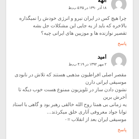
الهه
۱۸ آذر ۱۳۹۰ در ۵:۴۵ ب٫ظ
چرا هیچ کس در ایران نیرو و انرژی خودش را نمیگذاره
بالاخره که باید از یه جایی این مشکلات جل بشه
تقصیر نوازنده ها و موزیین های ایرانی چیه؟
پاسخ
اميد
۲ مهر ۱۳۹۲ در ۴:۱۹ ب٫ظ
مقصر اصلی افراطیون مذهبی هستند که تلاش در نابودی
موسیقی ایرانی دارن
نشون دادن ساز در تلویزیون ممنوع هست خوب دیگه تا
آخرش برین
یه زمانی بی همتا روح الله خالقی رهبر بود و گاهی با استاد
توانا جواد معروفی آثاری خلق میکرذند…
موسیقی ایران بعد از انقلاب =۰
پاسخ