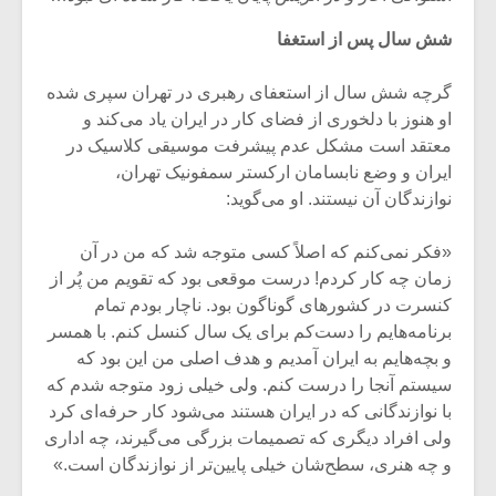
شیش و نیم»
موسیقی فی
برگزار می 
شش سال پس از استغفا
اگر نمی توانی
سکانسی به 
مشهورترین باشی،
موسیقی فیلم 
گرچه شش سال از استعفای رهبری در تهران سپری شده
بدنام ترین باش
او هنوز با دلخوری از فضای کار در ایران یاد می‌کند و
معتقد است مشکل عدم پیشرفت موسیقی کلاسیک در
ایران و وضع نابسامان ارکستر سمفونیک تهران،
نوازندگان آن نیستند. او می‌گوید:
«فکر نمی‌کنم که اصلاً کسی متوجه شد که من در آن
زمان چه کار کردم! درست موقعی بود که تقویم من پُر از
کنسرت در کشورهای گوناگون بود. ناچار بودم تمام
برنامه‌هایم را دست‌کم برای یک سال کنسل کنم. با همسر
و بچه‌هایم به ایران آمدیم و هدف اصلی‌ من این بود که
سیستم آنجا را درست کنم. ولی خیلی زود متوجه شدم که
با نوازندگانی که در ایران هستند می‌شود کار حرفه‌ای کرد
ولی افراد دیگری که تصمیمات بزرگی می‌گیرند، چه اداری
و چه هنری، سطح‌شان خیلی پایین‌تر از نوازندگان است.»