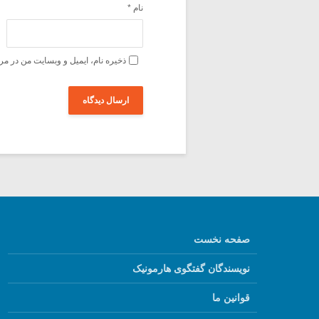
نام
*
ذخیره نام، ایمیل و وبسایت من در مر
صفحه نخست
نویسندگان گفتگوی هارمونیک
قوانین ما