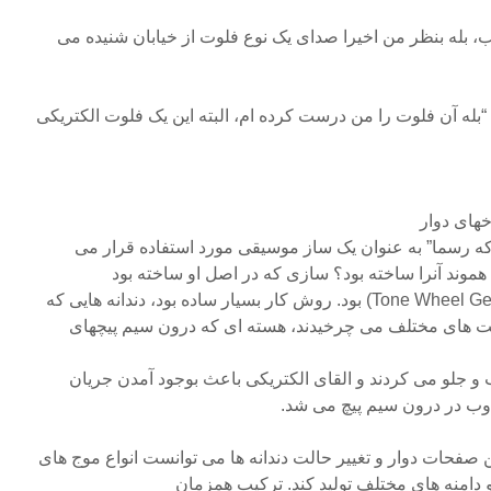
، بله بنظر من اخیرا صدای یک نوع فلوت از خیابان شنیده می
بله آن فلوت را من درست کرده ام، البته این یک فلوت الکتریکی
خهای دوار
 از ۴۰۰ سال بود که رسما” به عنوان یک ساز موسیقی مورد استفاده قرار می
موند آنرا ساخته بود؟ سازی که در اصل او ساخته بود
نوعی چرخ مولد صدا (Tone Wheel Generatoor) بود. روش کار بسیار ساده بود، دندانه هایی که
 های مختلف می چرخیدند، هسته ای که درون سیم پیچهای
ب و جلو می کردند و القای الکتریکی باعث بوجود آمدن جریان
اوب در درون سیم پیچ می شد.
این صفحات دوار و تغییر حالت دندانه ها می توانست انواع موج های
و دامنه های مختلف تولید کند. ترکیب همزمان