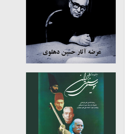
میکلوش روژا
موریس ژار