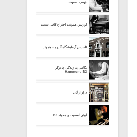
جیمی اسمیت
لورنس هموند: اختراع کافی نیست
تاسیس آزمایشگاه آندرو – هموند
نگاهی به زندگی جادوگر
Hammond B3
دراو ارگان
لونی اسمیت و هموند B3