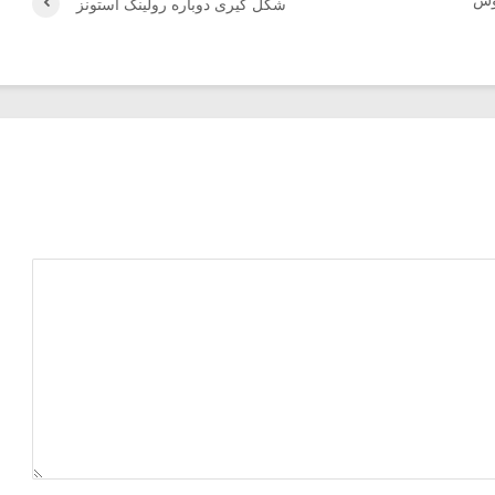
روش
شکل گیری دوباره رولینگ استونز