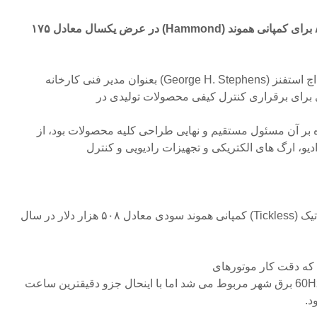
تولید و فروش رادیوهای A-Box برای کمپانی هموند (Hammond) در عرض یکسال معادل ۱۷۵
در سال ۱۹۲۸ فردی بنام جورج اچ استفنز (George H. Stephens) بعنوان مدیر فنی کارخانه
برای برقراری کنترل کیفی محصولات تولیدی در
اوه بر آن مسئول مستقیم و نهایی طراحی کلیه محصولات بود، از
دیو، ارگ های الکتریکی و تجهیزات رادیویی و کنترل
کارخانه تولید ساعت های بدون تیک (Tickless) کمپانی هموند سودی معادل ۵۰۸ هزار دلار در سال
 که دقت کار موتورهای
سنکرون آنها به دقت فرکانس 60Hz برق شهر مربوط می شد اما با اینحال جزو دقیقترین ساعت
د.