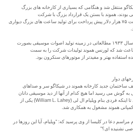
 شیکاگو منتقل شد و هنگامی که بسیاری از کارخانه های بزرگ
ودند، هموند با بستن یک قرارداد بزرگ با شرکت
پست و تلگراف توانست با دریافت ۷۵ هزار دلار پیش پرداخت برای تولید ساعت های بزرگ دیواری
.
بدون شک کمپانی هموند قبل از سال ۱۹۳۳ مطالعاتی در زمینه تولید اصوات موسیقی بصورت
 باعث شد که لورنس هموند تولیدات شرکت را به سمت
استفاده بهتر و مفیدتر از موتورهای سنکرون بود.
خهای دوار
 ساختمان جدید کارخانه هموند در شیکاگو سر و صداهای
به گوش می رسید اما هیچ کدام از آنها از دید موسیقی دانان
شبیه به نت های موسیقی نبودند تا اینکه فردی بنام ویلیام ال لی (William L. Lahey) یکی از
 کمپانی هموند مشغول به همکاری شد.
راسم دعا در کلیسا از وی پرسید که: “ویلیام، آیا این روزها در
صی نشنیده ای؟”