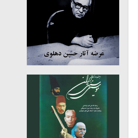
میکلوش روژا
موریس ژار