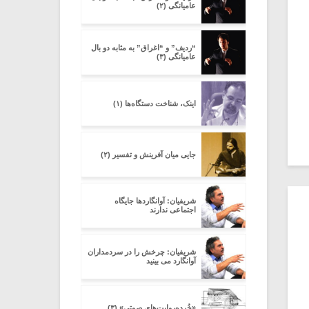
عامیانگی (۲)
“ردیف” و “اغراق” به مثابه دو بال
عامیانگی (۳)
اینک، شناخت دستگاه‌ها (۱)
جایی میان آفرینش و تفسیر (۲)
شریفیان: آوانگاردها جایگاه
اجتماعی ندارند
شریفیان: چرخش را در سردمداران
آوانگارد می بینید
«خُرده‌روایت‌های صوتی» (۳)