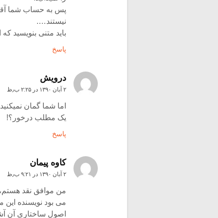
پس به حساب شما آقای
نیستند….
باید متنی بنویسید که 
پاسخ
درویش
۲ آبان ۱۳۹۰ در ۲:۲۵ ب٫ظ
اما شما گمان نمیکنی
یک مطلب درخور؟!
پاسخ
کاوه پیمان
۲ آبان ۱۳۹۰ در ۹:۲۱ ب٫ظ
من موافق نقد هستم،ا
می بود نویسنده این م
اصول ساختاری آن آ