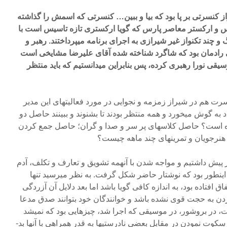
 کنسرتی بر پا بود که بیا و ببین… کنسرتی که اسمش را گذاشته
و ارکستر معاصر پارس که گویا ارکستری تازه تاسیس است با
و چند تکنواز غیر شیرازی به اجرای برنامه میپرداختند. رهبر و
 رادمان بود که شاگرد شناخته شده آقای علیرضا مشایخی است
یقی نورا رهبری کرده، پس بنابراین میدانستیم که باید منتظر
سرت هم در شیراز زمزمه و نجوایی در مورد فعالیتهای این مدیر
 به گوش میخورد و همه منتظر بودند تا بشنوند و ببینند حاصل دو
ه است؟ حاصل کلاسهای پر سر و صدا و گران؛ حاصل جمع کردن
 هنرجویان و تمرینهای چند ماهه چیست؟
ز پیش داشتیم و مواجه شدن با آنهمه تشویق و تعارف و تکلف، آدم
 اینطور بود که نوشتار حاضر شکل گرفت. به نظر میرسید تنها
افتاده بود، به اندازه کافی گویا باشد اما بعد دلایل آن آزردگی
دن به حجت قوی نشده باشد و خوانندگان خود بتوانند صدق مدعا
رت، در بروشور، در موسیقی که اجرا شد، چیزهایی بود که نمیشد
سکوت نمودن در مقابل بعضی نادرستیها به قدر همراهی با آنها بد-