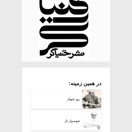
در همین زمینه:
روز شهناز
شهسوار تار