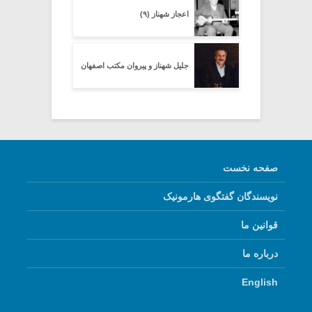
اعجاز شهناز (۹)
جلیل شهناز و پیروان مکتب اصفهان
صفحه نخست
نویسندگان گفتگوی هارمونیک
قوانین ما
درباره ما
English