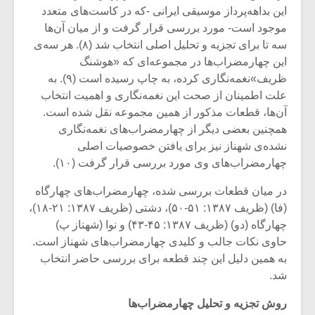
شیش و نیم»
موسیقی فی
این بداهه‌پرداز موسیقی ایرانی -که در کاست‌های متعدد
برگزار می 
موجود است- مورد بررسی قرار گرفت و از میان آن‌ها
اگر نمی توانی
سکانسی به 
سه تا برای تجزیه و تحلیل اصلی انتخاب شد (۸). هر سه‌ی
مشهورترین باشی،
موسیقی فیلم 
این چهارمضراب‌ها در مجموعه‌ای که «هوشنگ
بدنام ترین باش
ظریف»نغمه‌نگاری کرده، به چاپ رسیده است (۹). به
علت اطمینان از صحت این نغمه‌نگاری و اهمیت انتخاب‌
آن‌ها، قطعات مذکور از همین مجموعه نقل شده است.
همچنین بعضی دیگر از چهارمضراب‌های نغمه‌نگاری
نشده‌ی شهناز نیز برای یافتن خصوصیات اصلی
چهارمضراب‌های وی مورد بررسی قرار گرفت (۱۰).
در میان قطعات بررسی شده، چهارمضراب‌های چهارگاه
(فا) (ظریف ۱۳۸۷: ۵۱-۵۰)، دشتی (ظریف ۱۳۸۷: ۲۱-۱۸)،
چهارگاه (دو) (ظریف ۱۳۸۷: ۴۵-۴۳) و نوا (شهناز پ)
حاوی نکات جالب و کلیدی چهارمضراب‌های شهناز است.
به همین دلیل این چند قطعه برای بررسی حاضر انتخاب
شد.
روش تجزیه و تحلیل چهارمضراب‌ها