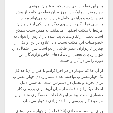
بنابراین قطعات وی دست‌کم به عنوان نمونه‌ی
چهارمضراب‌هاییکه در مرز میان قطعه‌ی کاملا از پیش
تعیین شده و بداهه‌ی کامل قرار دارد، می‌تواند مورد
بررسی قرار گیرد. از سوی دیگر او را یکی از تارنوازان
مرتبط با مکتب اصفهان می‌دانند، به همین سبب ممکن
است بعضی از تفاوت‌های پیدا شده در آثارش را بتوان به
خصوصیات این مکتب نسبت داد. علاوه بر این او یکی از
بهترین تارنوازان عصر طلایی رادیو است پس احتمال دارد
بتوان رد پای بعضی از دیدگاه‌های خاص نوازندگان این
دوره را نیز در آثار او جست.
از آن‌ جا که شهناز در هر اجرا (رادیو یا غیر از آن) حداقل
یک چهارمضراب نواخته، تعداد بسیار زیادی چهار مضراب
میکلوش روژا
موریس ژار
برای تجریه و تحلیل در دسترس است. به همین دلیل
انتخاب یک یا چند قطعه از میان آن‌ها برای بررسی کار
دشواری است. بیشتر این قطعات نغمه‌نگاری نشد‌ه‌ واین
موضوع کار بررسی را تا حد زیادی دشوار می‌سازد.
یادداشتی بر موسیقی
دوره آموزش
متن فیلم «متری
موسیقی بر
برای این مقاله تعدادی (۲۵ قطعه) از چهار مضراب‌های