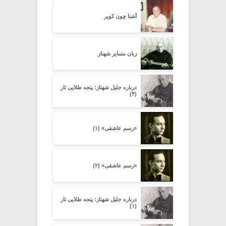
آشنا چون کویر
زبان متمایز شهناز
درباره جلیل شهناز: پنجه طلایى تار
(۴)
«رسم عاشقی» (۱)
«رسم عاشقی» (۲)
درباره جلیل شهناز: پنجه طلایى تار
(۱)