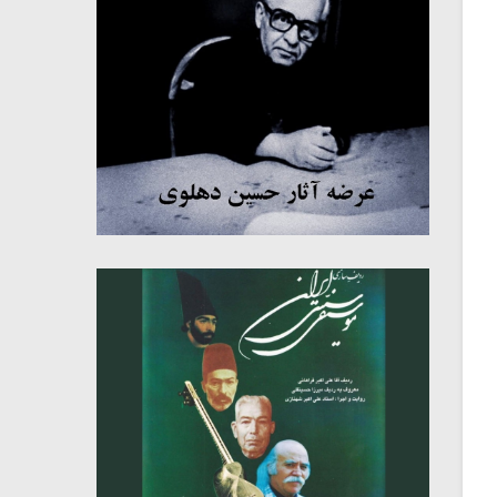
میکلوش روژا
موریس ژار