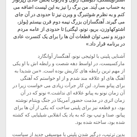
به حساب می آیند. من برگ را نیز به این لیست اضافه می
کنم و به نظرم شوئنبرگ و وبرن نیز تا حدودی در آن جای
می گیرند. آهنگسازان بزرگ نیمه دوم قرن بیستم (بولز،
اشتوکهاوزن، بریو، نونو، لیگتی) تا حدودی از عامه مردم
دورند و نمی توان قطعات آن ها را برای یک کنسرت عادی
در برنامه قرار داد.»
آشنایی پلینی با لوئیجی نونو، آهنگساز آوانگارد
مارکسیست، در اواسط دهه شصت و رابطه اش با او یکی
از مهم ترین رابطه های کاریش بوده است. «من شدیدا به
آهنگ های او علاقه مند شدم و از او خواستم که آهنگی
برای پیانو بسازد. این کار جرأت زیادی می خواست زیرا در
آن زمان نونو به پیانو علاقه ای نداشت.» نونو که در آن
میکلوش روژا
موریس ژار
زمان اثری در مذمت حضور آمریکا در جنگ ویتنام نوشته
بود، دو قطعه نیز برای پلینی ساخت که یکی از آن ها برای
پیانو، صدا و تیپ بود که به یاد یک انقلابی شیلیایی که کشته
شده بود، ساخته شده بود.
یادداشتی بر موسیقی
دوره آموزش
متن فیلم «متری
موسیقی بر
بدین ترتیب، درگیر شدن پلینی با موسیقی جدید از سیاست