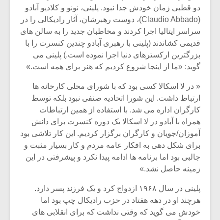
شیش و نیم»
موسیقی فی
دو قطبی زمان خودش جدا نبود. پلینی، نونو و کلادیو آبادو
برگزار می 
(Claudio Abbado)، دوست رهبرشان، آثار رادیکالی را در
اگر نمی توانی
سکانسی به 
سراسر ایتالیا اجرا کردند و مخاطبان جدید را به سالن های
مشهورترین باشی،
موسیقی فیلم 
قدیمی کشاندند (پلینی با رهبری آبادو چندین کنسرت را با
بدنام ترین باش
بزرگترین ارکسترهای دنیا اجرا نموده است.) پلینی می
گوید: «ما از اینجا شروع کردیم که هنر برای همه است.»
« در لا اسکالا کسی بود که با شورای محلی کارخانه ها
ارتباط داشت. این شورا اتحادیه صنفی نبود بلکه توسط
کارگران اداره می شد. با استفاده از همین ارتباطات
همراه با آبادو در لا اسکالا یک دوره کنسرت برای دانش
آموزان/جویان و کارگران برگزار کردیم. این کار تلاشی بود
برای شکل دهی به افکار عامه مردم و کار بسیار مثبت و
جالبی بود اما برنامه ها ادامه پیدا نکرد و پیشرفتی در این
زمینه حاصل نشد.»
پلینی در سال ۱۹۶۸ ازدواج کرد و یک فرزند پسر دارد.
هرچند او در دهه هفتاد در حزب رادیکال چپ بود اما
خودش می گوید که وقتی نداشت که برای انقلابی های