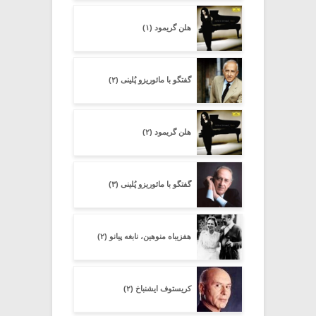
هلن گریمود (۱)
گفتگو با مائوریزو پُلینی (۲)
هلن گریمود (۲)
گفتگو با مائوریزو پُلینی (۳)
هفزیباه منوهین، نابغه پیانو (۲)
کریستوف ایشنباخ (۲)