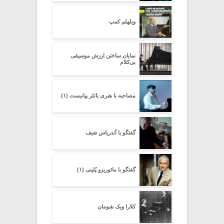
ویلهلم کمپ
نمایان ساختن ارزش موسیقی
بی‌کلام
مصاحبه با هنری باتلر پیانیست (۱)
گفتگو با آندریاس شیف
گفتگو با مائوریزو پُلینی (۱)
کلارا ویک شومان