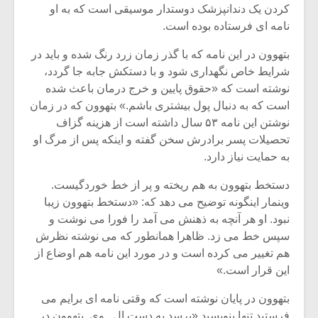
کردن یک دندانپزشک دوستدار موسیقی است که به او
نامه ای فرستاده بوده است.
بتهوون در این نامه که با گذر زمان زرد رنگ شده و باید در
شرایط خاص نگهداری شود و با دستکش جابه جا گردد،
نوشته است که «حقوق پایین و خرج درمان باعث شده
است که به دنبال پول بیشتری باشم.» بتهوون که در زمان
نوشتن این نامه ۵۳ سال داشته است از هزینه گزاف
تحصیلات پسر برادرش سخن گفته و اینکه پس از مرگ او
به حمایت نیاز دارد.
دستخط بتهوون به هم ریخته و پر از خط خوردگیست.
وینمار اینگونه توضیح می دهد که: «دستخط بتهوون زیبا
نبود. او هر آنچه به ذهنش می آمد را فورا می نوشت و
میکلوش روژا
موریس ژار
سپس خط می زد. ظاهرا همانطور که می نوشته نظرش
هم تغییر می کرده است و در مورد این نامه هم اوضاع از
این قرار است.»
یادداشتی بر موسیقی
دوره آموزش
بتهوون در پایان نوشته است که وقتی نامه ای برایم می
متن فیلم «متری
موسیقی بر
فرستید تنها بنویسید «برسد به دست ال . وی. بتهوون در