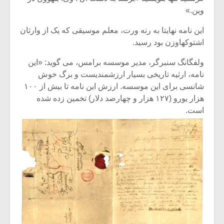
شیش و نیم»
موسیقی فی
وین.»
برگزار می 
این نامه نهایتا به رنه ورت، معلم موسیقی که یک از وارثان
اگر نمی توانی
سکانسی به 
مشهورترین باشی،
موسیقی فیلم 
اشتوکهاوزن بود رسید.
بدنام ترین باش
ولفگانگ سنبرگر، مدیر موسسه برامس، می گوید: «این
نامه، ارثیه تاریخی بسیار ارزشمندیست و برگ خوش
شانسی برای این موسسه. ارزش این نامه تا بیش از ۱۰۰
هزار یورو (۱۲۷ هزار و چهارصد دلار) تخمین زده شده
است.