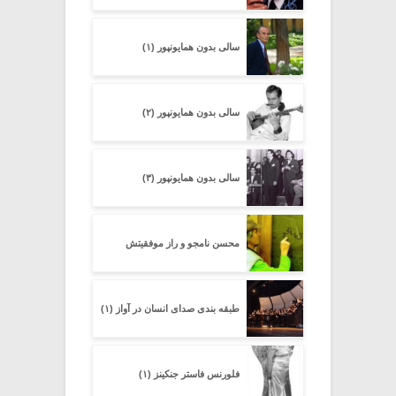
سالی بدون همایون­پور (۱)
سالی بدون همایونپور (۲)
سالی بدون همایونپور (۳)
محسن نامجو و راز موفقیتش
طبقه بندی صدای انسان در آواز (۱)
فلورنس فاستر جنکینز (۱)