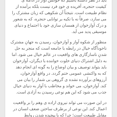
باید در نظر داشته باشیم که خوانش آواز در ادامه ی
کیفیت حنجره، آفریده ی خودِ فرد نیست بلکه برآمده از
نظام طبیعت است. نتیجتاٌ آن شکوهی که زبان مشترک را
می سازد، صرفاٌ نه با تکیه بر توانایی حنجره، که به شعور
و درک آوازخوان از همسان سازی خود با اجتماع و دنیای
موسیقی پدید می آید.
منظور از شکوه آواز و آوازخوان، رسیدن به جهانِ مشترک
ناخودآگاه خیال در رابطه با جامعه است که منجر به حل
شدنِ ناسازگاری های واقعیت در عالم خیال می شود. اما
به دلیل اشتراک دنیای خلوت خواننده با دیگران، آوازخوان
باید بتواند توصیف و بیان اوضاع را به گونه ای انجام دهد
که به واکنشی عمومی ختم گردد. در واقع آوازخوان،
آرزوهای برآورده نشده ی گروهی بی شمار را بیان می
میکلوش روژا
موریس ژار
کند. آوازخوان، می خواند و مخاطب با آواز به دنیای خیال
جذب می شود که این هم نوعی رسیدن به آزادی است.
در این صورت می تواند نیروی اراده ی وهم را بر واقعیت
یادداشتی بر موسیقی
دوره آموزش
اعمال کند. این نوعی از برطرف ساختن ضعف انسان در
متن فیلم «متری
موسیقی بر
مقابل طبیعت است؛ چرا که با پیچیده شدن روابط