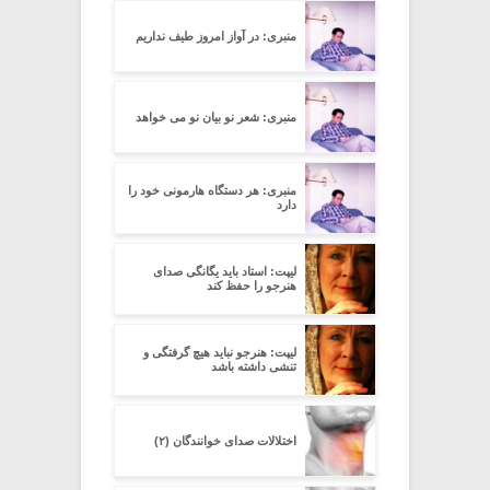
منبری: در آواز امروز طیف نداریم
منبری: شعر نو بیان نو می خواهد
منبری: هر دستگاه هارمونی خود را
دارد
لیپت: استاد باید یگانگی صدای
هنرجو را حفظ کند
لیپت: هنرجو نباید هیچ گرفتگی و
تنشی داشته باشد
اختلالات صدای خوانندگان (۲)