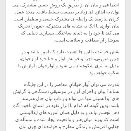
شیش و نیم»
موسیقی فی
اجتماعی و بیان آن از طریقِ یک روشِ حسیِ مشترک، می
برگزار می 
توان به اندازه ای زیاد بر طبیعت تسلط یافت. متحد عمل
اگر نمی توانی
سکانسی به 
کردن نیازمند یک رابطه ی مشترکِ حسی و مطمئن است.
مشهورترین باشی،
موسیقی فیلم 
بیان آوازی با اتکا به نشانه های مشترک، جمع را تحریک
بدنام ترین باش
می کند تا خود را به دنیای ساختگی بسپارند. دنیایی که
سرشار از صداقت و سلامت است.
نقشِ خواننده تا این جا اهمیت دارد که امین باشد و در
چنین صورتی، اجرا و خوانش آواز و حتا خود آوازخوان،
تبدیل به اثری شکوهمند می شود و آوازخوان، آوازش با
شکوه خواهد بود.
بندرت می توان آواز خوانانِ معاصر را در این جایگاه
نشاند؟ بیان و اجرای آواز در موسیقیِ دستگاهی با گرایش
های ایدالسیتی تنها می تواند باز تابِ بیان حال هنرمند
باشد، بدین گونه که مُدام با ابزارِ نفوذ در اعماقِ ناخود آگاهِ
ذهن تجسم بیابد. و به دلیل همان آموزه های ایدالیستی
است که پیوند میان ِهنر و واقعیت ایجاد شده و مسأله ی
جداییِ آفرینش و زندگی مطرح و خواننده ای چون بنان