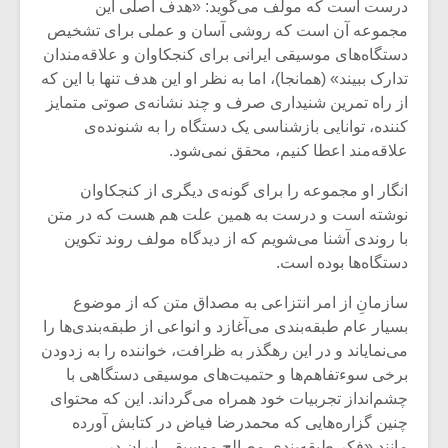
درست است که مولف می‌گوید: «هدف اصلی این
مجموعه آن است که روشی آسان و عملی برای تشخیص
دستگاه‌های موسیقی ایرانی برای کنجکاوان و علاقه‌مندان
تدارک ببیند» (همانجا)، اما به نظر او این هدف تنها با این که
از راه تمرین شنیداری صرف و چند نشانه‌ی صوتی متمایز
کننده، توانایی بازشناسی یک دستگاه را به شنونده‌ی
علاقه‌مند اعطا کنیم، محقق نمی‌شود.
انگار او مجموعه را برای گونه‌ی دیگری از کنجکاوان
نوشته است و درست به همین علت هم هست که در متن
با روندی آشنا می‌شویم که از دیدگاه مولف روند تکوین
دستگاه‌ها بوده است.
سازمانِ از امر انتزاعی به مصداق متن که از موضوع
میکلوش روژا
موریس ژار
بسیار عام طبقه‌بندی می‌آغازد و انواعی از طبقه‌بندی‌ها را
می‌نمایاند و در این رهگذر به ظرافت، خواننده را به زدودن
برخی سوءتفاهم‌ها و حتمیت‌های موسیقی دستگاهی با
چشم‌انداز تجربیات خود همراه می‌گرداند. این که محتوای
یادداشتی بر موسیقی
دوره آموزش
چنین گزاره‌هایی که محمدرضا فیاض در کتابش آورده
متن فیلم «متری
موسیقی بر
مانند «فکر طبقه‌بندی مصالح موسیقی ایران در