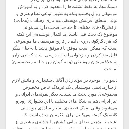
شیش و نیم»
موسیقی فی
دستگاه‌ها، نه فقط تشتت‌ها را محدود کرد و به آموزش
برگزار می 
موسیقی روال بخشید بلکه به تکوین نوعی نظام هنری و
اگر نمی توانی
سکانسی به 
نوعی منطق آفرینش موسیقی هم یاری رساند.» (همانجا)
مشهورترین باشی،
موسیقی فیلم 
از نظرگاه‌های مختلف تا چه حد صحت دارد می‌تواند
بدنام ترین باش
موضوع یک بحث فنی باشد اما انتقال پوشیده‌ی این نکته
که هر دگرگونی روی داده در تاریخ موسیقی ما موضوعی
است که ممکن است موفق یا ناموفق باشد یا به بیان دیگر
قابل نقد کردن و بازخوانی است، درسی است که می‌توان
به علاقه‌مندان موسیقی (و به گمان من حتا به متخصصان)
آموخت.
دشواری موجود در پیوند زدن آگاهی شنیداری و دانش لازم
از سازماندهی موسیقایی یک فرهنگ خاص مخصوص
مجموعه‌ی مورد بحث ما نیست. دیگر نمونه‌های ایرانی و
غیر ایرانی هم به شکل‌های مختلف با این دشواری روبرو
می‌شوند وقتی به یک قطعه‌ی بسیار ساده‌ی موسیقی
کلاسیک گوش می‌کنیم برای اکثرمان ساده است که
تشخیص بدهیم صدای پایانی کشش یا جاذبه‌ی بیشتری از
بقیه‌ی نت‌ها دارد اما این که مواد و مصالح موسیقی چطور