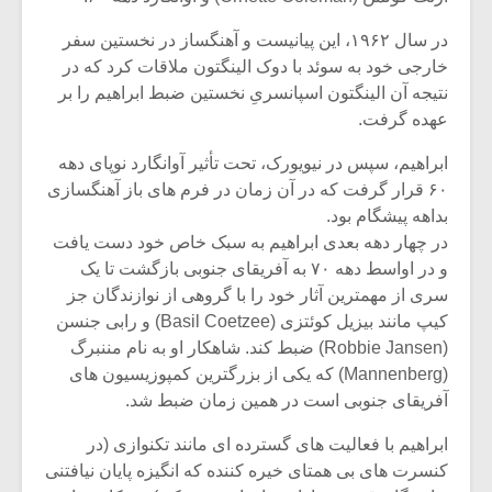
در سال ۱۹۶۲، این پیانیست و آهنگساز در نخستین سفر
خارجی خود به سوئد با دوک الینگتون ملاقات کرد که در
نتیجه آن الینگتون اسپانسریِ نخستین ضبط ابراهیم را بر
عهده گرفت.
ابراهیم، سپس در نیویورک، تحت تأثیر آوانگارد نوپای دهه
۶۰ قرار گرفت که در آن زمان در فرم های باز آهنگسازی
بداهه پیشگام بود.
در چهار دهه بعدی ابراهیم به سبک خاص خود دست یافت
و در اواسط دهه ۷۰ به آفریقای جنوبی بازگشت تا یک
سری از مهمترین آثار خود را با گروهی از نوازندگان جز
کیپ مانند بیزیل کوئتزی (Basil Coetzee) و رابی جنسن
(Robbie Jansen) ضبط کند. شاهکار او به نام مننبرگ
(Mannenberg) که یکی از بزرگترین کمپوزیسیون های
آفریقای جنوبی است در همین زمان ضبط شد.
ابراهیم با فعالیت های گسترده ای مانند تکنوازی (در
کنسرت های بی همتای خیره کننده که انگیزه پایان نیافتنی