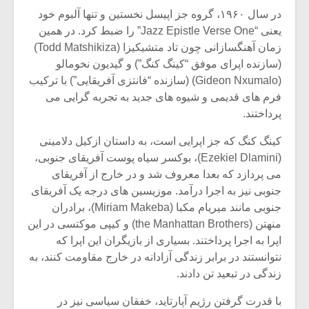
در سال ۱۹۶۰، گروه جز اپیسل نخستین و تنها آلبوم خود
یعنی “Jazz Epistle Verse One” را ضبط کرد. در همین
زمان آهنگسازانی چون تاد متشیکیزا (Todd Matshikiza)
(سازنده اپرای موفق “کینگ کنگ”) و گیدیون نخومالو
(Gideon Nxumalo) (سازنده “فانتزی آفریقایی”) با ترکیب
فرم های قدیمی و شیوه های جدید به تجربه گرایی می
پرداختند.
کینگ کنگ که جز اپرایی است، به داستان ازکیل دلامینی
(Ezekiel Dlamini)، بوکسر سیاه پوست آفریقای جنوبی،
می پردازد که بعدا معروف شد و در خارج از آفریقای
جنوبی نیز به اجرا درآمد. موزیسین های درجه یک آفریقای
جنوبی مانند میریام مکبا (Miriam Makeba)، برادران
میکلوش روژا
موریس ژار
منهتن (the Manhattan Brothers) و کیپی موکتسی در این
اپرا به اجرا پرداختند. بسیاری از بازیگران این اپرا که
نتوانستند در برابر زندگی آزادانه در خارج مقاومت کنند، به
زندگی در تبعید تن دادند.
یادداشتی بر موسیقی
دوره آموزش
متن فیلم «متری
موسیقی بر
با قدرت گرفتن رژیم آپارتاید، خفقان سیاسی نیز در