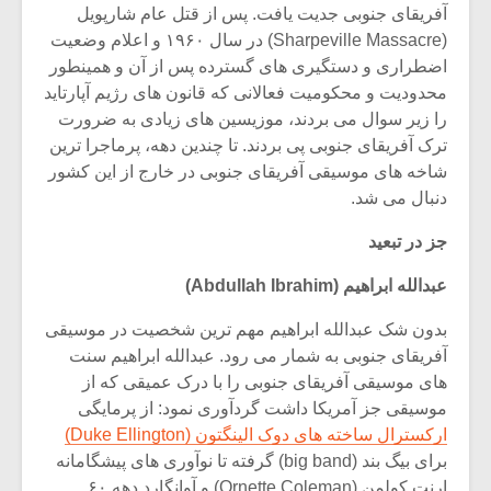
شیش و نیم»
موسیقی فی
آفریقای جنوبی جدیت یافت. پس از قتل عام شارپویل
برگزار می 
(Sharpeville Massacre) در سال ۱۹۶۰ و اعلام وضعیت
اضطراری و دستگیری های گسترده پس از آن و همینطور
اگر نمی توانی
سکانسی به 
مشهورترین باشی،
موسیقی فیلم 
محدودیت و محکومیت فعالانی که قانون های رژیم آپارتاید
بدنام ترین باش
را زیر سوال می بردند، موزیسین های زیادی به ضرورت
ترک آفریقای جنوبی پی بردند. تا چندین دهه، پرماجرا ترین
شاخه های موسیقی آفریقای جنوبی در خارج از این کشور
دنبال می شد.
جز در تبعید
عبدالله ابراهیم (Abdullah Ibrahim)
بدون شک عبدالله ابراهیم مهم ترین شخصیت در موسیقی
آفریقای جنوبی به شمار می رود. عبدالله ابراهیم سنت
های موسیقی آفریقای جنوبی را با درک عمیقی که از
موسیقی جز آمریکا داشت گردآوری نمود: از پرمایگی
ارکسترال ساخته های دوک الینگتون (Duke Ellington)
برای بیگ بند (big band) گرفته تا نوآوری های پیشگامانه
ارنت کولمن (Ornette Coleman) و آوانگارد دهه ۶۰.