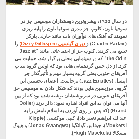
در سال ۱۹۵۵، پیشروترین دوستداران موسیقی جز در
سوفیا تاون، کلوپ جز مدرنِ سوفیا تاون را پایه ریزی
نمودند که آهنگ های نوآوران باپ مانند چارلی پارکر
(Charlie Parker) و
دیزی گیلسپی (Dizzy Gillespie)
را
تبلیغ می کردند. کلوپ جز از اجتماعاتی مانند “Jazz at
the Odin” که در سینمایی محلی برگزار شد، حمایت می
کرد. از دل چنین گردهمایی هایی بود که اولین گروه بیباپ
آفریقای جنوبی یعنی گروه بسیار مهم و تأثیرگذار جز
اپیسل (Jazz Epistles) برخاست. اعضای نخستین این
گروه، موزیسین هایی بودند که شکل دادن به موسیقی جز
آفریقای جنوبی در سرنوشتشان نوشته شده بود که از بین
آنها می توان به این افراد اشاره نمود: دالر برند (Dollar
Brand) (که پس از روی آوردن به اسلام نامش را به
عبدالله ابراهیم تغییر داد)، کیپی موکتسی (Kippie
Moeketsi)، جوناس گوانگوا (Jonas Gwangwa) و هیوگ
مسکالا (Hugh Masekela).