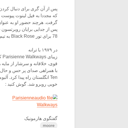
پس از آن گری برای دنبال کردن
که مجددا به فیل لینوت پیوست و در گروه Thin Lizzy به جای اریک
گرفت. هرچند حضور او به عنوان 
پس از جدایی برایان روبرتسون (BrianRobertson) از گروه در سال ۷۷ و دوباره در سا
78 برای تور Black Rose به تیم Thin Lizzy پیوست.
در ۱۹۷۹ با ترانه
زیبای Parisienne Walkways کار سولوی گری مور به طور جدی آغاز شد. این ترانه شیوه
قوی، خلاقانه و سرشار از مایه ه
با همراهی صدای پر حس و حال فی
Ten انگلستان راه پیدا کرد. آلبومی که پس از این ترانه به بازار آمد نیز با استقبال
خوبی روبرو شد. گوش کنید :
Parisienne
Walkways
گفتگوی هارمونیک
moore