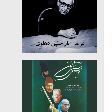
میکلوش روژا
موریس ژار