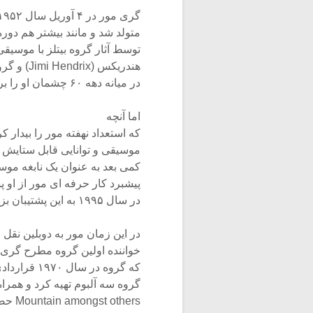
گری مور در ۴ آوریل سال ۱۹۵۲ در بلفاست ایرلند
متولد شد و مانند بیشتر هم دوره
توسط آثار گروه بیتلز با موسیق
هندریکس (Jimi Hendrix) و گروه جان مایال بلوز برکرز (John Mayall’s Bluesbreakers)
در میانه دهه ۶۰ چشمان او را بر روی دنیای غنی بلوز گشود.
اما آنچه
که استعداد نهفته مور را بیدار کرد دیدن هنر پیت
موسیقی و توانایی قابل ستایش او 
کمی بعد به عنوان یک نابغه موس
پیشبرد کار حرفه ای مور از او پشتیبانی ک
در سال ۱۹۹۵ به این پشتیبان بزرگ خود ادای دین کرد.
Mountain amongst others حضور یافتند.