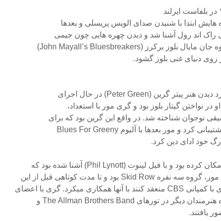
 هایش ابتدا با شنیدن صدای الویس پریسلی و بعدها
ی راک اند رول آشنا شد و دیدن چهره هایی چون جیمی
ر گرین (Peter Green) در حال اجرای
در نواختن گیتار بلوز بود و گری مور با استعداد،
یقی نوجوان شناخته شد. در واقع این گرین بود که برای
رد و مور بعدها با آلبوم Blues For Greeny
در این زمان مور به دوبلین نقل مکان کرده بود و با فیل لینوت (Phil Lynott) آشنا شده بود که
خواننده اولین گروه مطرح گری مور، گروه سه نفره Skid Row بود و تا مدت کوتاهی قبل از این
که گروه در سال ۱۹۷۰ قراردادی با کمپانی CBS منعقد کنند با آنها همکاری میکرد. گری با اعضای
گروه سه آلبوم تهیه کرد و همراه هنرمندان دیگر در تورهای The Allman Brothers Band و