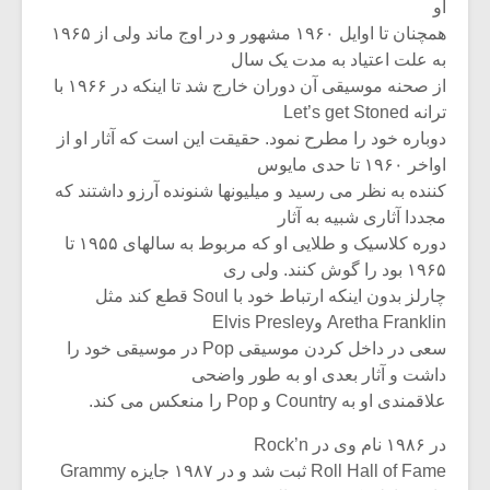
شیش و نیم»
موسیقی فی
او
برگزار می 
همچنان تا اوایل ۱۹۶۰ مشهور و در اوج ماند ولی از ۱۹۶۵
به علت اعتیاد به مدت یک سال
اگر نمی توانی
سکانسی به 
از صحنه موسیقی آن دوران خارج شد تا اینکه در ۱۹۶۶ با
مشهورترین باشی،
موسیقی فیلم 
ترانه Let’s get Stoned
بدنام ترین باش
دوباره خود را مطرح نمود. حقیقت این است که آثار او از
اواخر ۱۹۶۰ تا حدی مایوس
کننده به نظر می رسید و میلیونها شنونده آرزو داشتند که
مجددا آثاری شبیه به آثار
دوره کلاسیک و طلایی او که مربوط به سالهای ۱۹۵۵ تا
۱۹۶۵ بود را گوش کنند. ولی ری
چارلز بدون اینکه ارتباط خود با Soul قطع کند مثل
Aretha Franklin وElvis Presley
سعی در داخل کردن موسیقی Pop در موسیقی خود را
داشت و آثار بعدی او به طور واضحی
علاقمندی او به Country و Pop را منعکس می کند.
در ۱۹۸۶ نام وی در Rock’n
Roll Hall of Fame ثبت شد و در ۱۹۸۷ جایزه Grammy