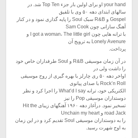
your hand او برای اولین بار جزء Top Ten شد. در
سالهای ابتدای دهه ۵۰ وی با تلفیق
Gospel و R&B سبک Soul را پایه گذاری نمود و در کنار
آهنگ سازانی چون Sam Cook
با ترانه هایی چون I got a woman، The little girl و
Lonely Avenure به ترویج آن
پرداخت.
در آن زمان موسیقی R&B و Soul طرفداران خاص خود
را داشت ولی در
اواخر دهه ۵۰ ری چارلز با بهره گیری از روح موسیقی
Rock’n Roll با صدای پیانوی
الکتریکی خود، ترانه What’d I say را اجرا کرد و نظر
میکلوش روژا
موریس ژار
دوستداران موسیقی Pop را نیز
تسخیر نمود. درآغاز دهه ۱۹۶۰ آهنگهای زیبای Hit the
road Jack و Unchain my heart
را به دوستداران موسیقی Soul تقدیم کرد و در این زمان
یادداشتی بر موسیقی
دوره آموزش
به اوج شهرت رسید.
متن فیلم «متری
موسیقی بر