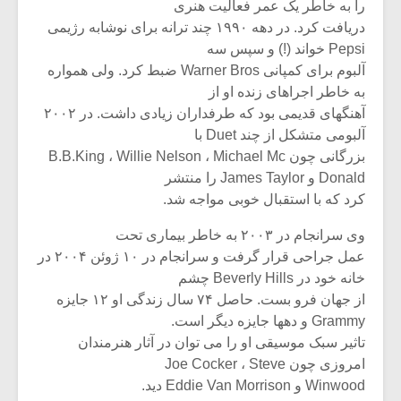
را به خاطر یک عمر فعالیت هنری
دریافت کرد. در دهه ۱۹۹۰ چند ترانه برای نوشابه رژیمی
Pepsi خواند (!) و سپس سه
آلبوم برای کمپانی Warner Bros ضبط کرد. ولی همواره
به خاطر اجراهای زنده او از
آهنگهای قدیمی بود که طرفداران زیادی داشت. در ۲۰۰۲
آلبومی متشکل از چند Duet با
بزرگانی چون B.B.King ، Willie Nelson ، Michael Mc
Donald و James Taylor را منتشر
کرد که با استقبال خوبی مواجه شد.
وی سرانجام در ۲۰۰۳ به خاطر بیماری تحت
عمل جراحی قرار گرفت و سرانجام در ۱۰ ژوئن ۲۰۰۴ در
خانه خود در Beverly Hills چشم
از جهان فرو بست. حاصل ۷۴ سال زندگی او ۱۲ جایزه
Grammy و دهها جایزه دیگر است.
تاثیر سبک موسیقی او را می توان در آثار هنرمندان
امروزی چون Joe Cocker ، Steve
Winwood و Eddie Van Morrison دید.